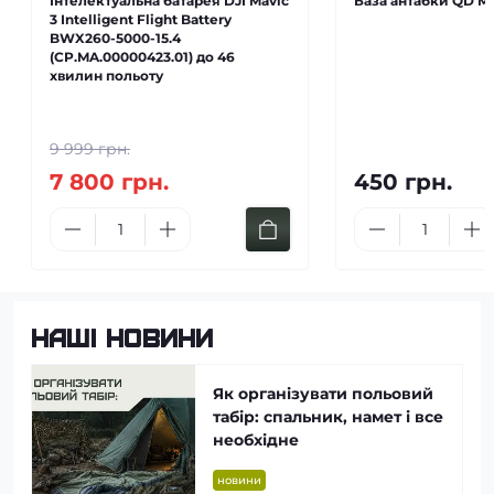
Інтелектуальна батарея DJI Mavic
База антабки QD M-
3 Intelligent Flight Battery
BWX260-5000-15.4
(CP.MA.00000423.01) до 46
хвилин польоту
9 999 грн.
7 800 грн.
450 грн.
Наші новини
Як організувати польовий
табір: спальник, намет і все
необхідне
новини