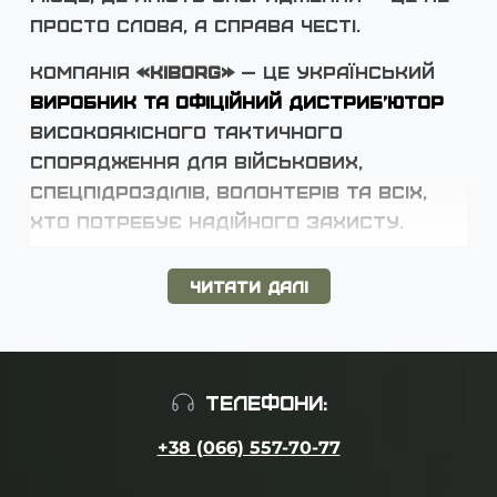
просто слова, а справа честі.
Компанія
«KIBORG»
— це український
виробник та офіційний дистриб’ютор
високоякісного тактичного
спорядження для військових,
спецпідрозділів, волонтерів та всіх,
хто потребує надійного захисту.
Заснована
14 квітня 2022 року
,
Читати далі
компанія швидко зросла з
волонтерського проєкту до
повноцінного виробництва. Станом на
сьогодні штат «KIBORG» налічує понад
ТЕЛЕФОНИ:
100 кваліфікованих спеціалістів
.
+38 (066) 557-70-77
Наше головне завдання
— створення
тактичного спорядження, яке