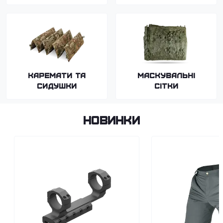
Каремати та
Маскувальні
сидушки
сітки
Новинки