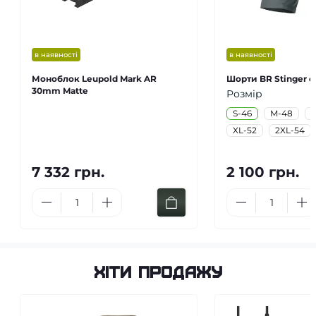
в наявності
в наявності
Моноблок Leupold Mark AR
Шорти BR Stinger сі
30mm Matte
Розмір
S-46
M-48
L
XL-52
2XL-54
7 332 грн.
2 100 грн.
Хіти продажу