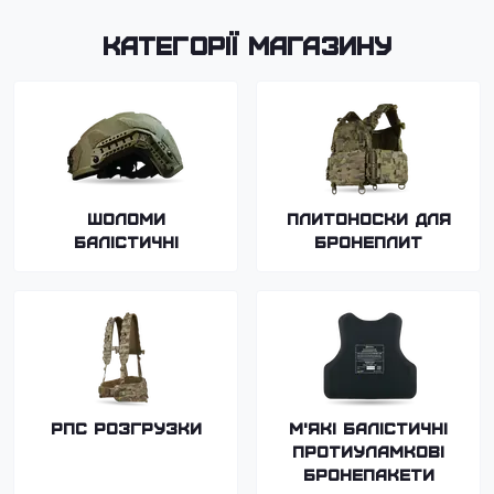
Категорії магазину
Шоломи
Плитоноски для
балістичні
бронеплит
РПС Розгрузки
М'які балістичні
протиуламкові
бронепакети