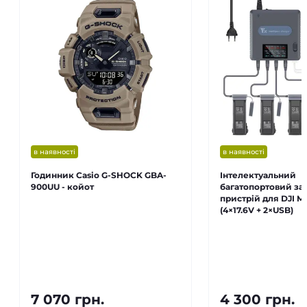
в наявності
в наявності
Годинник Casio G-SHOCK GBA-
Інтелектуальний
900UU - койот
багатопортовий з
пристрій для DJI Ma
(4×17.6V + 2×USB)
7 070 грн.
4 300 грн.