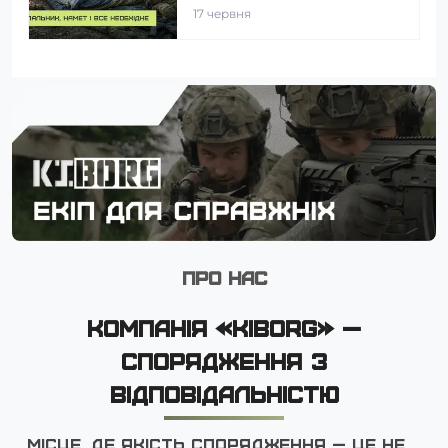
17 червня
ПРО НАС
КОМПАНІЯ «KIBORG» —
СПОРЯДЖЕННЯ З
ВІДПОВІДАЛЬНІСТЮ
Місце, де якість спорядження — це не