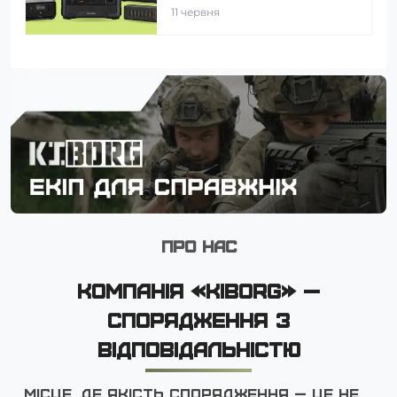
11 червня
ПРО НАС
КОМПАНІЯ «KIBORG» —
СПОРЯДЖЕННЯ З
ВІДПОВІДАЛЬНІСТЮ
Місце, де якість спорядження — це не