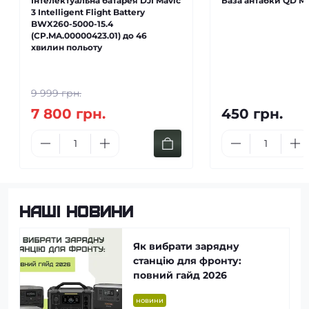
Інтелектуальна батарея DJI Mavic
База антабки QD M-
3 Intelligent Flight Battery
BWX260-5000-15.4
(CP.MA.00000423.01) до 46
хвилин польоту
9 999 грн.
7 800 грн.
450 грн.
Наші новини
Як вибрати зарядну
станцію для фронту:
повний гайд 2026
новини