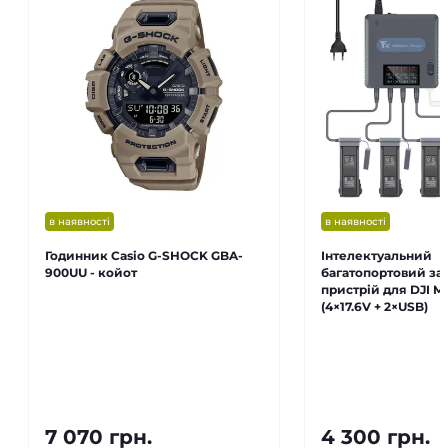
в наявності
в наявності
Годинник Casio G-SHOCK GBA-
Інтелектуальний
900UU - койот
багатопортовий з
пристрій для DJI Ma
(4×17.6V + 2×USB)
7 070 грн.
4 300 грн.