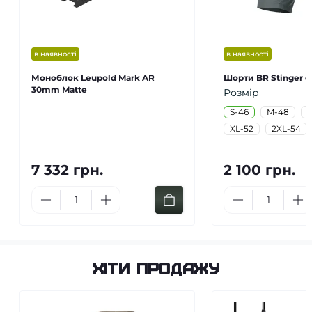
в наявності
в наявності
Моноблок Leupold Mark AR
Шорти BR Stinger сі
30mm Matte
Розмір
S-46
M-48
L
XL-52
2XL-54
7 332 грн.
2 100 грн.
Хіти продажу