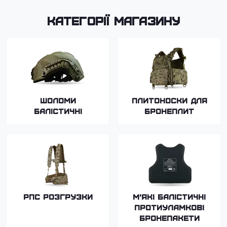
Категорії магазину
Шоломи
Плитоноски для
балістичні
бронеплит
РПС Розгрузки
М'які балістичні
протиуламкові
бронепакети