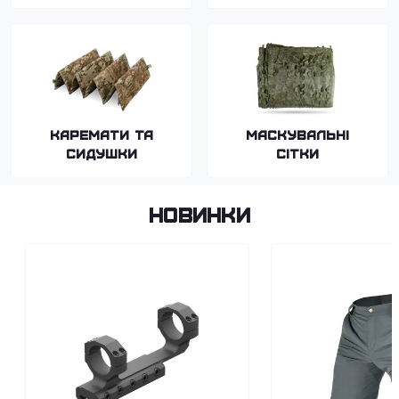
Каремати та
Маскувальні
сидушки
сітки
Новинки