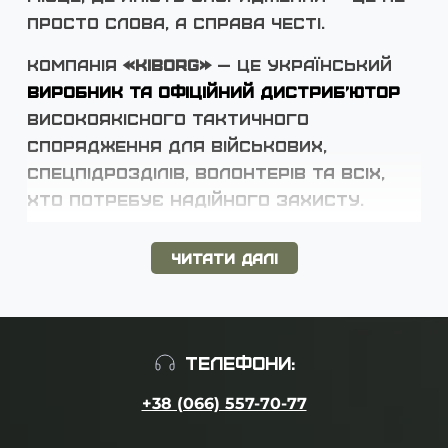
просто слова, а справа честі.
Компанія
«KIBORG»
— це український
виробник та офіційний дистриб’ютор
високоякісного тактичного
спорядження для військових,
спецпідрозділів, волонтерів та всіх,
хто потребує надійного захисту.
Заснована
14 квітня 2022 року
,
Читати далі
компанія швидко зросла з
волонтерського проєкту до
повноцінного виробництва. Станом на
сьогодні штат «KIBORG» налічує понад
ТЕЛЕФОНИ:
100 кваліфікованих спеціалістів
.
+38 (066) 557-70-77
Наше головне завдання
— створення
тактичного спорядження, яке