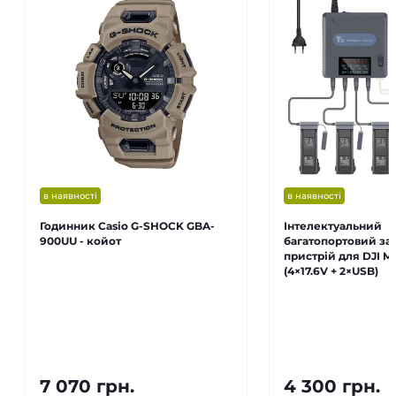
в наявності
в наявності
Годинник Casio G-SHOCK GBA-
Інтелектуальний
900UU - койот
багатопортовий з
пристрій для DJI Ma
(4×17.6V + 2×USB)
7 070 грн.
4 300 грн.