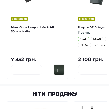
в наявності
в наявності
Моноблок Leupold Mark AR
Шорти BR Stinger сі
30mm Matte
Розмір
S-46
M-48
L
XL-52
2XL-54
7 332 грн.
2 100 грн.
Хіти продажу