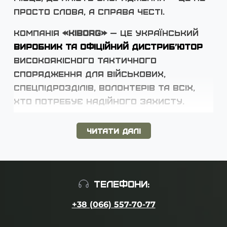
просто слова, а справа честі.
Компанія
«KIBORG»
— це український
виробник та офіційний дистриб’ютор
високоякісного тактичного
спорядження для військових,
спецпідрозділів, волонтерів та всіх,
хто потребує надійного захисту.
Заснована
14 квітня 2022 року
,
Читати далі
компанія швидко зросла з
волонтерського проєкту до
повноцінного виробництва. Станом на
сьогодні штат «KIBORG» налічує понад
ТЕЛЕФОНИ:
100 кваліфікованих спеціалістів
.
+38 (066) 557-70-77
Наше головне завдання
— створення
тактичного спорядження, яке