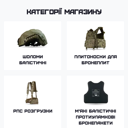
Категорії магазину
Шоломи
Плитоноски для
балістичні
бронеплит
РПС Розгрузки
М'які балістичні
протиуламкові
бронепакети