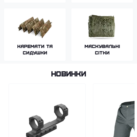
Каремати та
Маскувальні
сидушки
сітки
Новинки