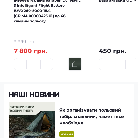
Інтелектуальна батарея DJI Mavic
База антабки QD M-
3 Intelligent Flight Battery
BWX260-5000-15.4
(CP.MA.00000423.01) до 46
хвилин польоту
9 999 грн.
7 800 грн.
450 грн.
Наші новини
Як організувати польовий
табір: спальник, намет і все
необхідне
новини