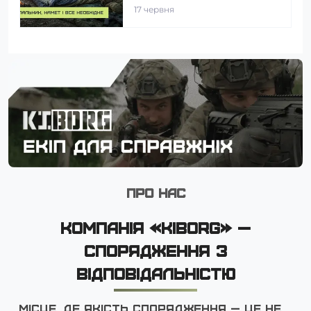
17 червня
ПРО НАС
КОМПАНІЯ «KIBORG» —
СПОРЯДЖЕННЯ З
ВІДПОВІДАЛЬНІСТЮ
Місце, де якість спорядження — це не