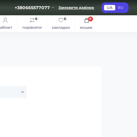
+380665577077
Замовити дзвінок
UA
RU
0
0
0
абінет
порівняти
закладки
кошик