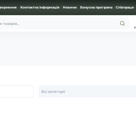
овернення
Контактна інформація
Новини
Бонусна програма
Співпраця
 товарів...
к