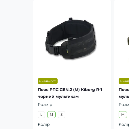
в наявності
в ная
Пояс РПС GEN.2 (M) Kiborg R-1
Пояс
чорний мультикам
муль
Розмір
Розм
L
M
S
M
Колір
Колі