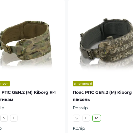
вності
в наявності
 РПС GEN.2 (M) Kiborg R-1
Пояс РПС GEN.2 (M) Kiborg 
тикам
піксель
ір
Розмір
S
L
S
L
M
р
Колір