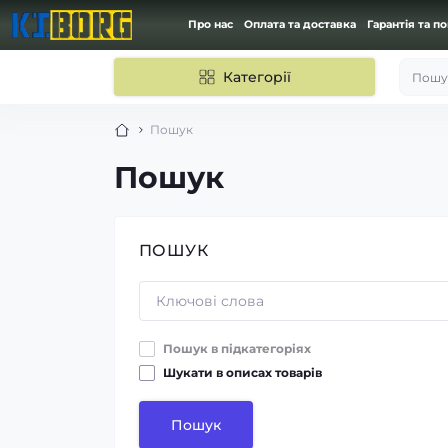
Про нас
Оплата та доставка
Гарантія та п
Категорії
Пошук
Пошук
Пошук
ПОШУК
Пошук в підкатегоріях
Шукати в описах товарів
Пошук