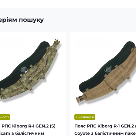
теріям пошуку
вності
в наявності
 РПС Kiborg R-1 GEN.2 (S)
Пояс РПС Kiborg R-1 GEN.2 
icam з балістичним
Coyote з балістичним паке