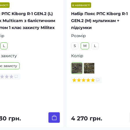
вності
в наявності
 РПС Kiborg R-1 GEN.2 (L)
Набір Пояс РПС Kiborg R-1
k Multicam з балістичним
GEN.2 (M) мультикам +
том 1 клас захисту Militex
підсумки
ір
Розмір
L
S
M
L
 захисту
Колір
ас захисту
30 грн.
4 270 грн.