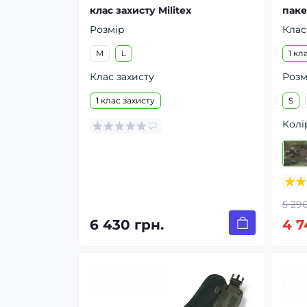
клас захисту Militex
паке
Розмір
Клас
M
L
1 кл
Клас захисту
Розм
1 клас захисту
S
Колі
5 290
6 430 грн.
4 7