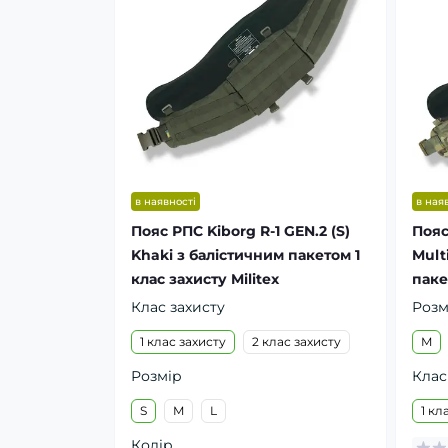
в наявності
в ная
Пояс РПС Kiborg R-1 GEN.2 (S)
Пояс
Khaki з балістичним пакетом 1
Mult
клас захисту Militex
паке
Клас захисту
Розм
1 клас захисту
2 клас захисту
M
Розмір
Клас
S
M
L
1 кл
Колір