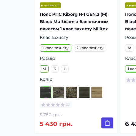
в наявності
в ная
Пояс РПС Kiborg R-1 GEN.2 (M)
Пояс
Black Multicam з балістичним
Blac
пакетом 1 клас захисту Militex
паке
Клас захисту
Розм
1 клас захисту
2 клас захисту
M
Розмір
Клас
M
S
L
1 кл
Колір
5 780 грн.
5 430 грн.
6 4