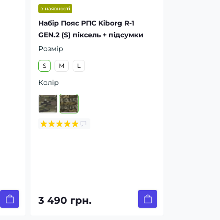
в наявності
Набір Пояс РПС Kiborg R-1
GEN.2 (S) піксель + підсумки
Розмір
S
M
L
Колір
3 490 грн.