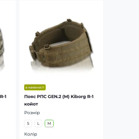
в наявності
R-1
Пояс РПС GEN.2 (M) Kiborg R-1
койот
Розмір
S
L
M
Колір