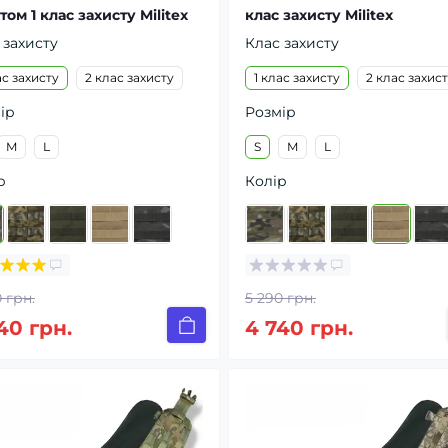
том 1 клас захисту Militex
клас захисту Militex
 захисту
Клас захисту
ас захисту
2 клас захисту
1 клас захисту
2 клас захис
ір
Розмір
M
L
S
M
L
р
Колір
 грн.
5 290 грн.
40 грн.
4 740 грн.