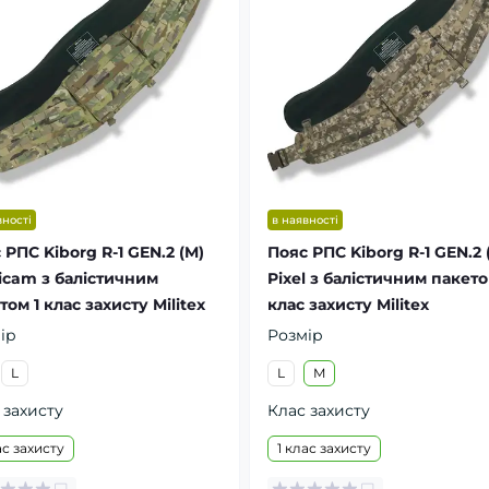
вності
в наявності
 РПС Kiborg R-1 GEN.2 (M)
Пояс РПС Kiborg R-1 GEN.2 
icam з балістичним
Pixel з балістичним пакето
том 1 клас захисту Militex
клас захисту Militex
ір
Розмір
L
L
M
 захисту
Клас захисту
ас захисту
1 клас захисту