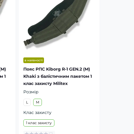
в наявності
(M)
Пояс РПС Kiborg R-1 GEN.2 (M)
м 1
Khaki з балістичним пакетом 1
клас захисту Militex
Розмір
L
M
Клас захисту
1 клас захисту