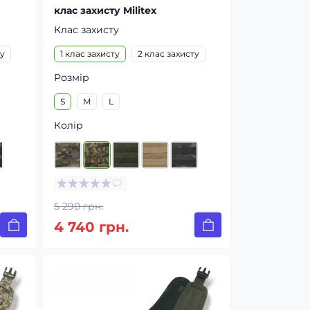
клас захисту Militex
Клас захисту
ту
1 клас захисту
2 клас захисту
Розмір
S
M
L
Колір
5 290 грн.
4 740 грн.