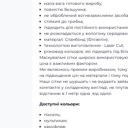
мала вага готового виробу;
повністю безшумна;
не оброблений вогнезахисними засоба
стійкий до грибка;
підходить для постійного використання
не розкладається у вологому середови
матеріал: Спанбонд (Флізелін);
технологією виготовлення - Laser Cut;
різновид кольорів, які підходять під бі
Маскувальні сітки широко використовують
ціна є важливим фактором.
Ми являємось прямим виробником, тому 
на підвищення цін на матеріали і тому по
Наші сітки не шуршать і не видають зайви
компактні у складеному вигляді, не плутают
відстанню в 1 метр одна від одної.
Доступні кольори:
піксель;
мультикам;
камуфляж;