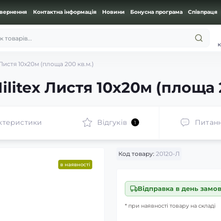
овернення
Контактна інформація
Новини
Бонусна програма
Співпраця
 товарів...
к
 Листя 10х20м (площа 200 кв.м.)
litex Листя 10х20м (площа 
ктеристики
Відгуків
Питан
1
Код товару:
20120-Л
в наявності
Відправка в день замо
* при наявності товару на складі