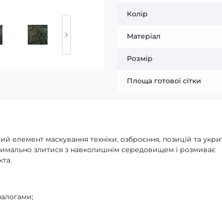
Колір
Матеріал
Розмір
Площа готової сітки
ний елемент маскування техніки, озброєння, позицій та укри
ксимально злитися з навколишнім середовищем і розмиває
та.
налогами;