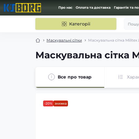
Про нас
Оплата та доставка
Гарантія та п
Категорії
Пошук
Маскувальні сітки
Маскувальна сітка Militex
Маскувальна сітка Mi
Все про товар
Хара
-20%
знижка