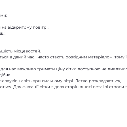
ми;
 на відкритому повітрі;
щі;
льшість місцевостей.
ся в даний час і часто стають розхідним матеріалом, тому ї
для нас важливо тримати ціну сітки доступною не дивлячи
дібне.
х звуків навіть при сильному вітрі. Легко розкладаються,
ься. Для фіксації сітки з двох сторін вшиті петлі зі стропи 