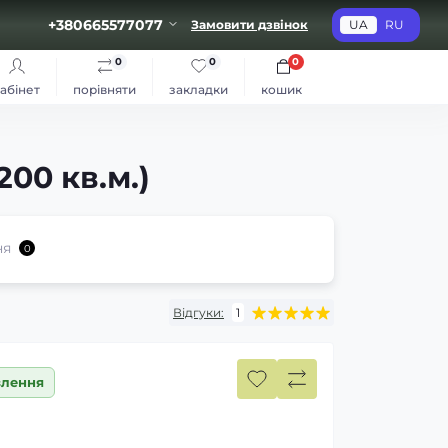
+380665577077
Замовити дзвінок
UA
RU
0
0
0
абінет
порівняти
закладки
кошик
200 кв.м.)
ня
0
Відгуки:
1
влення