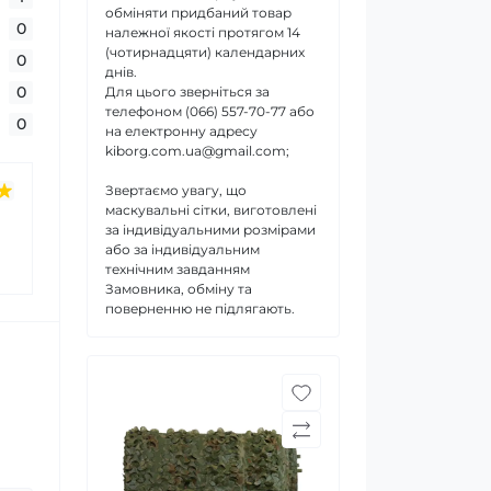
обміняти придбаний товар
0
належної якості протягом 14
(чотирнадцяти) календарних
0
днів.
0
Для цього зверніться за
телефоном (066) 557-70-77 або
0
на електронну адресу
kiborg.com.ua@gmail.com;
Звертаємо увагу, що
маскувальні сітки, виготовлені
за індивідуальними розмірами
або за індивідуальним
технічним завданням
Замовника, обміну та
поверненню не підлягають.