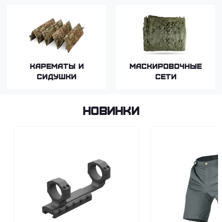
Карематы и
Маскировочные
сидушки
сети
Новинки