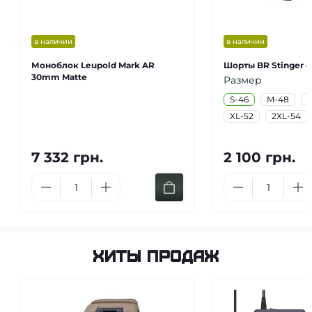
в наличии
в наличии
Моноблок Leupold Mark AR
Шорты BR Stinger 
30mm Matte
Размер
S-46
M-48
L
XL-52
2XL-54
7 332 грн.
2 100 грн.
Хиты продаж