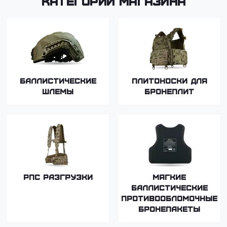
Категории магазина
Баллистические
Плитоноски для
шлемы
бронеплит
РПС Разгрузки
Мягкие
баллистические
противообломочные
бронепакеты