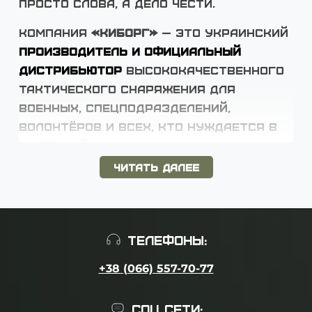
просто слова, а дело чести.
Компания
«Киборг»
— это украинский
производитель и официальный
дистрибьютор
высококачественного
тактического снаряжения для
военных, спецподразделений,
волонтёров и всех, кто нуждается в
надёжной защите.
Читать далее
Основана
14 апреля 2022 года
,
компания быстро выросла из
волонтёрного проекта в полноценное
производство. На сегодняшний день в
ТЕЛЕФОНЫ:
штате «Киборг» работает более
100
квалифицированных специалистов
+38 (066) 557-70-77
.
Наша главная задача
— создание
СОЦ СЕТИ: