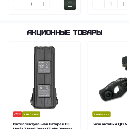
Акционные товары
-22%
в наличии
в наличии
Интеллектуальная батарея DJI
База антабки QD M-
Mavic 3 Intelligent Flight Battery