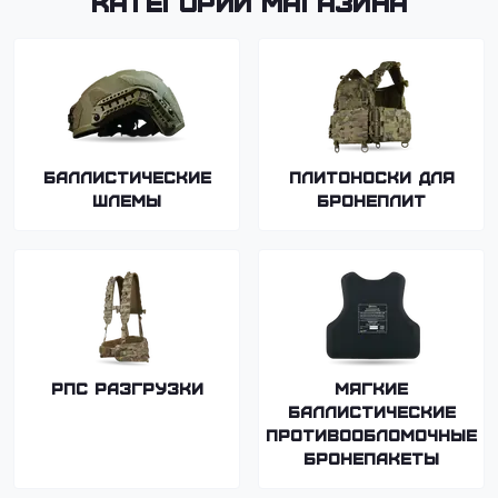
Категории магазина
Баллистические
Плитоноски для
шлемы
бронеплит
РПС Разгрузки
Мягкие
баллистические
противообломочные
бронепакеты