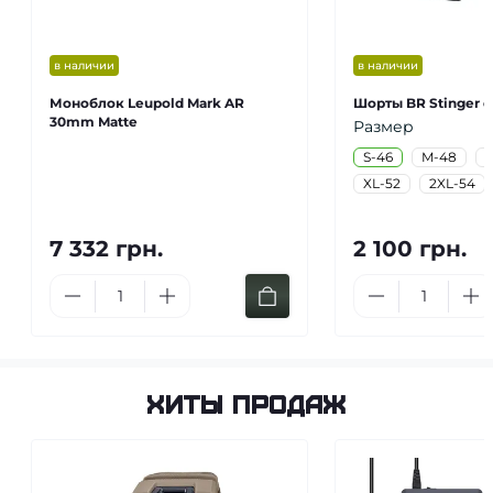
в наличии
в наличии
Моноблок Leupold Mark AR
Шорты BR Stinger 
30mm Matte
Размер
S-46
M-48
L
XL-52
2XL-54
7 332 грн.
2 100 грн.
Хиты продаж