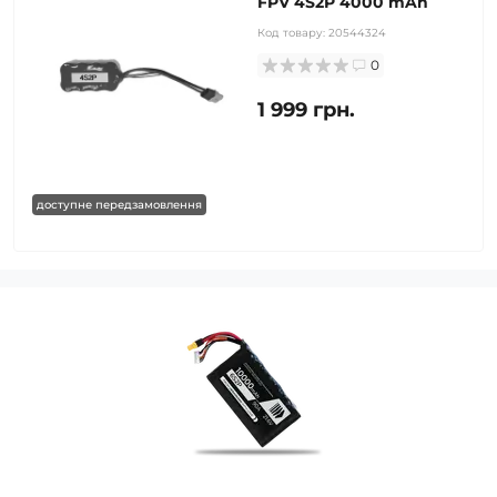
FPV 4S2P 4000 mAh
Код товару:
20544324
0
1 999 грн.
доступне передзамовлення