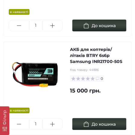
в наявності
До кошика
АКБ для коптерів/
літаків BTRY 6s6p
Samsung INR21700-50S
Код товару:
44886
0
15 000 грн.
в наявності
Фільтр
До кошика