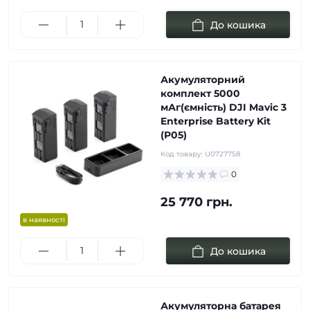
До кошика
Акумуляторний
комплект 5000
мАг(ємність) DJI Mavic 3
Enterprise Battery Kit
(P05)
Код товару:
U0727758
0
25 770 грн.
в наявності
До кошика
Акумуляторна батарея