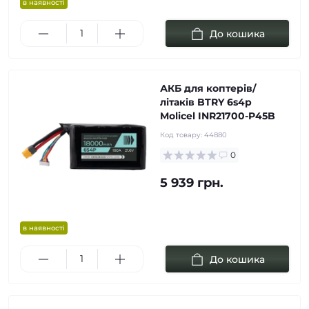
в наявності
До кошика
АКБ для коптерів/
літаків BTRY 6s4p
Molicel INR21700-P45B
Код товару:
44880
0
5 939 грн.
в наявності
До кошика