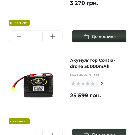
3 270 грн.
в наявності
До кошика
Акумулятор Contra-
drone 50000mAh
Код товару:
44845
0
25 599 грн.
в наявності
До кошика