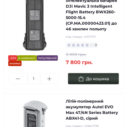
Інтелектуальна батарея
DJI Mavic 3 Intelligent
Flight Battery BWX260-
5000-15.4
(CP.MA.00000423.01) до
46 хвилин польоту
Код товару:
4001701
0
9 999 грн.
-22%
в наявності
популярний
7 800 грн.
знижка
До кошика
Літій-полімерний
акумулятор Autel EVO
Max 4T/4N Series Battery
ABX41-D, сірий
Код товару:
U0847799