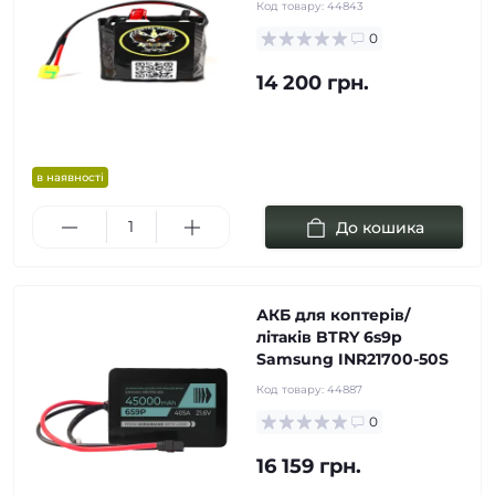
Код товару:
44843
0
14 200 грн.
в наявності
До кошика
АКБ для коптерів/
літаків BTRY 6s9p
Samsung INR21700-50S
Код товару:
44887
0
16 159 грн.