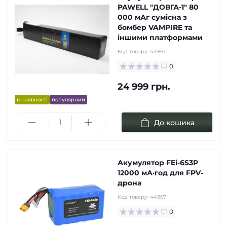
PAWELL "ДОВГА-1" 80
000 мАг сумісна з
бомбер VAMPIRE та
іншими платформами
Код товару:
44861
0
24 999 грн.
в наявності
популярний
До кошика
Акумулятор FEi-6S3P
12000 мА·год для FPV-
дрона
Код товару:
44867
0