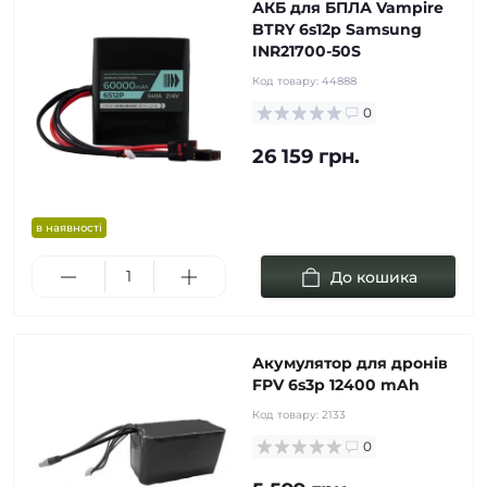
АКБ для БПЛА Vampire
BTRY 6s12p Samsung
INR21700-50S
Код товару:
44888
0
26 159 грн.
в наявності
До кошика
Акумулятор для дронів
FPV 6s3p 12400 mAh
Код товару:
2133
0