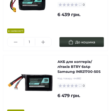
0
6 439 грн.
в наявності
До кошика
АКБ для коптерів/
літаків BTRY 6s4p
Samsung INR21700-50S
Код товару:
44882
0
6 479 грн.