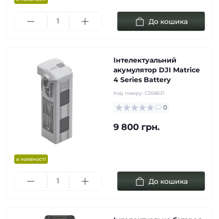
До кошика
Інтелектуальний
акумулятор DJI Matrice
4 Series Battery
Код товару:
C568631
0
9 800 грн.
в наявності
До кошика