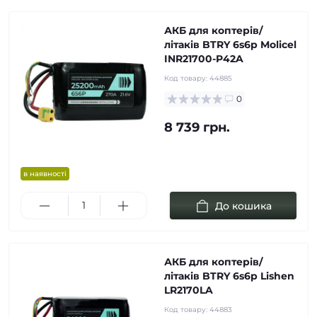
АКБ для коптерів/
літаків BTRY 6s6p Molicel
INR21700-P42A
Код товару:
44885
0
8 739 грн.
в наявності
До кошика
АКБ для коптерів/
літаків BTRY 6s6p Lishen
LR2170LA
Код товару:
44883