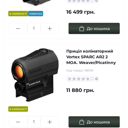
0
16 499 грн.
в наявності
новинка
До кошика
Приціл коліматорний
Vortex SPARC AR2 2
MOA. Weaver/Picatinny
Код товару:
68338
0
11 880 грн.
в наявності
До кошика