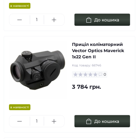
в наявності
До кошика
Приціл коліматорний
Vector Optics Maverick
1x22 Gen II
Код товару:
66746
0
3 784 грн.
в наявності
До кошика