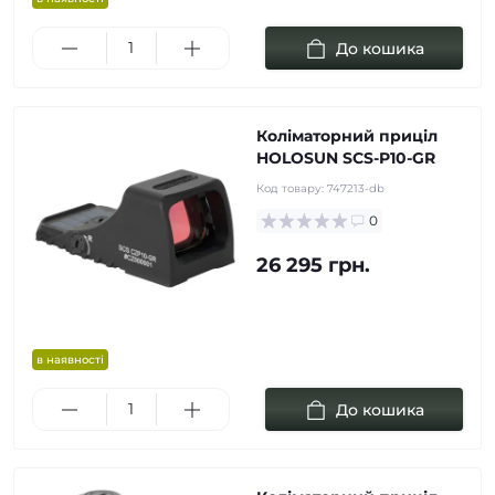
До кошика
Коліматорний приціл
HOLOSUN SCS-P10-GR
Код товару:
747213-db
0
26 295 грн.
в наявності
До кошика