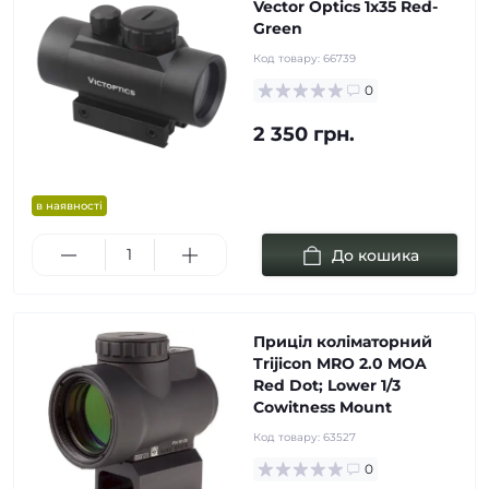
Vector Optics 1x35 Red-
Green
Код товару:
66739
0
2 350 грн.
в наявності
До кошика
Приціл коліматорний
Trijicon MRO 2.0 MOA
Red Dot; Lower 1/3
Cowitness Mount
Код товару:
63527
0