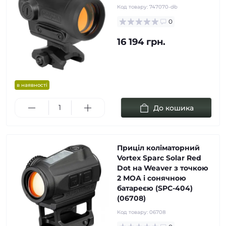
Код товару:
747070-db
0
16 194 грн.
в наявності
До кошика
Приціл коліматорний
Vortex Sparc Solar Red
Dot на Weaver з точкою
2 МОА і сонячною
батареєю (SPC-404)
(06708)
Код товару:
06708