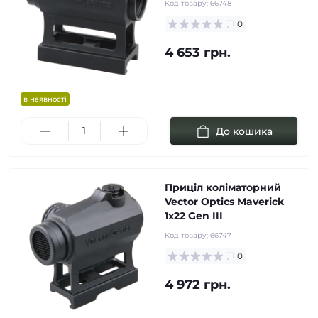
Код товару:
66748
0
4 653 грн.
в наявності
До кошика
Приціл коліматорний
Vector Optics Maverick
1x22 Gen III
Код товару:
66747
0
4 972 грн.