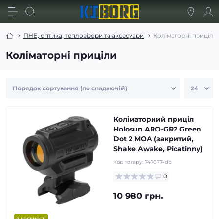
ПНБ, оптика, тепловізори та аксесуари
Коліматорні приціли
Коліматорні приціли
Коліматорний приціл
Holosun ARO-GR2 Green
Dot 2 MOA (закритий,
Shake Awake, Picatinny)
Код товару:
747077-db
0
10 980 грн.
в наявності