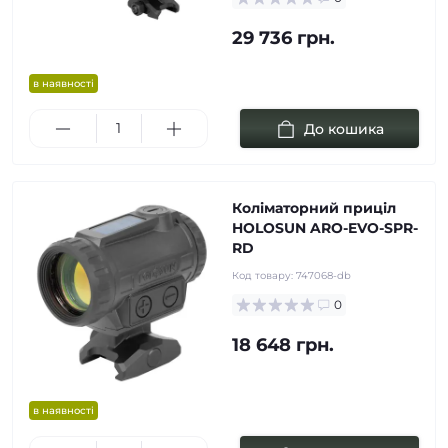
29 736 грн.
в наявності
До кошика
Коліматорний приціл
HOLOSUN ARO-EVO-SPR-
RD
Код товару:
747068-db
0
18 648 грн.
в наявності