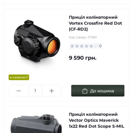
Приціл коліматорний
Vortex Crossfire Red Dot
(CF-RD2)
Код товару:
57363
0
9 590 грн.
в наявності
До кошика
Приціл коліматорний
Vector Optics Maverick
1x22 Red Dot Scope S-MIL