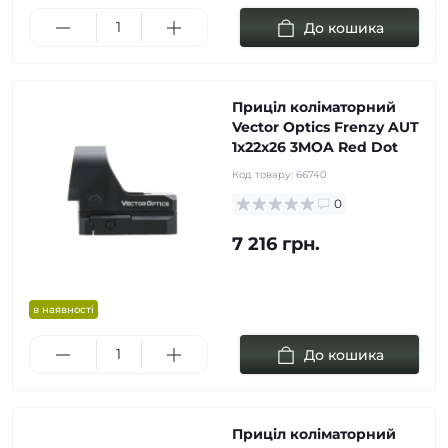
До кошика
Приціл коліматорний
Vector Optics Frenzy AUT
1x22x26 3MOA Red Dot
Код товару:
66740
0
7 216 грн.
в наявності
До кошика
Приціл коліматорний