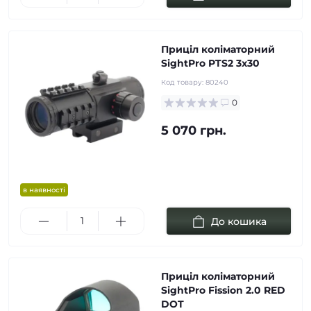
Приціл коліматорний
SightPro PTS2 3x30
Код товару:
80240
0
5 070 грн.
в наявності
До кошика
Приціл коліматорний
SightPro Fission 2.0 RED
DOT