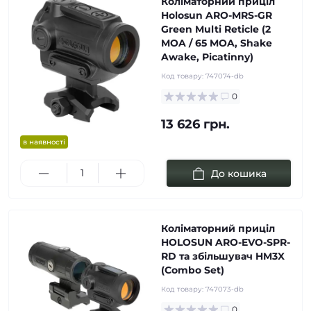
Коліматорний приціл
Holosun ARO-MRS-GR
Green Multi Reticle (2
MOA / 65 MOA, Shake
Awake, Picatinny)
Код товару:
747074-db
0
13 626 грн.
в наявності
До кошика
Коліматорний приціл
HOLOSUN ARO-EVO-SPR-
RD та збільшувач HM3X
(Combo Set)
Код товару:
747073-db
0