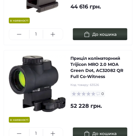
44 616 грн.
в наявності
До кошика
Приціл коліматорний
Trijicon MRO 2.0 MOA
Green Dot, AC32082 QR
Full Co-Witness
Код товару:
63526
0
52 228 грн.
в наявності
До кошика