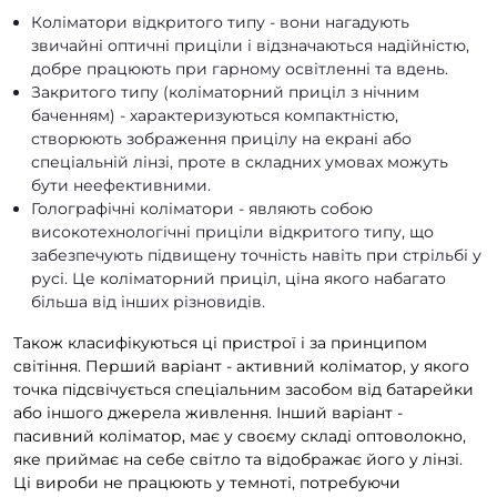
Коліматори відкритого типу - вони нагадують
звичайні оптичні приціли і відзначаються надійністю,
добре працюють при гарному освітленні та вдень.
Закритого типу (коліматорний приціл з нічним
баченням) - характеризуються компактністю,
створюють зображення прицілу на екрані або
спеціальній лінзі, проте в складних умовах можуть
бути неефективними.
Голографічні коліматори - являють собою
високотехнологічні приціли відкритого типу, що
забезпечують підвищену точність навіть при стрільбі у
русі. Це коліматорний приціл, ціна якого набагато
більша від інших різновидів.
Також класифікуються ці пристрої і за принципом
світіння. Перший варіант - активний коліматор, у якого
точка підсвічується спеціальним засобом від батарейки
або іншого джерела живлення. Інший варіант -
пасивний коліматор, має у своєму складі оптоволокно,
яке приймає на себе світло та відображає його у лінзі.
Ці вироби не працюють у темноті, потребуючи