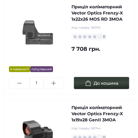
Приціл коліматорний
Vector Optics Frenzy-X
1x22x26 MOS RD 3MOA
Код товару:
66745
0
7 708 грн.
в наявності
популярний
До кошика
Приціл коліматорний
Vector Optics Frenzy-X
1x19x28 GenII 3MOA
Код товару:
66744
0