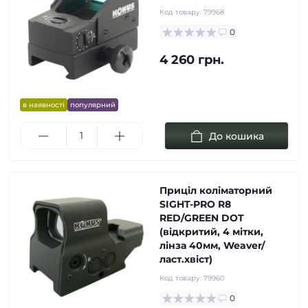
Код товару:
79968
0
4 260 грн.
в наявності
популярний
До кошика
Приціл коліматорний
SIGHT-PRO R8
RED/GREEN DOT
(відкритий, 4 мітки,
лінза 40мм, Weaver/
ласт.хвіст)
Код товару:
79960
0