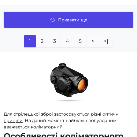
Показати ще
1
2
3
4
5
>
>|
Для стрілецької зброї застосовуються різні
оптичні
приціли
. На даний момент найбільш популярним
вважається коліматорний.
Особливості коліматорного