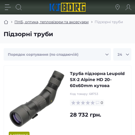
ПНБ, оптика, тепловізори та аксесуари
Підзорні труби
Підзорні труби
Труба підзорна Leupold
SX-2 Alpine HD 20-
60x60mm кутова
Код товару:
68753
0
28 732 грн.
в наявності