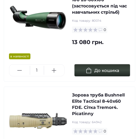
(застосовується під час
навчальних стрільб)
Код товару:
80014
0
13 080 грн.
в наявності
До кошика
Зорова труба Bushnell
Elite Tactical 8-40х60
FDE. Сітка Tremor4.
Picatinny
Код товару:
64942
0