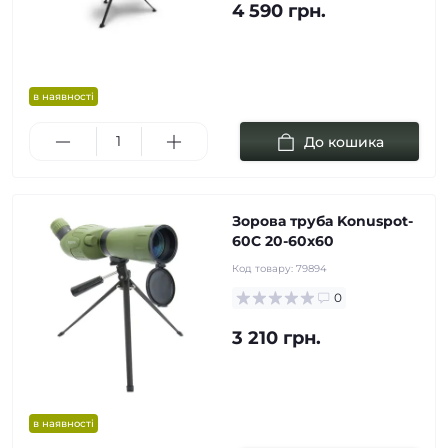
4 590 грн.
в наявності
До кошика
Зорова труба Konuspot-
60C 20-60х60
Код товару:
79894
0
3 210 грн.
в наявності