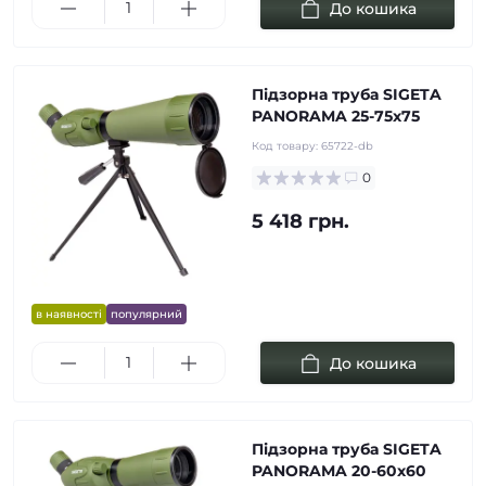
До кошика
Підзорна труба SIGETA
PANORAMA 25-75x75
Код товару:
65722-db
0
5 418 грн.
в наявності
популярний
До кошика
Підзорна труба SIGETA
PANORAMA 20-60x60