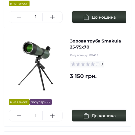
в наявності
До кошика
Зорова труба Smakula
25-75x70
Код товару:
80415
0
3 150 грн.
в наявності
популярний
До кошика