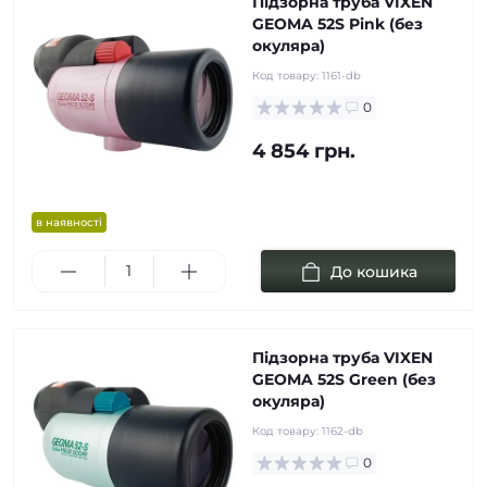
Підзорна труба VIXEN
GEOMA 52S Pink (без
окуляра)
Код товару:
1161-db
0
4 854 грн.
в наявності
До кошика
Підзорна труба VIXEN
GEOMA 52S Green (без
окуляра)
Код товару:
1162-db
0