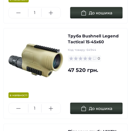
До кошика
Труба Bushnell Legend
Tactical 15-45x60
Код товару:
64944
0
47 520 грн.
в наявності
До кошика