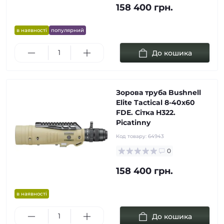
158 400 грн.
в наявності
популярний
До кошика
Зорова труба Bushnell
Elite Tactical 8-40х60
FDE. Сітка H322.
Picatinny
Код товару:
64943
0
158 400 грн.
в наявності
До кошика