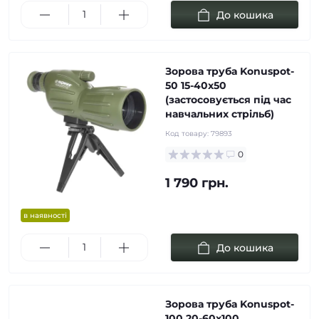
До кошика
Зорова труба Konuspot-
50 15-40х50
(застосовується під час
навчальних стрільб)
Код товару:
79893
0
1 790 грн.
в наявності
До кошика
Зорова труба Konuspot-
100 20-60х100