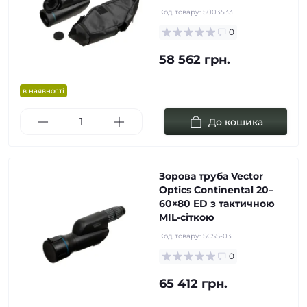
Код товару:
5003533
0
58 562 грн.
в наявності
До кошика
Зорова труба Vector
Optics Continental 20–
60×80 ED з тактичною
MIL-сіткою
Код товару:
SCSS-03
0
65 412 грн.