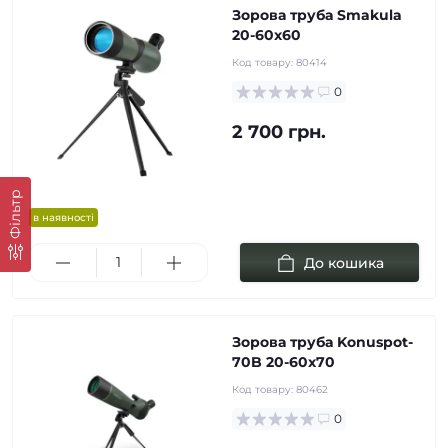
Зорова труба Smakula
20-60x60
Код товару:
80414
0
2 700 грн.
Фільтр
в наявності
До кошика
Зорова труба Konuspot-
70B 20-60х70
Код товару:
80462
0