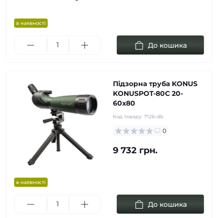
в наявності
До кошика
Підзорна труба KONUS
KONUSPOT-80C 20-
60x80
Код товару:
7126-db
0
9 732 грн.
в наявності
До кошика