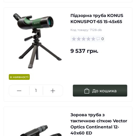
Підзорна труба KONUS
KONUSPOT-65 15-45x65
Код товару:
7128-db
0
9 537 грн.
в наявності
До кошика
Зорова труба з
тактичною сіткою Vector
Optics Continental 12-
40x60 ED