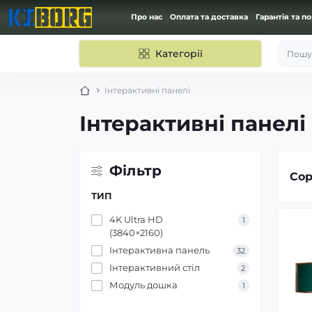
Про нас
Оплата та доставка
Гарантія та п
Категорії
Пошук
Інтерактивні панелі
Інтерактивні панелі
Фільтр
Сор
ТИП
4K Ultra HD
1
(3840×2160)
Інтерактивна панель
32
Інтерактивний стіл
2
Модуль дошка
1