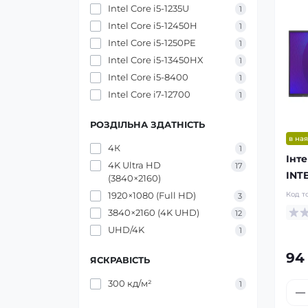
Intel Core i5-1235U
1
Intel Core i5-12450H
1
Intel Core i5-1250PE
1
Intel Core i5-13450HX
1
Intel Core i5-8400
1
Intel Core i7-12700
1
РОЗДІЛЬНА ЗДАТНІСТЬ
в ная
4К
1
Інт
4K Ultra HD
17
INT
(3840×2160)
1920×1080 (Full HD)
Код т
3
3840×2160 (4K UHD)
12
UHD/4K
1
94
ЯСКРАВІСТЬ
300 кд/м²
1