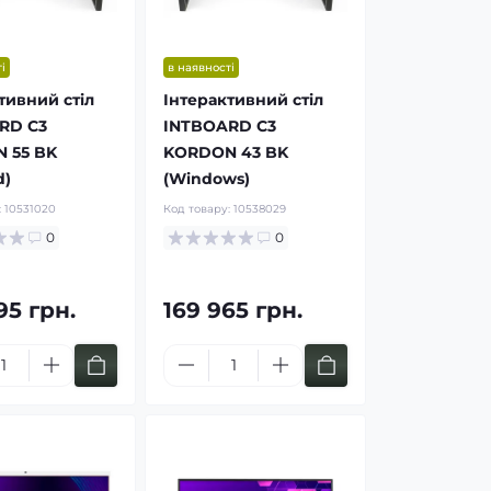
і
в наявності
тивний стіл
Інтерактивний стіл
RD C3
INTBOARD C3
 55 BK
KORDON 43 BK
d)
(Windows)
:
10531020
Код товару:
10538029
0
0
95 грн.
169 965 грн.