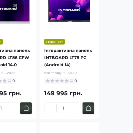
і
в наявності
тивна панель
Інтерактивна панель
RD LT86 CFW
INTBOARD LT75 PC
oid 14.0
(Android 14)
:
10249017
Код товару:
10251003
0
0
95 грн.
149 995 грн.