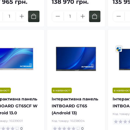
 965 грн.
138 970 грн.
135 9
коз'ємні
М'які балістичні
мові рюкзаки
бронепакети Militex
G
Купити за ціною від: 780 грн
 за ціною від: 1400 грн
вності
в наявності
в наявност
ерактивна панель
Інтерактивна панель
Інтерак
BOARD GT65CF W
INTBOARD GT65
INTBOA
oid 13.0
(Android 13)
Код товару
овару:
10239001
Код товару:
10238004
0
0