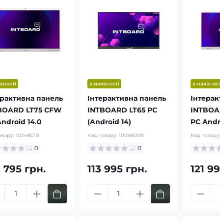
вності
в наявності
в наявност
ерактивна панель
Інтерактивна панель
Інтерак
BOARD LT75 CFW
INTBOARD LT65 PC
INTBOA
ndroid 14.0
(Android 14)
PC Andr
овару:
10248010
Код товару:
10246009
Код товару
0
0
 795 грн.
113 995 грн.
121 99