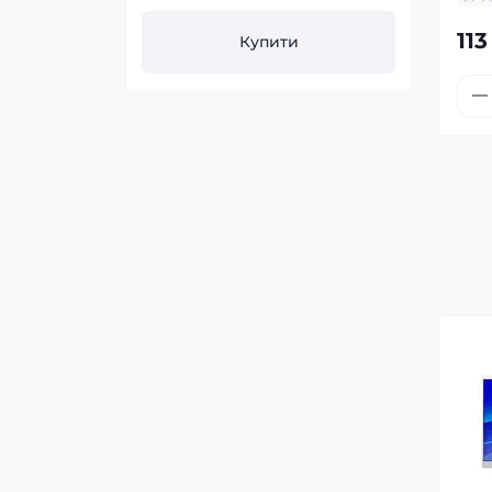
113
ти
Купити