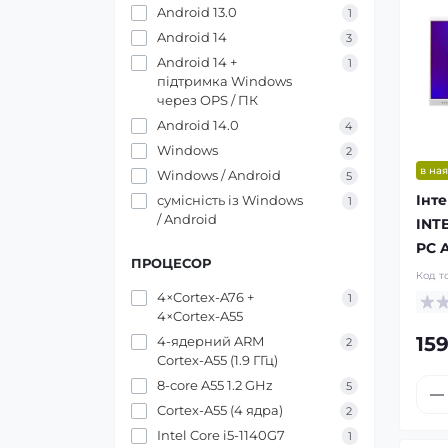
Android 13.0
1
Android 14
3
Android 14 +
1
підтримка Windows
через OPS / ПК
Android 14.0
4
Windows
2
в ная
Windows / Android
5
Інт
сумісність із Windows
1
/ Android
INT
PC A
ПРОЦЕСОР
Код т
4×Cortex-A76 +
1
4×Cortex-A55
159
4-ядерний ARM
2
Cortex-A55 (1.9 ГГц)
8-core A55 1.2 GHz
5
Cortex-A55 (4 ядра)
2
Intel Core i5-1140G7
1