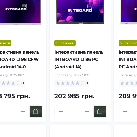
вності
в наявності
в наявност
ерактивна панель
Інтерактивна панель
Інтерак
BOARD LT98 CFW
INTBOARD LT86 PC
INTBOA
ndroid 14.0
(Android 14)
PC Andr
овару:
10250013
Код товару:
10252000
Код товару
0
0
8 795 грн.
202 985 грн.
209 9