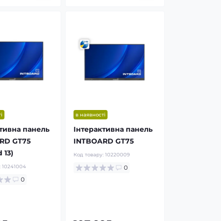
і
в наявності
тивна панель
Інтерактивна панель
RD GT75
INTBOARD GT75
 13)
Код товару:
10220009
:
10241004
0
0