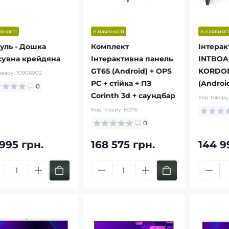
вності
в наявності
в наявност
уль - Дошка
Комплект
Інтерак
сувна крейдяна
Інтерактивна панель
INTBOA
GT65 (Android) + OPS
KORDON
овару:
10906002
PC + стійка + ПЗ
(Androi
0
Corinth 3d + саундбар
Код товару
Код товару:
i6276
0
995 грн.
168 575 грн.
144 9