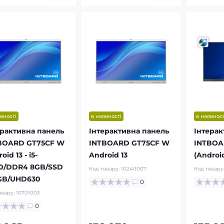
вності
в наявності
в наявност
ерактивна панель
Інтерактивна панель
Інтерак
BOARD GT75CF W
INTBOARD GT75CF W
INTBOA
oid 13 - i5-
Android 13
(Android
0/DDR4 8GB/SSD
Код товару:
10240007
Код товару
GB/UHD630
0
овару:
10701003
0