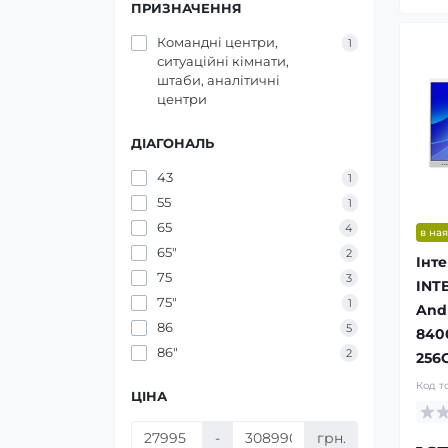
ПРИЗНАЧЕННЯ
Командні центри,
1
ситуаційні кімнати,
штаби, аналітичні
центри
ДІАГОНАЛЬ
43
1
55
1
65
4
в ная
65"
2
Інт
75
3
INT
75"
1
Andr
86
5
840
86"
2
256
Код т
ЦІНА
-
грн.