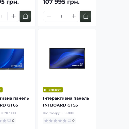
95 грн.
107 995 грн.
і
в наявності
тивна панель
Інтерактивна панель
RD GT65
INTBOARD GT55
:
10207000
Код товару:
10213001
0
0