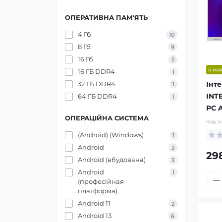
ОПЕРАТИВНА ПАМ'ЯТЬ
4 Гб
10
8 Гб
9
16 Гб
5
в ная
16 ГБ DDR4
1
Інт
32 ГБ DDR4
1
INT
64 ГБ DDR4
1
PC A
ОПЕРАЦІЙНА СИСТЕМА
Код т
(Android) (Windows)
1
Android
3
29
Android (вбудована)
3
Android
1
(професійная
платформа)
Android 11
2
Android 13
6