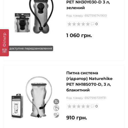
PET NH30Y030-D 3 л,
зелений
Код товару:
6927595741900
0
1 060 грн.
Фільтр
доступне передзамовлення
Питна система
(гідратор) Naturehike
PET NH18S070-D, 3 л,
блакитний
Код товару:
6927595729731
0
910 грн.