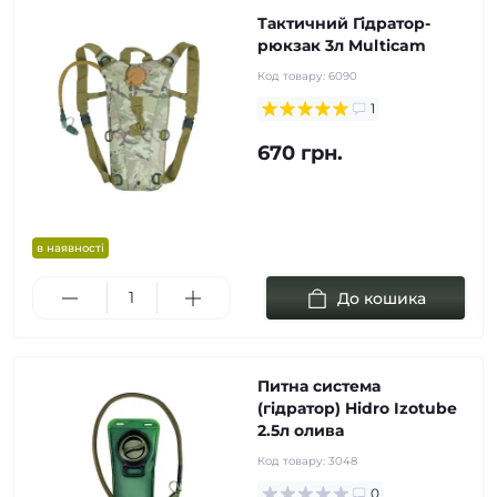
Тактичний Гідратор-
рюкзак 3л Multicam
Код товару:
6090
1
670 грн.
в наявності
До кошика
Питна система
(гідратор) Hidro Izotube
2.5л олива
Код товару:
3048
0