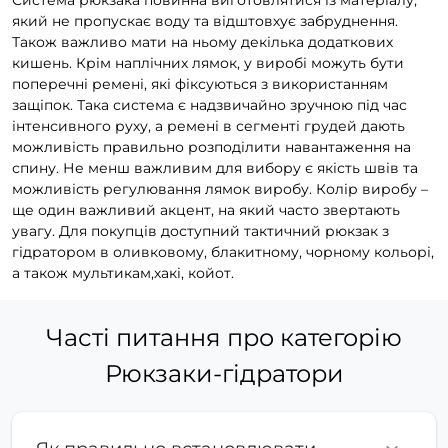
Система рюкзака повинна виготовлятися із матеріалу,
який не пропускає воду та відштовхує забруднення.
Також важливо мати на ньому декілька додаткових
кишень. Крім наплічних лямок, у виробі можуть бути
поперечні ремені, які фіксуються з використанням
защіпок. Така система є надзвичайно зручною під час
інтенсивного руху, а ремені в сегменті грудей дають
можливість правильно розподілити навантаження на
спину. Не менш важливим для вибору є якість швів та
можливість регулювання лямок виробу. Колір виробу –
ще один важливий акцент, на який часто звертають
увагу. Для покупців доступний тактичний рюкзак з
гідратором в оливковому, блакитному, чорному кольорі,
а також мультикам,хакі, койот.
Часті питання про категорію
Рюкзаки-гідратори