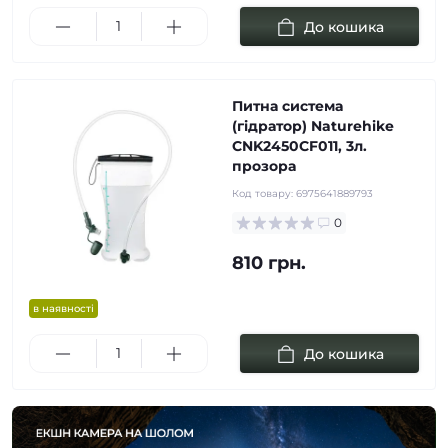
До кошика
Питна система
(гідратор) Naturehike
CNK2450CF011, 3л.
прозора
Код товару:
6975641889793
0
810 грн.
в наявності
До кошика