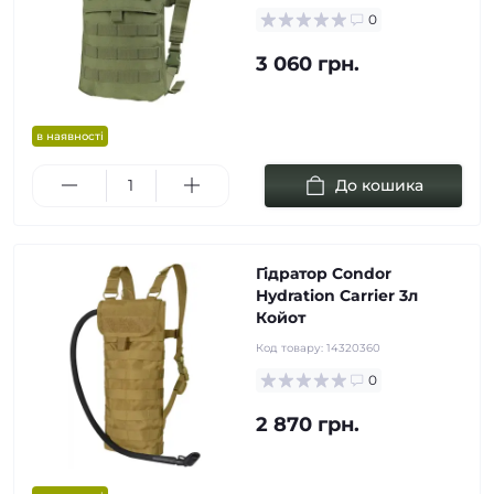
0
3 060 грн.
в наявності
До кошика
Гідратор Condor
Hydration Carrier 3л
Койот
Код товару:
14320360
0
2 870 грн.