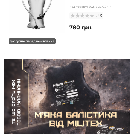
Код товару:
6927595729717
0
780 грн.
доступне передзамовлення