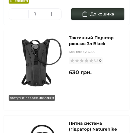
в наявності
До кошика
Тактичний Гідратор-
рюкзак 3л Black
Код товару:
6092
0
630 грн.
доступне передзамовлення
Питна система
(гідратор) Naturehike