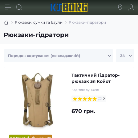
Рюкзаки, сумки та баули
Рюкзаки-гідратори
Рюкзаки-гідратори
Тактичний Гідратор-
рюкзак 3л Койот
Код товару:
6098
2
670 грн.
в наявності
хіт продажу