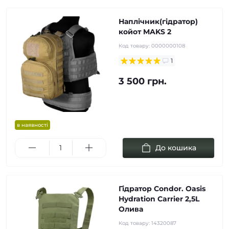
Наплічник(гідратор)
койот MAKS 2
Код товару:
0000000108
1
3 500 грн.
в наявності
До кошика
Гідратор Condor. Oasis
Hydration Carrier 2,5L
Олива
Код товару:
14320087