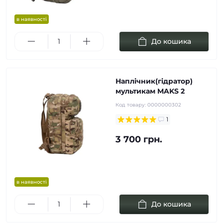
в наявності
До кошика
Наплічник(гідратор)
мультикам MAKS 2
Код товару:
0000000302
1
3 700 грн.
в наявності
До кошика