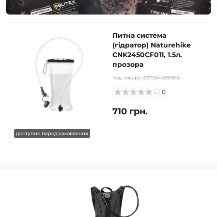
Питна система
(гідратор) Naturehike
CNK2450CF011, 1.5л.
прозора
Код товару:
6975641889816
0
710 грн.
доступне передзамовлення