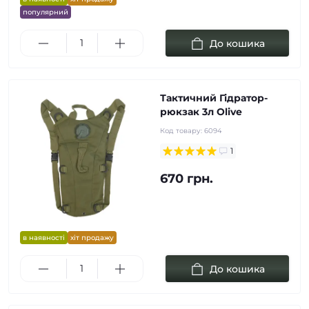
популярний
До кошика
Тактичний Гідратор-
рюкзак 3л Olive
Код товару:
6094
1
670 грн.
в наявності
хіт продажу
До кошика