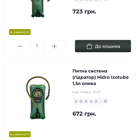
723 грн.
в наявності
До кошика
Питна система
(гідратор) Hidro Izotube
1.5л олива
Код товару:
3047
0
672 грн.
в наявності