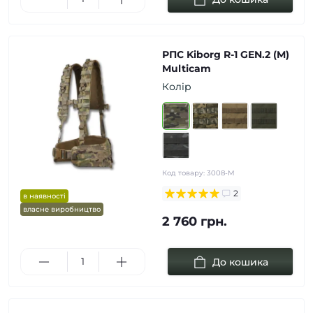
РПС Kiborg R-1 GEN.2 (M)
Multicam
Колір
Код товару:
3008-M
2
в наявності
власне виробництво
2 760 грн.
До кошика