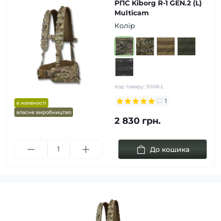
РПС Kiborg R-1 GEN.2 (L)
Multicam
Колір
Код товару:
3008-L
1
в наявності
власне виробництво
2 830 грн.
До кошика