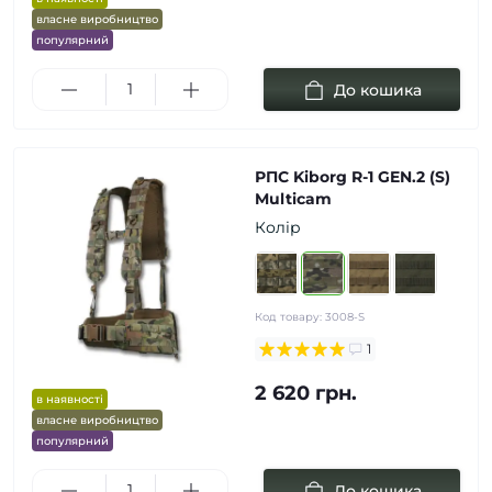
власне виробництво
популярний
До кошика
РПС Kiborg R-1 GEN.2 (S)
Multicam
Колір
Код товару:
3008-S
1
2 620 грн.
в наявності
власне виробництво
популярний
До кошика