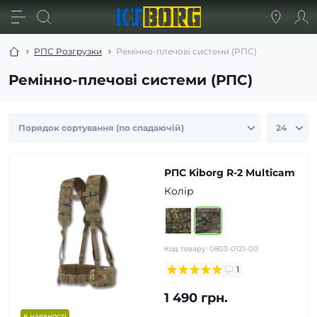
РПС Розгрузки
Ремінно-плечові системи (РПС)
Ремінно-плечові системи (РПС)
РПС Kiborg R-2 Multicam
Колір
Код товару:
0803-0121-00
1
1 490 грн.
в наявності