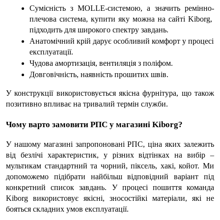
Сумісність з MOLLE-системою, а значить 
ремінно-
плечова система, купити
 яку можна на сайті Kiborg, 
підходить для широкого спектру завдань.
Анатомічний крій дарує особливий комфорт у процесі 
експлуатації.
Чудова амортизація, вентиляція з поліфом.
Довговічність, наявність прошитих швів.
У конструкції використовується якісна фурнітура, що також 
позитивно впливає на тривалий термін служби.
Чому варто замовити РПС у магазині Kiborg?
У нашому магазині запропоновані 
РПС, ціна
 яких залежить 
від безлічі характеристик, у різних відтінках на вибір – 
мультикам стандартний та чорний, піксель, хакі, койот. Ми 
допоможемо підібрати найбільш відповідний варіант під 
конкретний список завдань. У процесі пошиття команда 
Kiborg використовує якісні, зносостійкі матеріали, які не 
бояться складних умов експлуатації.