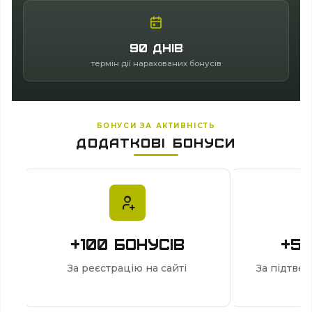
90 днів
термін дії нарахованих бонусів
БОНУСИ ЗА АКТИВНІСТЬ
ДОДАТКОВІ БОНУСИ
+100 бонусів
+50
За реєстрацію на сайті
За підтве