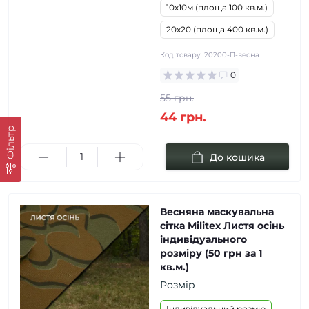
10х10м (площа 100 кв.м.)
20х20 (площа 400 кв.м.)
Код товару:
20200-П-весна
0
55 грн.
44 грн.
Фільтр
До кошика
Весняна маскувальна
сітка Militex Листя осінь
індивідуального
розміру (50 грн за 1
кв.м.)
Розмір
Індивідуальний розмір