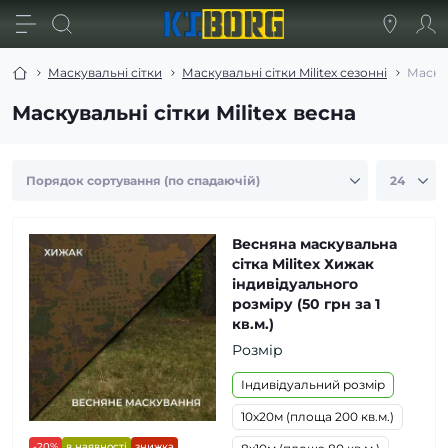
Маскувальні сітки
Маскувальні сітки Militex сезонні
Маскув
Маскувальні сітки Militex весна
Весняна маскувальна
сітка Militex Хижак
індивідуального
розміру (50 грн за 1
кв.м.)
Розмір
Індивідуальний розмір
10х20м (площа 200 кв.м.)
-20%
в наявності
знижка