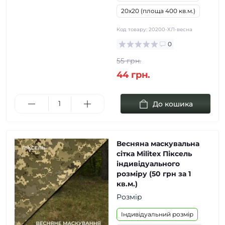
20х20 (площа 400 кв.м.)
Код товару:
20200-ХЛ-весна
0
55 грн.
44 грн.
До кошика
Весняна маскувальна
сітка Militex Піксель
індивідуального
розміру (50 грн за 1
кв.м.)
Розмір
Індивідуальний розмір