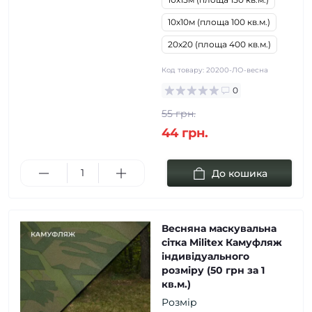
10х10м (площа 100 кв.м.)
20х20 (площа 400 кв.м.)
Код товару:
20200-ЛО-весна
0
55 грн.
44 грн.
До кошика
Весняна маскувальна
сітка Militex Камуфляж
індивідуального
розміру (50 грн за 1
кв.м.)
Розмір