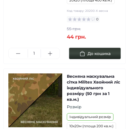
20х20 (площа 400 кв.м.)
Код товару:
20200-Х-весна
0
55 грн.
44 грн.
До кошика
Весняна маскувальна
сітка Militex Хвойний ліс
індивідуального
розміру (50 грн за 1
кв.м.)
Розмір
Індивідуальний розмір
10х20м (площа 200 кв.м.)