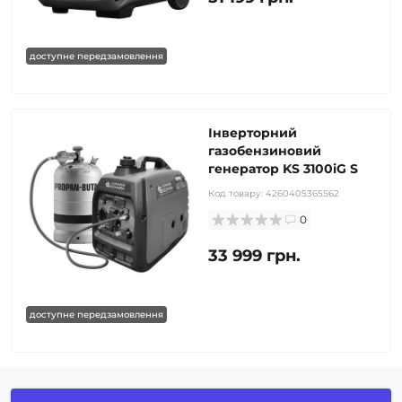
доступне передзамовлення
Інверторний
газобензиновий
генератор KS 3100iG S
Код товару:
4260405365562
0
33 999 грн.
доступне передзамовлення