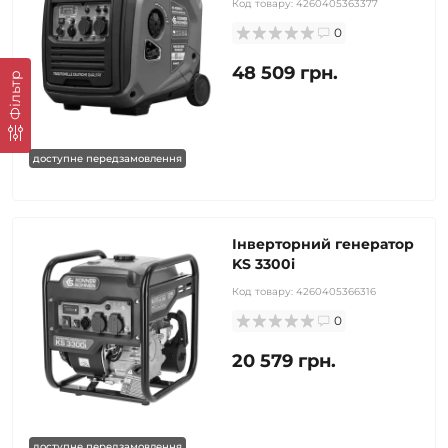
Код товару:
4260405363377
0
48 509 грн.
Фільтр
доступне передзамовлення
Інверторний генератор
KS 3300i
Код товару:
4260405366316
0
20 579 грн.
доступне передзамовлення