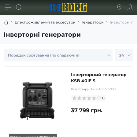
Електроживлення та аксесуари
Генератори
Інверторні ге
Інверторні генератори
Інверторний генератор
KSB 40iE S
Код товару:
4260405365999
0
37 799 грн.
доступне передзамовлення