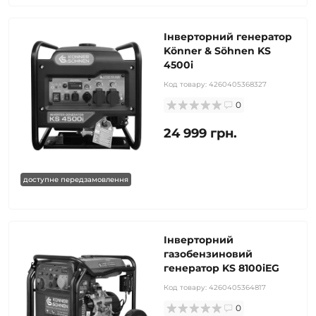
Інверторний генератор
Könner & Söhnen KS
4500i
Код товару:
4260405368327
0
24 999 грн.
доступне передзамовлення
Інверторний
газобензиновий
генератор KS 8100iEG
Код товару:
4260405364817
0