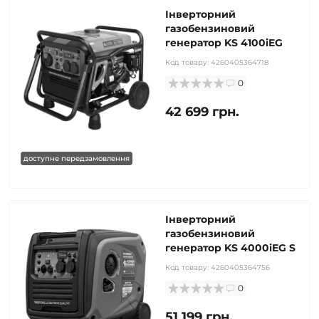
Інверторний
газобензиновий
генератор KS 4100iEG
Код товару:
4260405364718
0
42 699 грн.
доступне передзамовлення
Інверторний
газобензиновий
генератор KS 4000iEG S
Код товару:
4260405364756
0
51 199 грн.