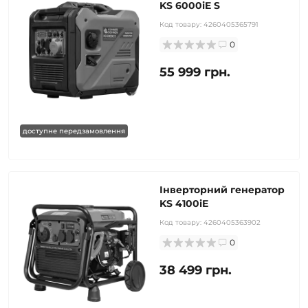
KS 6000iE S
Код товару:
4260405365791
0
55 999 грн.
доступне передзамовлення
Інверторний генератор
KS 4100iE
Код товару:
4260405363902
0
38 499 грн.