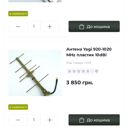
в наявності
До кошика
Антена Yagi 920-1020
MHz пластик 10dBi
Код товару:
1459
0
3 850 грн.
в наявності
До кошика