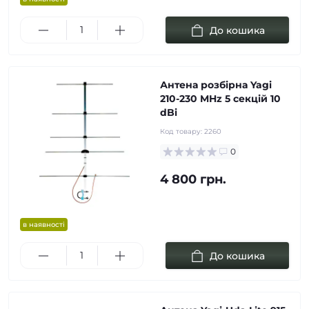
До кошика
Антена розбірна Yagi
210-230 MHz 5 секцій 10
dBi
Код товару:
2260
0
4 800 грн.
в наявності
До кошика