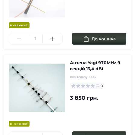
в наявності
До кошика
Антена Yagi 970MHz 9
cекцій 13,4 dBi
Код товару:
1447
0
3 850 грн.
в наявності