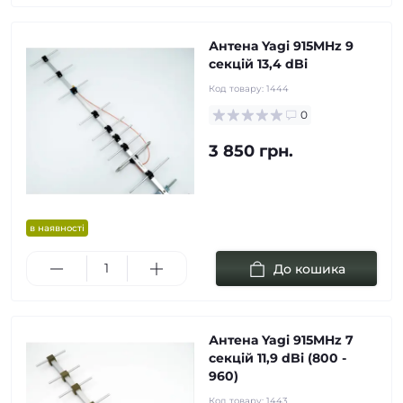
Антена Yagi 915MHz 9
cекцій 13,4 dBi
Код товару:
1444
0
3 850 грн.
в наявності
До кошика
Антена Yagi 915MHz 7
cекцій 11,9 dBi (800 -
960)
Код товару:
1443