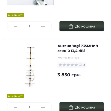
в наявності
До кошика
Антена Yagi 735MHz 9
cекцій 13,4 dBi
Код товару:
1435
0
3 850 грн.
в наявності
До кошика