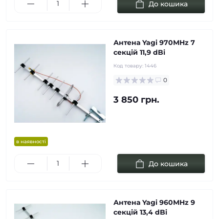
До кошика
Антена Yagi 970MHz 7
cекцій 11,9 dBi
Код товару:
1446
0
3 850 грн.
в наявності
До кошика
Антена Yagi 960MHz 9
cекцій 13,4 dBi