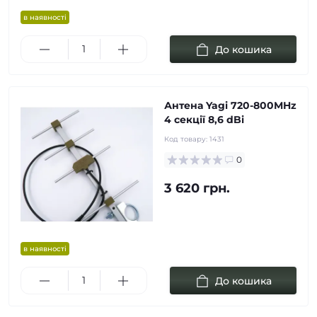
в наявності
До кошика
Антена Yagi 720-800MHz
4 cекції 8,6 dBi
Код товару:
1431
0
3 620 грн.
в наявності
До кошика