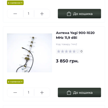
в наявності
До кошика
Антена Yagi 900-1020
MHz 11,9 dBi
Код товару:
1442
0
3 850 грн.
в наявності
До кошика