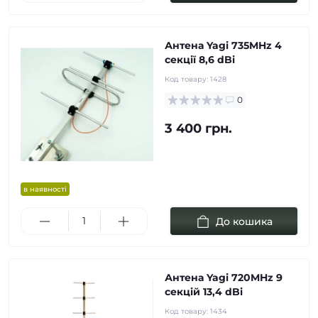
Антена Yagi 735MHz 4
cекції 8,6 dBi
Код товару:
1428
0
3 400 грн.
в наявності
До кошика
Антена Yagi 720MHz 9
cекцій 13,4 dBi
Код товару:
1434