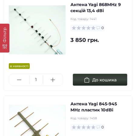
Антена Yagi 868MHz 9
cекцій 13,4 dBi
Код товару:
1441
0
Фільтр
3 850 грн.
в наявності
До кошика
Антена Yagi 845-945
MHz пластик 10dBi
Код товару:
1458
0