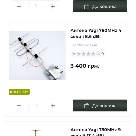
До кошика
Антена Yagi 780MHz 4
cекції 8,6 dBi
Код товару:
1430
0
3 400 грн.
в наявності
До кошика
Антена Yagi 750MHz 9
cекцій 13,4 dBi