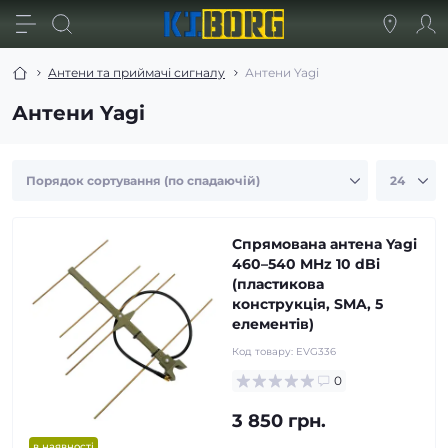
Антени та приймачі сигналу
Антени Yagi
Антени Yagi
Спрямована антена Yagi
460–540 MHz 10 dBi
(пластикова
конструкція, SMA, 5
елементів)
Код товару:
EVG336
0
3 850 грн.
в наявності