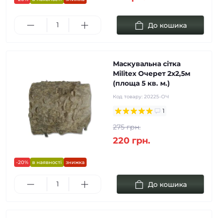
До кошика
Маскувальна сітка
Militex Очерет 2х2,5м
(площа 5 кв. м.)
Код товару:
20225-ОЧ
1
275 грн.
220 грн.
-20%
в наявності
знижка
До кошика