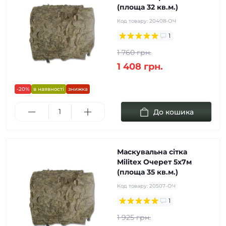
(площа 32 кв.м.)
Код товару:
20408-ОЧ
1
1 760 грн.
1 408 грн.
-20%
в наявності
знижка
До кошика
Маскувальна сітка
Militex Очерет 5х7м
(площа 35 кв.м.)
Код товару:
20507-ОЧ
1
1 925 грн.