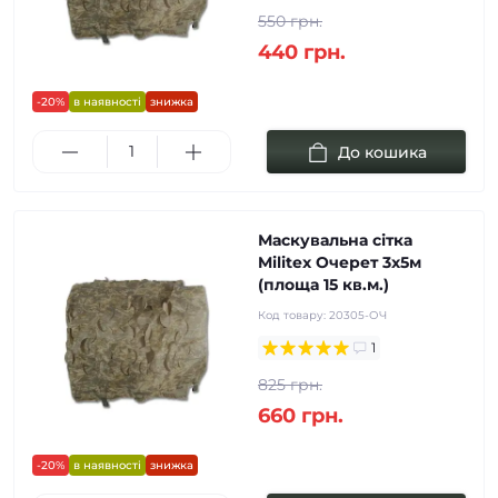
550 грн.
440 грн.
-20%
в наявності
знижка
До кошика
Маскувальна сітка
Militex Очерет 3х5м
(площа 15 кв.м.)
Код товару:
20305-ОЧ
1
825 грн.
660 грн.
-20%
в наявності
знижка