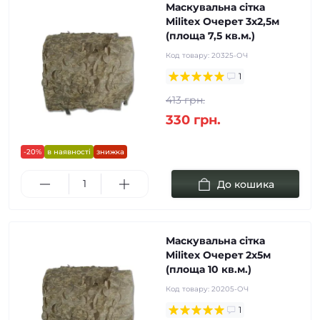
Маскувальна сітка
Militex Очерет 3х2,5м
(площа 7,5 кв.м.)
Код товару:
20325-ОЧ
1
413 грн.
330 грн.
-20%
в наявності
знижка
До кошика
Маскувальна сітка
Militex Очерет 2х5м
(площа 10 кв.м.)
Код товару:
20205-ОЧ
1