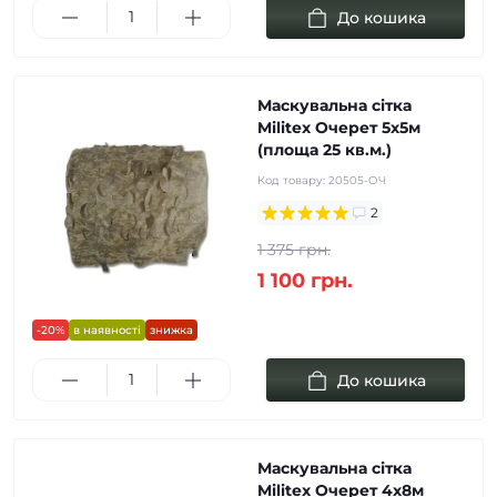
До кошика
Маскувальна сітка
Militex Очерет 5х5м
(площа 25 кв.м.)
Код товару:
20505-ОЧ
2
1 375 грн.
1 100 грн.
-20%
в наявності
знижка
До кошика
Маскувальна сітка
Militex Очерет 4х8м