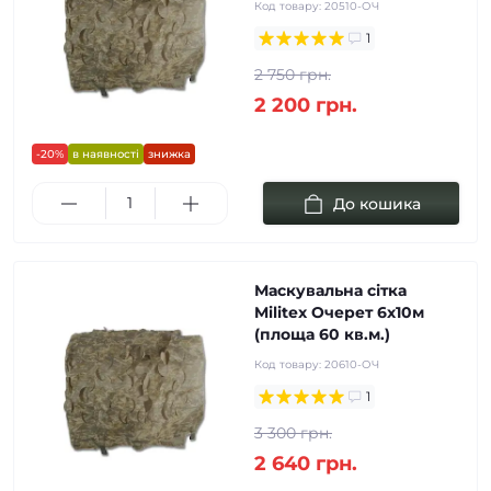
Код товару:
20510-ОЧ
1
2 750 грн.
2 200 грн.
-20%
в наявності
знижка
До кошика
Маскувальна сітка
Militex Очерет 6х10м
(площа 60 кв.м.)
Код товару:
20610-ОЧ
1
3 300 грн.
2 640 грн.