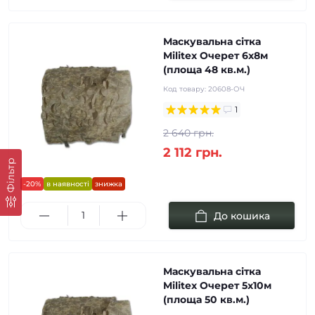
Маскувальна сітка
Militex Очерет 6х8м
(площа 48 кв.м.)
Код товару:
20608-ОЧ
1
2 640 грн.
2 112 грн.
Фільтр
-20%
в наявності
знижка
До кошика
Маскувальна сітка
Militex Очерет 5х10м
(площа 50 кв.м.)