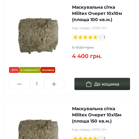
Маскувальна сітка
Militex Очерет 10х10м
(площа 100 кв.м.)
Код товару:
20101-ОЧ
1
5 500 грн.
4 400 грн.
-20%
в наявності
знижка
До кошика
Маскувальна сітка
Militex Очерет 10х15м
(площа 150 кв.м.)
Код товару:
20115-ОЧ
1