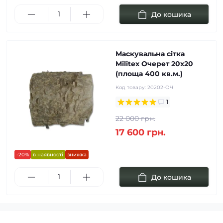
До кошика
Маскувальна сітка
Militex Очерет 20х20
(площа 400 кв.м.)
Код товару:
20202-ОЧ
1
22 000 грн.
17 600 грн.
-20%
в наявності
знижка
До кошика