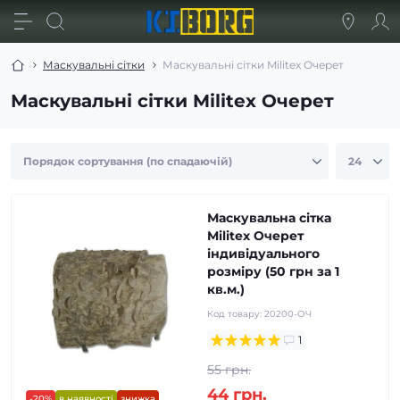
Маскувальні сітки
Маскувальні сітки Militex Очерет
Маскувальні сітки Militex Очерет
Маскувальна сітка
Militex Очерет
індивідуального
розміру (50 грн за 1
кв.м.)
Код товару:
20200-ОЧ
1
55 грн.
44 грн.
-20%
в наявності
знижка