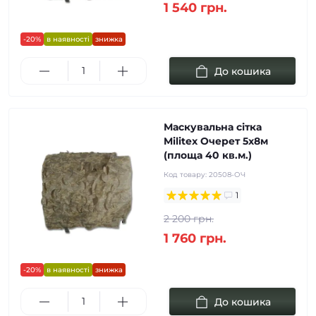
1 540 грн.
-20%
в наявності
знижка
До кошика
Маскувальна сітка
Militex Очерет 5х8м
(площа 40 кв.м.)
Код товару:
20508-ОЧ
1
2 200 грн.
1 760 грн.
-20%
в наявності
знижка
До кошика