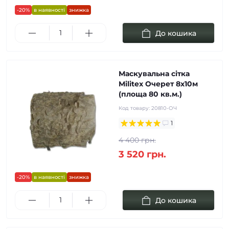
-20%
в наявності
знижка
До кошика
Маскувальна сітка
Militex Очерет 8х10м
(площа 80 кв.м.)
Код товару:
20810-ОЧ
1
4 400 грн.
3 520 грн.
-20%
в наявності
знижка
До кошика