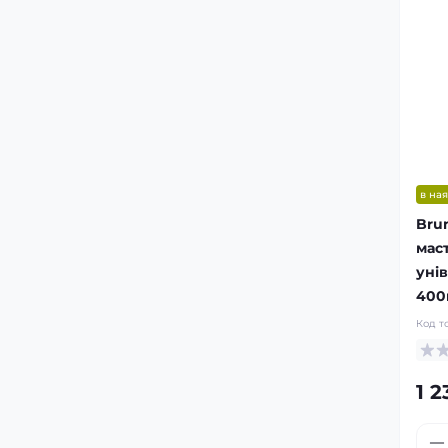
в ная
Bru
мас
уні
400
Код т
1 2