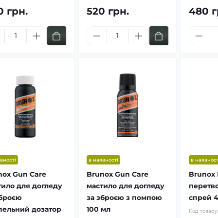
0 грн.
520 грн.
480 г
вності
в наявності
в наявност
nox Gun Care
Brunox Gun Care
Brunox 
тило для догляду
мастило для догляду
перетв
зброєю
за зброєю з помпою
спрей 
пельний дозатор
100 мл
Код товару