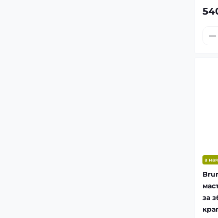
54
в ная
Bru
мас
за 
кра