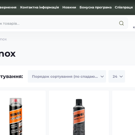
овернення
Контактна інформація
Новини
Бонусна програма
Співпраця
 товарів...
к
unox
nox
тування: