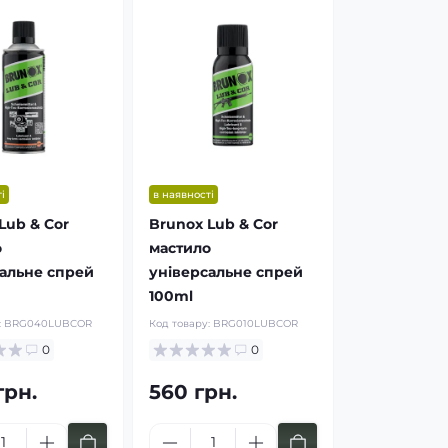
і
в наявності
Lub & Cor
Brunox Lub & Cor
о
мастило
альне спрей
універсальне спрей
100ml
:
BRG040LUBCOR
Код товару:
BRG010LUBCOR
0
0
грн.
560 грн.