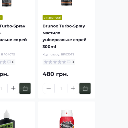
і
в наявності
Turbo-Spray
Brunox Turbo-Spray
о
мастило
альне спрей
універсальне спрей
300ml
:
BR040TS
Код товару:
BR030TS
0
0
рн.
480 грн.