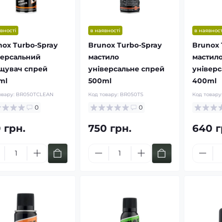
вності
в наявності
в наявност
nox Turbo-Spray
Brunox Turbo-Spray
Brunox 
версальний
мастило
мастил
щувач спрей
універсальне спрей
універс
ml
500ml
400ml
овару:
BR050TCLEAN
Код товару:
BR050TS
Код товару
0
0
 грн.
750 грн.
640 г
коз'ємні
М'які балістичні
мові рюкзаки
бронепакети Militex
G
Купити за ціною від: 780 грн
 за ціною від: 1400 грн