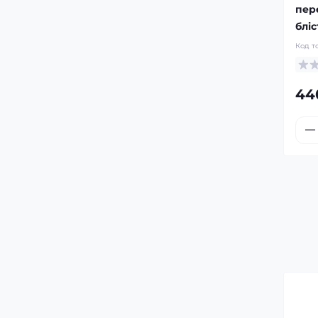
пер
бліс
Код т
44