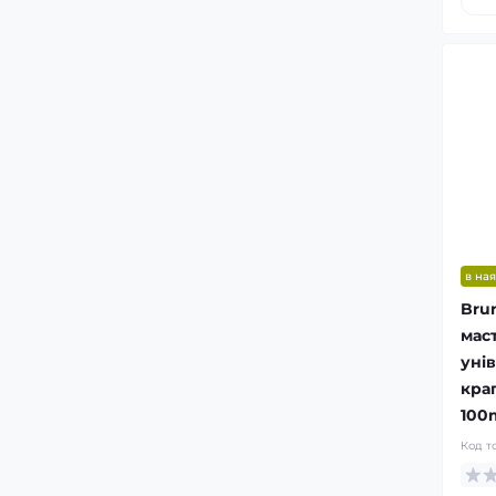
в ная
Bru
мас
уні
кра
100
Код т