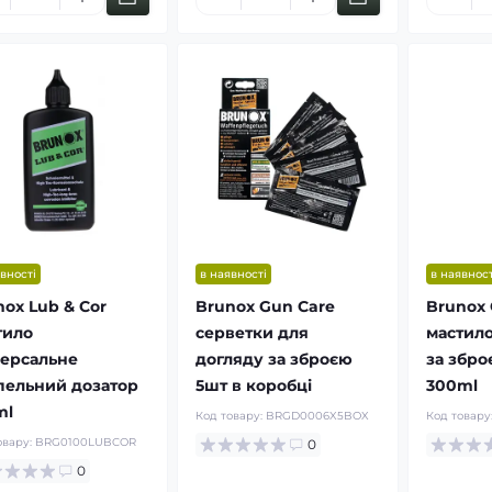
вності
в наявності
в наявност
nox Lub & Cor
Brunox Gun Care
Brunox 
тило
серветки для
мастило
версальне
догляду за зброєю
за збро
пельний дозатор
5шт в коробці
300ml
ml
Код товару:
BRGD0006X5BOX
Код товару
овару:
BRG0100LUBCOR
0
0