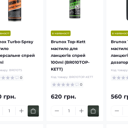
вності
в наявності
в наявност
Купити
Купити
nox Turbo-Spray
Brunox Top-Kett
Brunox 
тило
мастило для
мастило
версальне спрей
ланцюгів спрей
ланцюг
ml
100ml (BR010TOP-
дозатор
KETT)
овару:
BR010TS
Код товару
Код товару:
BR010TOP-KETT
0
0
0 грн.
620 грн.
560 г