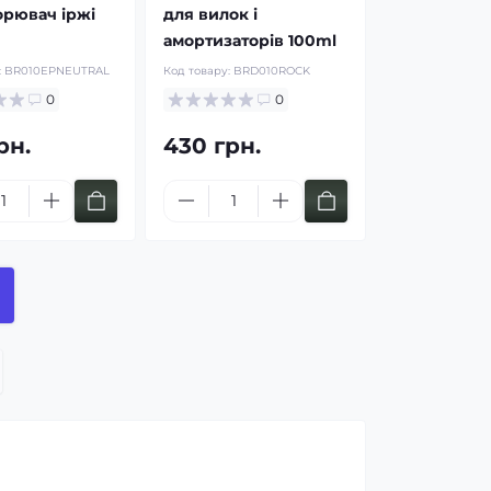
орювач іржі
для вилок і
амортизаторів 100ml
:
BR010EPNEUTRAL
Код товару:
BRD010ROCK
0
0
рн.
430 грн.