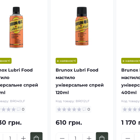
вності
в наявності
в наявност
nox Lubri Food
Brunox Lubri Food
Brunox 
тило
мастило
мастил
версальне спрей
універсальне спрей
універс
ml
120ml
400ml
овару:
BR040LF
Код товару:
BR012LF
Код товару
0
0
30 грн.
610 грн.
1 170 