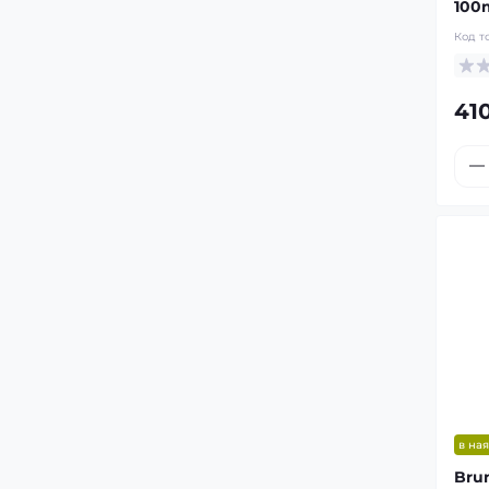
100
Код т
410
в ная
Bru