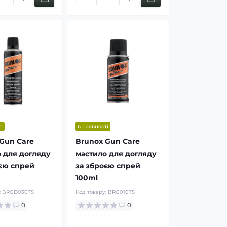
і
в наявності
Gun Care
Brunox Gun Care
 для догляду
мастило для догляду
єю спрей
за зброєю спрей
100ml
:
BRGD030TS
Код товару:
BRG010TS
0
0