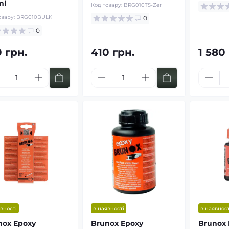
ml
Код товару:
BRG010TS-Zer
овару:
BRG010BULK
0
0
 грн.
410 грн.
1 580
вності
в наявності
в наявност
nox Epoxy
Brunox Epoxy
Brunox 