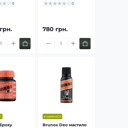
0
0
 грн.
780 грн.
і
в наявності
Epoxy
Brunox Deo мастило