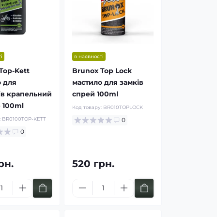
і
в наявності
Top-Kett
Brunox Top Lock
 для
мастило для замків
ів крапельний
спрей 100ml
 100ml
Код товару:
BR010TOPLOCK
:
BR0100TOP-KETT
0
0
рн.
520 грн.