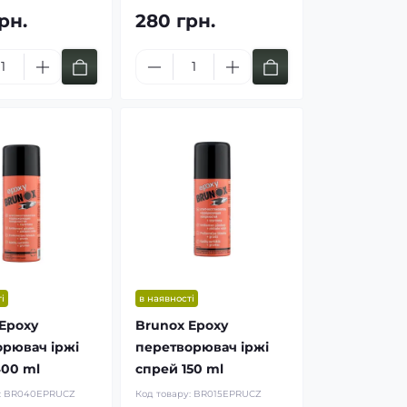
рн.
280 грн.
і
в наявності
Epoxy
Brunox Epoxy
орювач іржі
перетворювач іржі
400 ml
спрей 150 ml
:
BR040EPRUCZ
Код товару:
BR015EPRUCZ