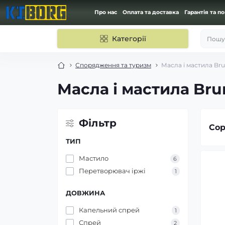
Про нас
Оплата та доставка
Гарантія та п
Категорії
Пошук
Спорядження та туризм
Масла і мастила Br
Масла і мастила Bru
Фільтр
Сор
ТИП
Мастило
6
Перетворювач іржі
1
ДОВЖИНА
Капельний спрей
1
Спрей
2