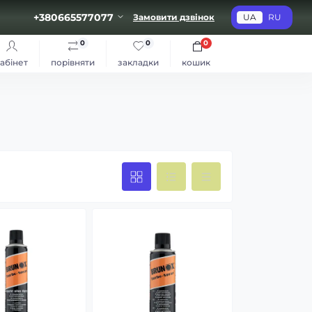
+380665577077
Замовити дзвінок
UA
RU
0
0
0
абінет
порівняти
закладки
кошик