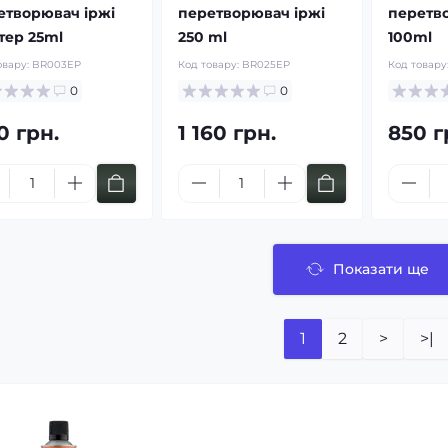
етворювач іржі
перетворювач іржі
перетв
тер 25ml
250 ml
100ml
овару:
BR003EP
Код товару:
BR025EP
Код товару
0
0
0 грн.
1 160 грн.
850 г
Показати ще
1
2
>
>|