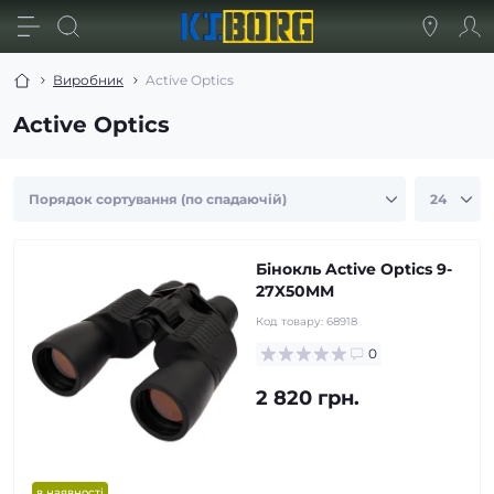
Виробник
Active Optics
Active Optics
Бінокль Active Optics 9-
27X50MM
Код товару:
68918
0
2 820 грн.
в наявності