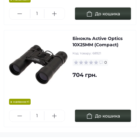
До кошика
Бінокль Active Optics
10X25MM (Compact)
Код товару:
68921
0
704 грн.
в наявності
До кошика