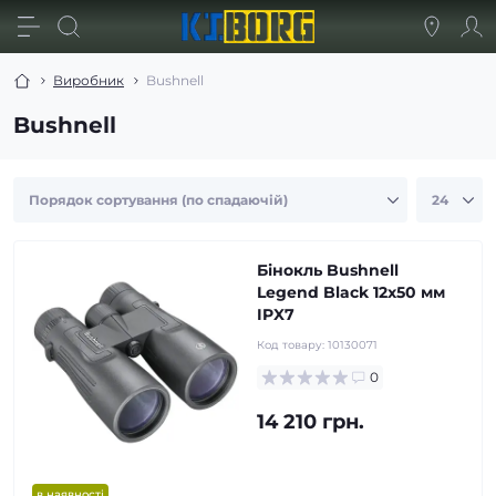
Виробник
Bushnell
Bushnell
Бінокль Bushnell
Legend Black 12x50 мм
IPX7
Код товару:
10130071
0
14 210 грн.
в наявності