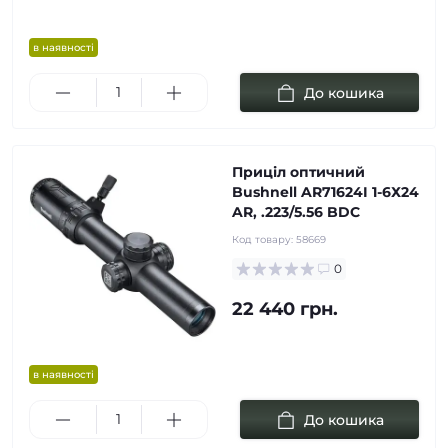
в наявності
До кошика
Приціл оптичний
Bushnell AR71624I 1-6Х24
AR, .223/5.56 BDC
Код товару:
58669
0
22 440 грн.
в наявності
До кошика