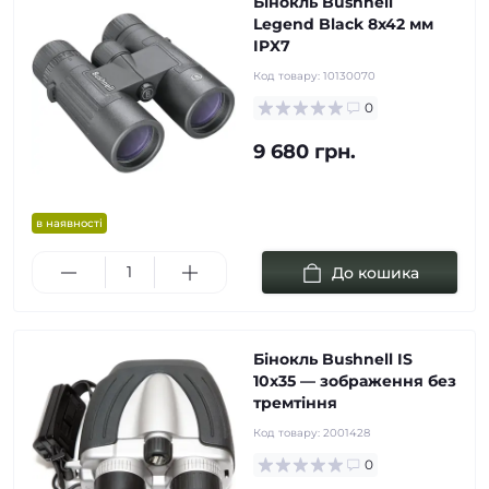
Бінокль Bushnell
Legend Black 8x42 мм
IPX7
Код товару:
10130070
0
9 680 грн.
в наявності
До кошика
Бінокль Bushnell IS
10x35 — зображення без
тремтіння
Код товару:
2001428
0