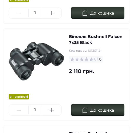
До кошика
Бінокль Bushnell Falcon
7x35 Black
Код товару:
10130112
0
2 110 грн.
в наявності
До кошика