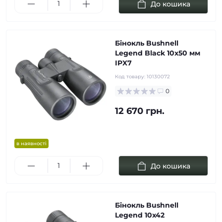
До кошика
Бінокль Bushnell
Legend Black 10x50 мм
IPX7
Код товару:
10130072
0
12 670 грн.
в наявності
До кошика
Бінокль Bushnell
Legend 10x42