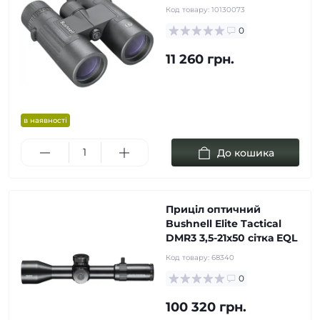
Код товару:
10130073
0
11 260 грн.
в наявності
До кошика
Приціл оптичний
Bushnell Elite Tactical
DMR3 3,5-21x50 сітка EQL
Код товару:
68340
0
100 320 грн.