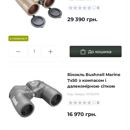
0
29 390 грн.
в наявності
До кошика
Бінокль Bushnell Marine
7x50 з компасом і
далекомірною сіткою
Код товару:
10130074
0
16 970 грн.