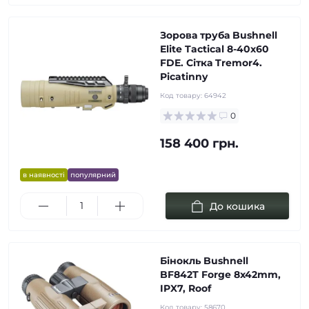
Зорова труба Bushnell
Elite Tactical 8-40х60
FDE. Сітка Tremor4.
Picatinny
Код товару:
64942
0
158 400 грн.
в наявності
популярний
До кошика
Бінокль Bushnell
BF842T Forge 8x42mm,
IPX7, Roof
Код товару:
58670