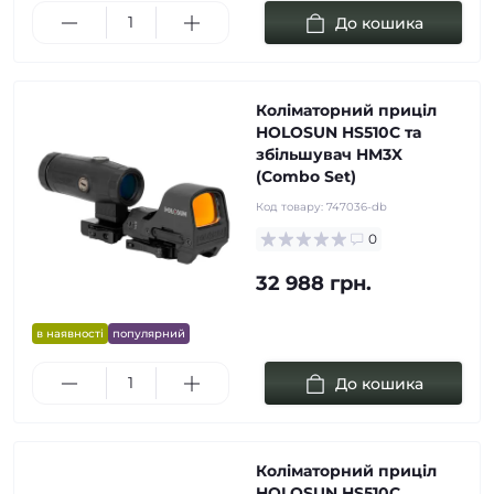
До кошика
Коліматорний приціл
HOLOSUN HS510C та
збільшувач HM3X
(Combo Set)
Код товару:
747036-db
0
32 988 грн.
в наявності
популярний
До кошика
Коліматорний приціл
HOLOSUN HS510C