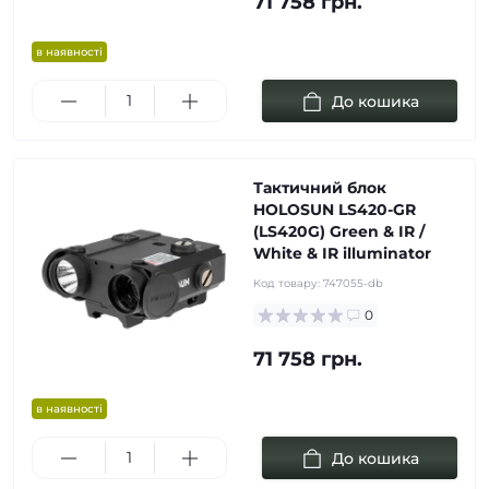
71 758 грн.
в наявності
До кошика
Тактичний блок
HOLOSUN LS420-GR
(LS420G) Green & IR /
White & IR illuminator
Код товару:
747055-db
0
71 758 грн.
в наявності
До кошика