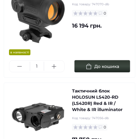
Код товару:
747070-db
0
16 194 грн.
в наявності
До кошика
Тактичний блок
HOLOSUN LS420-RD
(LS420R) Red & IR /
White & IR illuminator
Код товару:
747056-db
0