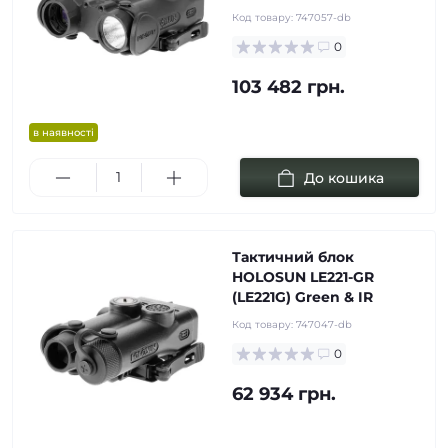
Код товару:
747057-db
0
103 482 грн.
в наявності
До кошика
Тактичний блок
HOLOSUN LE221-GR
(LE221G) Green & IR
Код товару:
747047-db
0
62 934 грн.