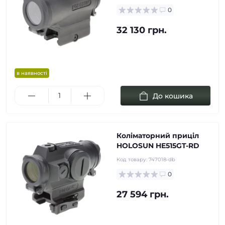
0
32 130 грн.
в наявності
До кошика
Коліматорний приціл
HOLOSUN HE515GT-RD
Код товару:
747018-db
0
27 594 грн.