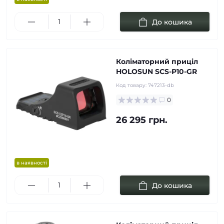
До кошика
Коліматорний приціл
HOLOSUN SCS-P10-GR
Код товару:
747213-db
0
26 295 грн.
в наявності
До кошика