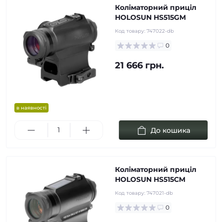
Коліматорний приціл
HOLOSUN HS515GM
Код товару:
747022-db
0
21 666 грн.
в наявності
До кошика
Коліматорний приціл
HOLOSUN HS515CM
Код товару:
747021-db
0