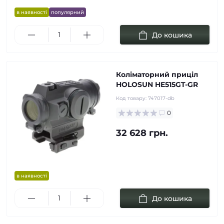
в наявності
популярний
До кошика
Коліматорний приціл
HOLOSUN HE515GT-GR
Код товару:
747017-db
0
32 628 грн.
в наявності
До кошика