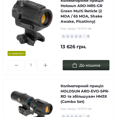
Коліматорний приціл
Holosun ARO-MRS-GR
Green Multi Reticle (2
MOA / 65 MOA, Shake
Awake, Picatinny)
Код товару:
747074-db
0
13 626 грн.
в наявності
До кошика
Коліматорний приціл
HOLOSUN ARO-EVO-SPR-
RD та збільшувач HM3X
(Combo Set)
Код товару:
747073-db
0