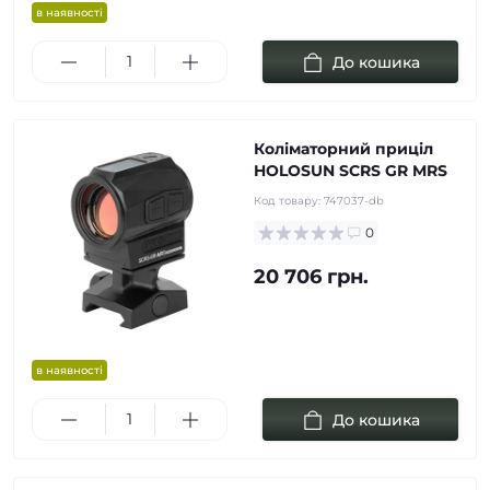
в наявності
До кошика
Коліматорний приціл
HOLOSUN SCRS GR MRS
Код товару:
747037-db
0
20 706 грн.
в наявності
До кошика