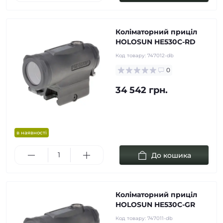
Коліматорний приціл
HOLOSUN HE530C-RD
Код товару:
747012-db
0
34 542 грн.
в наявності
До кошика
Коліматорний приціл
HOLOSUN HE530C-GR
Код товару:
747011-db