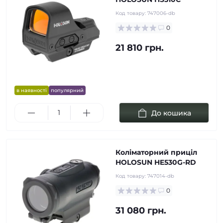
Код товару:
747006-db
0
21 810 грн.
в наявності
популярний
До кошика
Коліматорний приціл
HOLOSUN HE530G-RD
Код товару:
747014-db
0
31 080 грн.