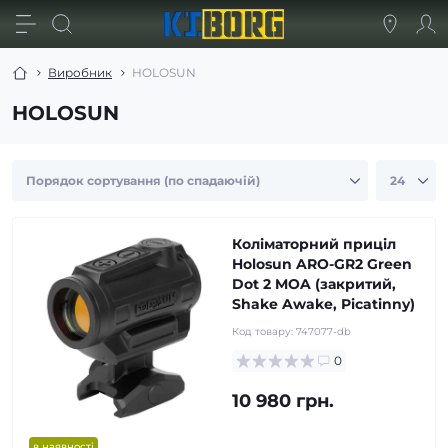
Виробник
HOLOSUN
HOLOSUN
Коліматорний приціл
Holosun ARO-GR2 Green
Dot 2 MOA (закритий,
Shake Awake, Picatinny)
Код товару:
747077-db
0
10 980 грн.
в наявності