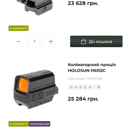
23 628 грн.
в наявності
До кошика
Коліматорний приціл
HOLOSUN HS512C
Код товару:
747010-db
0
25 284 грн.
в наявності
популярний