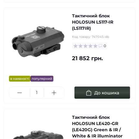
Тактичний блок
HOLOSUN LS117-IR
(LS117IR)
Код товару:
747045-db
0
21 852 грн.
в наявності
популярний
До кошика
Тактичний блок
HOLOSUN LE420-GR
(LE420G) Green & IR /
White & IR illuminator