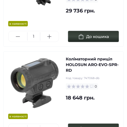
29 736 грн.
в наявності
До кошика
Коліматорний приціл
HOLOSUN ARO-EVO-SPR-
RD
Код товару:
747068-db
0
18 648 грн.
в наявності