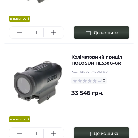
в наявності
До кошика
Коліматорний приціл
HOLOSUN HE530G-GR
Код товару:
747013-db
0
33 546 грн.
в наявності
До кошика