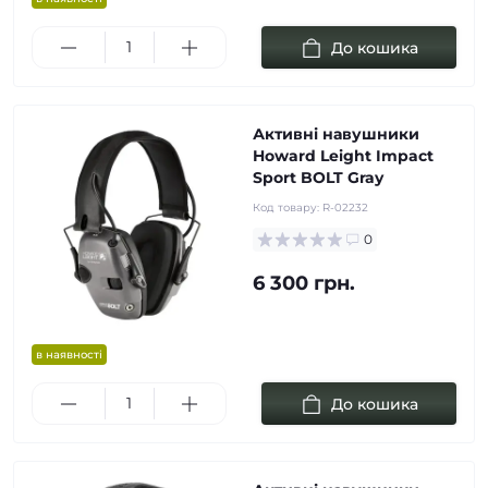
До кошика
Активні навушники
Howard Leight Impact
Sport BOLT Gray
Код товару:
R-02232
0
6 300 грн.
в наявності
До кошика