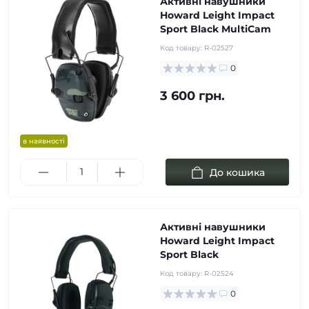
Активні навушники
Howard Leight Impact
Sport Black MultiCam
Код товару:
R-02527
0
3 600 грн.
в наявності
До кошика
Активні навушники
Howard Leight Impact
Sport Black
Код товару:
R-02524
0