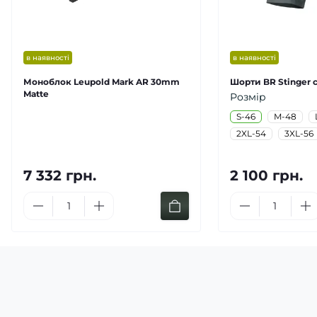
в наявності
в наявності
Моноблок Leupold Mark AR 30mm
Шорти BR Stinger с
Matte
Розмір
S-46
M-48
2XL-54
3XL-56
7 332 грн.
2 100 грн.