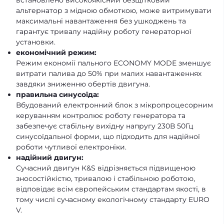
альтернатор з мідною обмоткою, може витримувати
максимальні навантаження без ушкоджень та
гарантує тривалу надійну роботу генераторної
установки.
економічний режим:
Режим економії пального ECONOMY MODE зменшує
витрати палива до 50% при малих навантаженнях
завдяки зниженню обертів двигуна.
правильна синусоїда:
Вбудований електронний блок з мікропроцесорним
керуванням контролює роботу генератора та
забезпечує стабільну вихідну напругу 230В 50Гц
синусоїдальної форми, що підходить для надійної
роботи чутливої електроніки.
надійний двигун:
Сучасний двигун К&S відрізняється підвищеною
зносостійкістю, тривалою і стабільною роботою,
відповідає всім європейським стандартам якості, в
тому числі сучасному екологічному стандарту EURO
V.