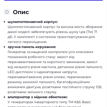
Опис
шумопоглинаючий корпус:
Шумопоглинаючий корпус та висока якість збирання
даної моделі забезпечують рівень шуму Lpa (7м) 71
дБ. У комплекті з системою транспортування для
легкого переміщення.
зручна панель керування:
Генератор оснащений контролем усіх ключових
показників робочого стану: захист від
перенавантаження та короткого замикання, захист
від низького рівня мастила, датчиком рівня пального,
LED дисплеєм з індикаторами напруги,
перенавантаження, рівня оливи, перемикачем
режиму економії пального, багатофункційним
вмикачем двигуна, розетками постійного струму 12В,
розетками змінного струму.
альтернатор з мідною обмоткою:
У генераторах інверторного типу TM K&S Basic
встановлено високоякісний безщітковий