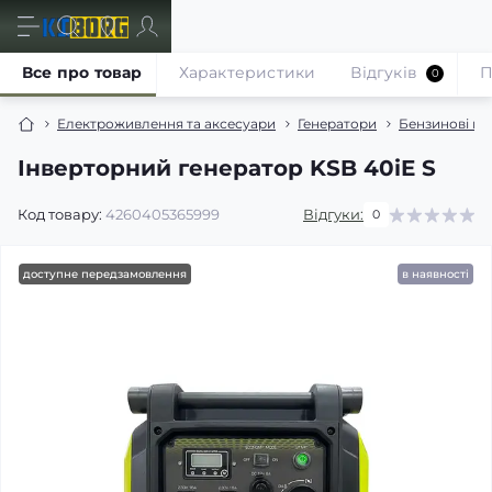
Все про товар
Характеристики
Відгуків
П
0
Електроживлення та аксесуари
Генератори
Бензинові ге
Інверторний генератор KSB 40iE S
Код товару:
4260405365999
Відгуки:
0
доступне передзамовлення
в наявності