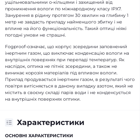
ущільнювальними о-кільцями і захищений від
проникнення вологи по міжнародному класу IPX7.
Занурення в рідину протягом 30 хвилин на глибину 1
метр не завдасть приладу найменшого збитку і не
вплине на його функціональність. Такий оптиці ніякі
погодні умови не страшні.
Fogproof-означає, що корпус зсередини заповнений
інертним газом, що виключає конденсацію вологи на
внутрішніх поверхнях при перепаді температур. Як
наслідок, оптика не пітніє зсередини, а також не
виникає корозія матеріалів під впливом вологи.
Прилад продувається інертним газом, в результаті чого
повітря витісняється в даному випадку азотом, який не
містить в своєму складі парів води і не конденсується
на внутрішніх поверхнях оптики.
Характеристики
ОСНОВНІ ХАРАКТЕРИСТИКИ