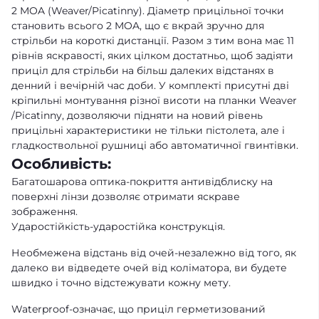
2 MOA (Weaver/Picatinny). Діаметр прицільної точки
становить всього 2 MOA, що є вкрай зручно для
стрільби на короткі дистанції. Разом з тим вона має 11
рівнів яскравості, яких цілком достатньо, щоб задіяти
приціл для стрільби на більш далеких відстанях в
денний і вечірній час доби. У комплекті присутні дві
кріпильні монтування різної висоти на планки Weaver
/Picatinny, дозволяючи підняти на новий рівень
прицільні характеристики не тільки пістолета, але і
гладкоствольної рушниці або автоматичної гвинтівки.
Особливість:
Багатошарова оптика-покриття антивідблиску на
поверхні лінзи дозволяє отримати яскраве
зображення.
Ударостійкість-ударостійка конструкція.
Необмежена відстань від очей-незалежно від того, як
далеко ви відведете очей від коліматора, ви будете
швидко і точно відстежувати кожну мету.
Waterproof-означає, що приціл герметизований