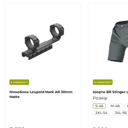
в наявності
в наявності
Моноблок Leupold Mark AR 30mm
Шорти BR Stinger с
Matte
Розмір
S-46
M-48
2XL-54
3XL-56