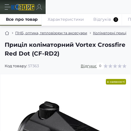
Все про товар
Характеристики
Відгуків
П
0
ПНБ, оптика, тепловізори та аксесуари
Коліматорні приціли
Приціл коліматорний Vortex Crossfire
Red Dot (CF-RD2)
Код товару:
57363
Відгуки:
0
в наявності