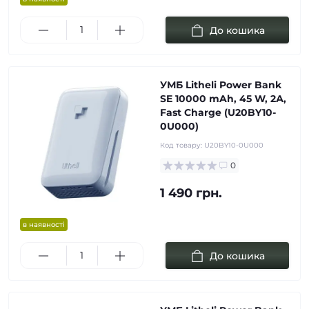
До кошика
УМБ Litheli Power Bank
SE 10000 mAh, 45 W, 2А,
Fast Charge (U20BY10-
0U000)
Код товару:
U20BY10-0U000
0
1 490 грн.
в наявності
До кошика