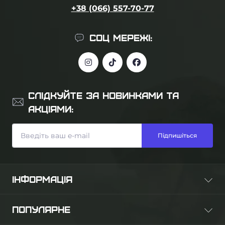
+38 (066) 557-70-77
СОЦ МЕРЕЖІ:
СЛІДКУЙТЕ ЗА НОВИНКАМИ ТА
АКЦІЯМИ:
Підпишіться
ІНФОРМАЦІЯ
Про нас
ПОПУЛЯРНЕ
Оплата та доставка
Гарантія та повернення