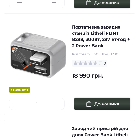
До кошика
Портативна зарядна
станція Litheli FLINT
В288, 300Вт, 287 Вт·год +
2 Power Bank
Код товару:
U20EH15-0U200
0
18 990 грн.
в наявності
До кошика
Зарядний пристрій для
двох Power Bank Litheli