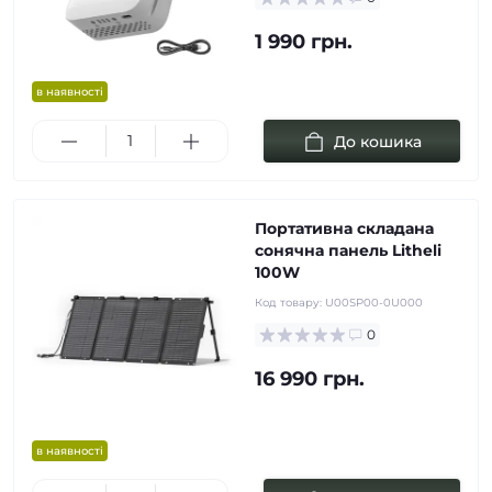
1 990 грн.
в наявності
До кошика
Портативна складана
сонячна панель Litheli
100W
Код товару:
U00SP00-0U000
0
16 990 грн.
в наявності