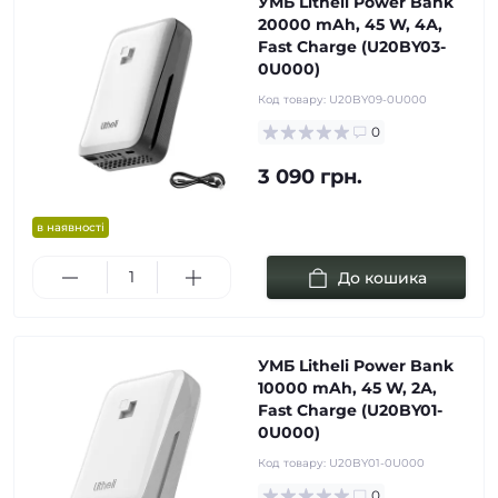
УМБ Litheli Power Bank
20000 mAh, 45 W, 4А,
Fast Charge (U20BY03-
0U000)
Код товару:
U20BY09-0U000
0
3 090 грн.
в наявності
До кошика
УМБ Litheli Power Bank
10000 mAh, 45 W, 2А,
Fast Charge (U20BY01-
0U000)
Код товару:
U20BY01-0U000
0