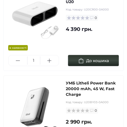
U20
Код товару:
U20CR00-0A000
0
4 390 грн.
в наявності
До кошика
УМБ Litheli Power Bank
20000 mAh, 45 W, Fast
Charge
Код товару:
U20BY03-0A000
0
2 990 грн.