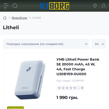
Виробник
Litheli
Litheli
УМБ Litheli Power Bank
SE 20000 mAh, 45 W,
4А, Fast Charge
U20BY09-0U000
Код товару:
U20BY09
0
1 990 грн.
в наявності