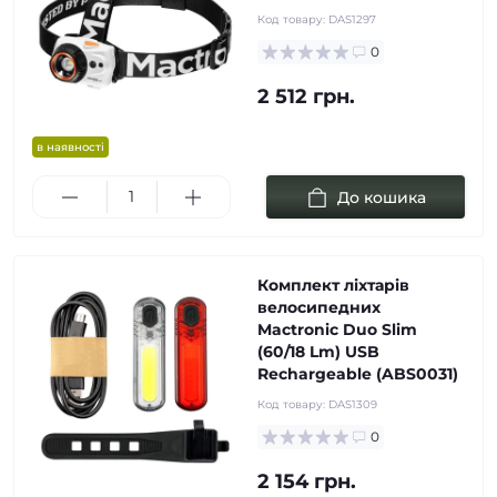
Код товару:
DAS1297
0
2 512 грн.
в наявності
До кошика
Комплект ліхтарів
велосипедних
Mactronic Duo Slim
(60/18 Lm) USB
Rechargeable (ABS0031)
Код товару:
DAS1309
0
2 154 грн.