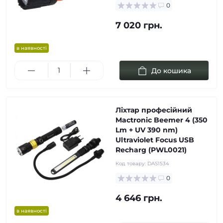
0
7 020 грн.
в наявності
До кошика
Ліхтар професійний
Mactronic Beemer 4 (350
Lm + UV 390 nm)
Ultraviolet Focus USB
Recharg (PWL0021)
Код товару:
DAS1534
0
4 646 грн.
в наявності