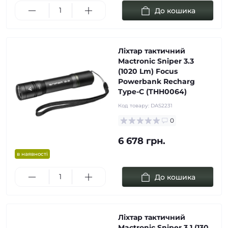
До кошика
Ліхтар тактичний
Mactronic Sniper 3.3
(1020 Lm) Focus
Powerbank Recharg
Type-C (THH0064)
Код товару:
DAS2231
0
6 678 грн.
в наявності
До кошика
Ліхтар тактичний
Mactronic Sniper 3.1 (130