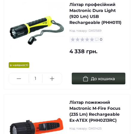
Ліхтар професійний
Mactronic Dura Light
(920 Lm) USB
Rechargeable (PHH0111)
Код товару:
DAS1569
0
4 338 грн.
в наявності
До кошика
Ліхтар пожежний
Mactronic M-Fire Focus
(235 Lm) Rechargeable
Ex-ATEX (PHH0213RC)
Код товару:
DAS1425