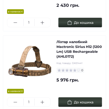
2 430 грн.
в наявності
До кошика
Ліхтар налобний
Mactronic Sirius H12 (1200
Lm) USB Rechargeable
(AHL0172)
Код товару:
DAS1441
0
5 976 грн.
в наявності
До кошика