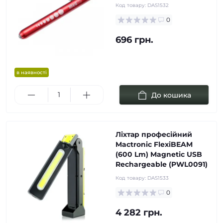
Код товару:
DAS1532
0
696 грн.
в наявності
До кошика
Ліхтар професійний
Mactronic FlexiBEAM
(600 Lm) Magnetic USB
Rechargeable (PWL0091)
Код товару:
DAS1533
0
4 282 грн.