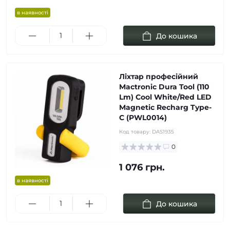
в наявності
До кошика
Ліхтар професійний
Mactronic Dura Tool (110
Lm) Cool White/Red LED
Magnetic Recharg Type-
C (PWL0014)
Код товару:
DAS1935
0
1 076 грн.
в наявності
До кошика