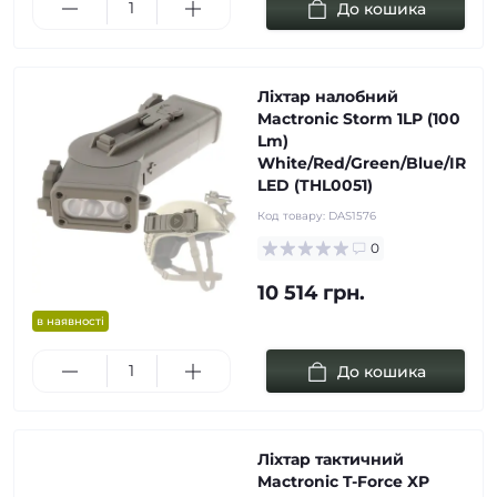
До кошика
Ліхтар налобний
Mactronic Storm 1LP (100
Lm)
White/Red/Green/Blue/IR
LED (THL0051)
Код товару:
DAS1576
0
10 514 грн.
в наявності
До кошика
Ліхтар тактичний
Mactronic T-Force XP