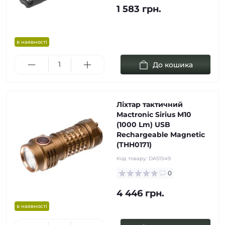
1 583 грн.
в наявності
До кошика
Ліхтар тактичний
Mactronic Sirius M10
(1000 Lm) USB
Rechargeable Magnetic
(THH0171)
Код товару:
DAS1549
0
4 446 грн.
в наявності