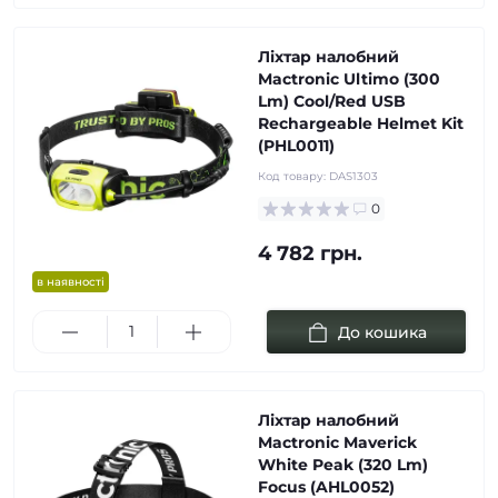
Ліхтар налобний
Mactronic Ultimo (300
Lm) Cool/Red USB
Rechargeable Helmet Kit
(PHL0011)
Код товару:
DAS1303
0
4 782 грн.
в наявності
До кошика
Ліхтар налобний
Mactronic Maverick
White Peak (320 Lm)
Focus (AHL0052)