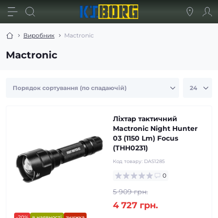
Виробник
Mactronic
Mactronic
Ліхтар тактичний
Mactronic Night Hunter
03 (1150 Lm) Focus
(THH0231)
Код товару:
DAS1285
0
5 909 грн.
4 727 грн.
-20%
в наявності
знижка