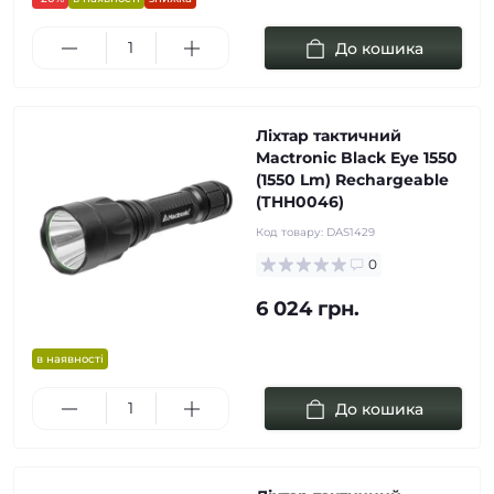
До кошика
Ліхтар тактичний
Mactronic Black Eye 1550
(1550 Lm) Rechargeable
(THH0046)
Код товару:
DAS1429
0
6 024 грн.
в наявності
До кошика