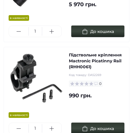
5 970 грн.
в наявності
До кошика
Підствольне кріплення
Mactronic Picatinny Rail
(RHH0061)
Код товару:
DAS2269
0
990 грн.
в наявності
До кошика