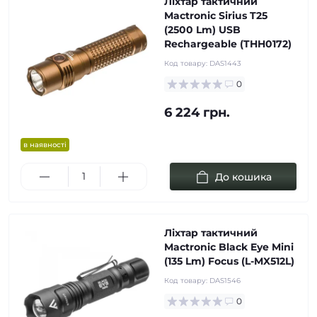
Ліхтар тактичний
Mactronic Sirius T25
(2500 Lm) USB
Rechargeable (THH0172)
Код товару:
DAS1443
0
6 224 грн.
в наявності
До кошика
Ліхтар тактичний
Mactronic Black Eye Mini
(135 Lm) Focus (L-MX512L)
Код товару:
DAS1546
0