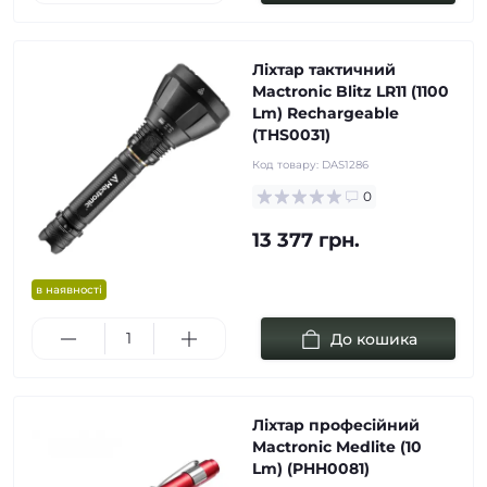
Ліхтар тактичний
Mactronic Blitz LR11 (1100
Lm) Rechargeable
(THS0031)
Код товару:
DAS1286
0
13 377 грн.
в наявності
До кошика
Ліхтар професійний
Mactronic Medlite (10
Lm) (PHH0081)