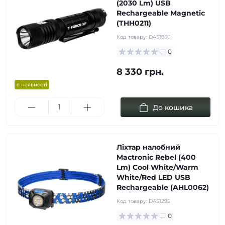
(2030 Lm) USB
Rechargeable Magnetic
(THH0211)
Код товару:
DAS1850
0
8 330 грн.
в наявності
До кошика
Ліхтар налобний
Mactronic Rebel (400
Lm) Cool White/Warm
White/Red LED USB
Rechargeable (AHL0062)
Код товару:
DAS1295
0