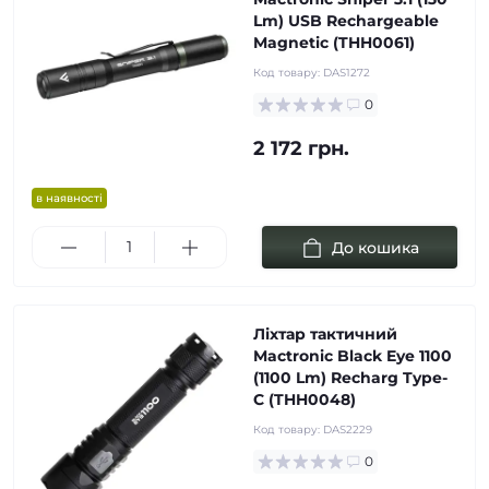
Lm) USB Rechargeable
Magnetic (THH0061)
Код товару:
DAS1272
0
2 172 грн.
в наявності
До кошика
Ліхтар тактичний
Mactronic Black Eye 1100
(1100 Lm) Recharg Type-
C (THH0048)
Код товару:
DAS2229
0