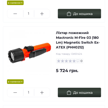
в наявності
До кошика
Ліхтар пожежний
Mactronic M-Fire 03 (180
Lm) Magnetic Switch Ex-
ATEX (PHH0212)
Код товару:
DAS1424
0
5 724 грн.
в наявності
До кошика