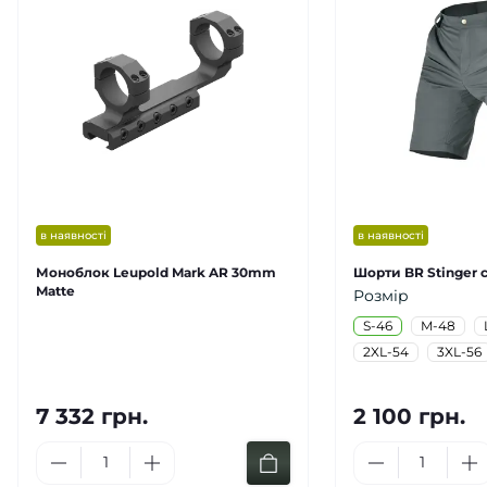
в наявності
в наявності
Моноблок Leupold Mark AR 30mm
Шорти BR Stinger с
Matte
Розмір
S-46
M-48
2XL-54
3XL-56
7 332 грн.
2 100 грн.