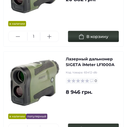
в наличии
В корзину
Лазерный дальномер
SIGETA iMeter LF1000A
Код товара:
65412-db
0
8 946 грн.
в наличии
популярный