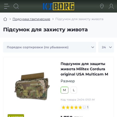
Подсумки тактические
Підсумок для захисту живота
Підсумок для захисту живота
Подсумок для защиты
живота Militex Cordura
original USA Multicam M
Размер
М
L
Код товара:
2404-0101-M
1
в наличии