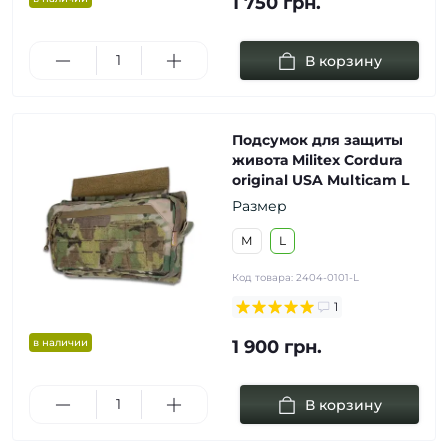
1 750 грн.
В корзину
Подсумок для защиты
живота Militex Cordura
original USA Multicam L
Размер
М
L
Код товара:
2404-0101-L
1
в наличии
1 900 грн.
В корзину