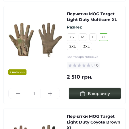
Перчатки MOG Target
Light Duty Multicam XL
Размер
XS
M
L
XL
2XL
3XL
Код товара:
9010039
0
в наличии
2 510 грн.
В корзину
Перчатки MOG Target
Light Duty Coyote Brown
XL