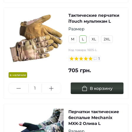
Тактические перчатки
iTouch мультикам L
Размер
M
L
XL
2XL
Код товара:
1605-L
1
705 грн.
в наличии
В корзину
Перчатки тактические
беспалые Mechanix
MXK-2 Олива L
Размер