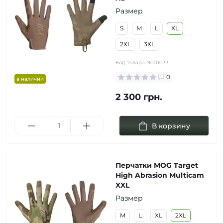
Размер
S
M
L
XL
2XL
3XL
Код товара:
9010033
0
в наличии
2 300 грн.
В корзину
Перчатки MOG Target
High Abrasion Multicam
XXL
Размер
M
L
XL
2XL