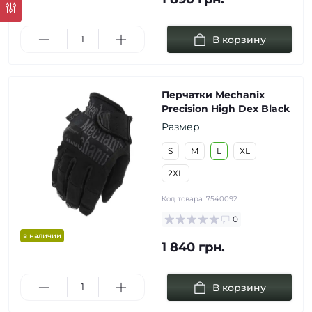
В корзину
Перчатки Mechanix
Precision High Dex Black
Размер
S
M
L
XL
2XL
Код товара:
7540092
0
в наличии
1 840 грн.
В корзину