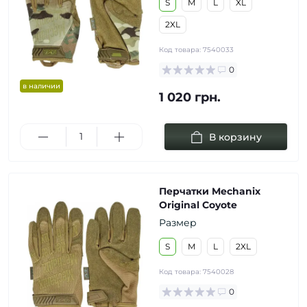
S
M
L
XL
2XL
Код товара:
7540033
0
в наличии
1 020 грн.
В корзину
Перчатки Mechanix
Original Coyote
Размер
S
M
L
2XL
Код товара:
7540028
0