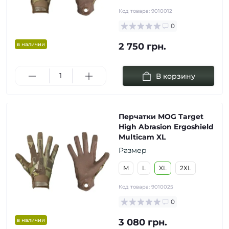
Код товара:
9010012
0
в наличии
2 750 грн.
В корзину
Перчатки MOG Target
High Abrasion Ergoshield
Multicam XL
Размер
M
L
XL
2XL
Код товара:
9010025
0
в наличии
3 080 грн.