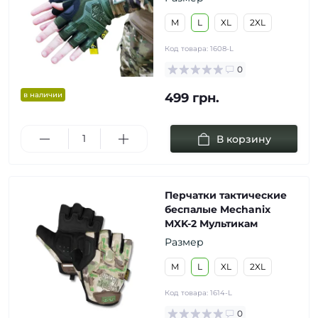
M
L
XL
2XL
Код товара:
1608-L
0
в наличии
499 грн.
В корзину
Перчатки тактические
беспалые Mechanix
MXK-2 Мультикам
Размер
M
L
XL
2XL
Код товара:
1614-L
0