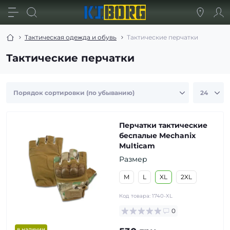
Тактическая одежда и обувь
Тактические перчатки
Тактические перчатки
Перчатки тактические
беспалые Mechanix
Multicam
Размер
M
L
XL
2XL
Код товара:
1740-XL
0
в наличии