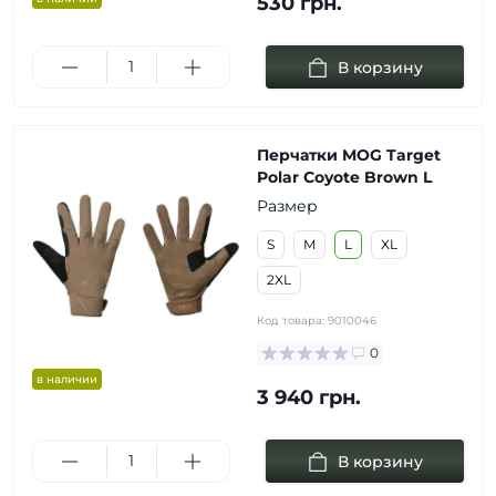
530 грн.
В корзину
Перчатки MOG Target
Polar Coyote Brown L
Размер
S
M
L
XL
2XL
Код товара:
9010046
0
в наличии
3 940 грн.
В корзину