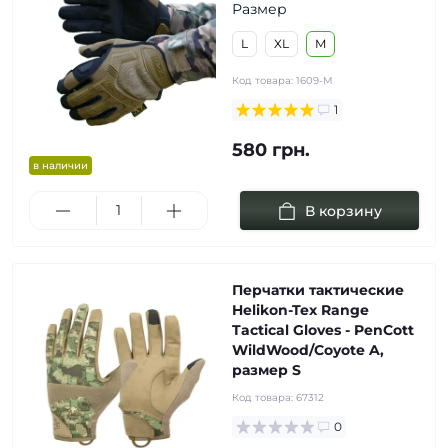
Размер
L
XL
M
Код товара:
1609-M
1
580 грн.
в наличии
В корзину
Перчатки тактические
Helikon-Tex Range
Tactical Gloves - PenCott
WildWood/Coyote A,
размер S
Код товара:
67312
0