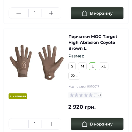
В корзину
Перчатки MOG Target
High Abrasion Coyote
Brown L
Размер
S
M
L
XL
2XL
Код товара:
9010017
0
в наличии
2 920 грн.
В корзину