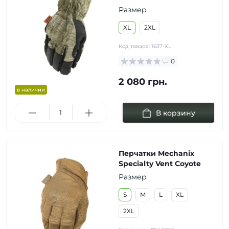
Размер
XL
2XL
Код товара:
1637-XL
0
2 080 грн.
в наличии
В корзину
Перчатки Mechanix
Specialty Vent Coyote
Размер
S
M
L
XL
2XL