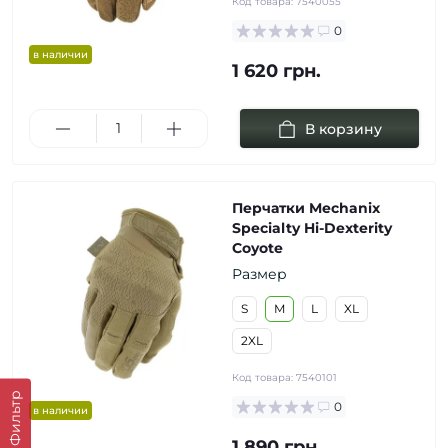
Код товара:
7540055
0
в наличии
1 620 грн.
В корзину
Перчатки Mechanix
Specialty Hi-Dexterity
Coyote
Размер
S
M
L
XL
2XL
Код товара:
7540101
Фильтр
0
в наличии
1 890 грн.