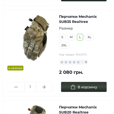
Перчатки Mechanix
SUB35 Realtree
Размер
S
M
L
XL
2XL
Код товара:
7540072
0
в наличии
2 080 грн.
В корзину
Перчатки Mechanix
SUB20 Realtree