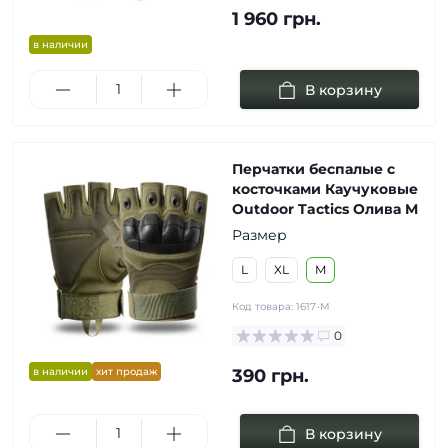
1 960 грн.
в наличии
В корзину
Перчатки беспалые с
косточками Каучуковые
Outdoor Tactics Олива M
Размер
L
XL
M
Код товара:
1617-M
0
в наличии
хит продаж
390 грн.
В корзину