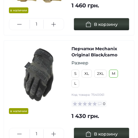
1 460 грн.
в наличии
В корзину
Перчатки Mechanix
Original Black/camo
Размер
S
XL
2XL
M
L
Код товара:
7540061
0
в наличии
1 430 грн.
В корзину