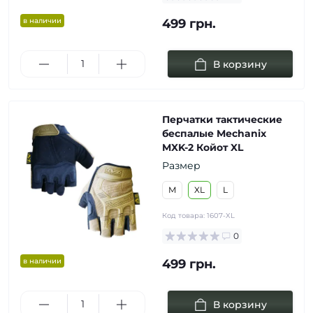
в наличии
499 грн.
В корзину
Перчатки тактические
беспалые Mechanix
MXK-2 Койот XL
Размер
M
XL
L
Код товара:
1607-XL
0
в наличии
499 грн.
В корзину