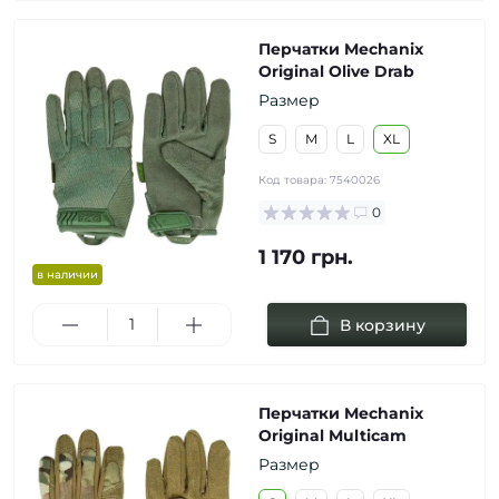
Перчатки Mechanix
Original Olive Drab
Размер
S
M
L
XL
Код товара:
7540026
0
1 170 грн.
в наличии
В корзину
Перчатки Mechanix
Original Multicam
Размер