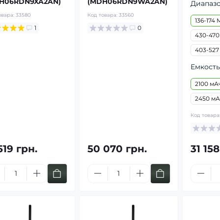
H06RDN9XA2AN)
(MDH06RDN9WA2AN)
Диапазо
овара:
33580
Код товара:
33560
136-174
1
0
430-470
403-527
Емкость
2100 мА
2450 мА
Код товара
519 грн.
50 070 грн.
31 158