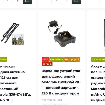
личии
-32%
в наличии
хит продаж
в наличии
скидка
тическая
Аккуму
Зарядное устройство
адная антенна
повыш
для радиостанций
125 см для
емкости
Motorola DP/XPR/APX
тативных
радиос
— сетевой зарядник
иостанций
Motorol
220 В с индикатором
rola (136–174 МГц,
mAh с U
 4.5 dBi)
индика
Код товара:
1382