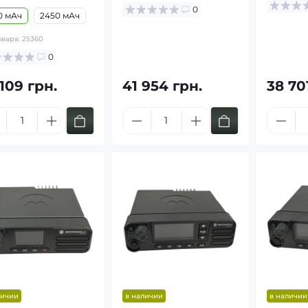
0
0 мАч
2450 мАч
овара:
25360
0
109 грн.
41 954 грн.
38 70
Купить
Купить
личии
в наличии
в наличии