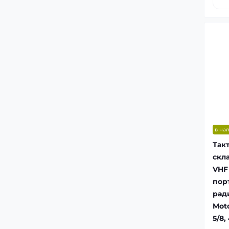
в на
Так
скл
VHF 
пор
рад
Moto
5/8,