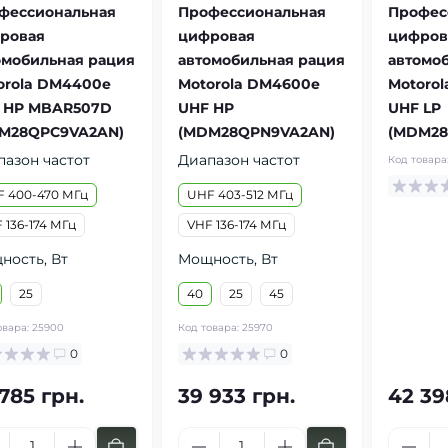
фессиональная
Профессиональная
Профес
ровая
цифровая
цифров
омобильная рация
автомобильная рация
автомо
orola DM4400e
Motorola DM4600e
Motorol
 HP MBAR507D
UHF HP
UHF LP
M28QPC9VA2AN)
(MDM28QPN9VA2AN)
(MDM28
пазон частот
Диапазон частот
Код товара
 400-470 МГц
UHF 403-512 МГц
 136-174 МГц
VHF 136-174 МГц
ность, Вт
Мощность, Вт
25
40
25
45
овара:
25900
Код товара:
25970
0
0
785 грн.
39 933 грн.
42 39