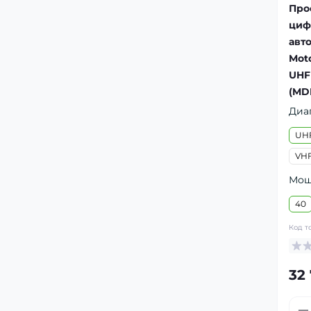
Про
циф
авт
Mot
UHF
(MD
Диа
UHF
VHF
Мощ
40
Код т
32 