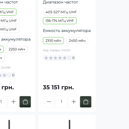
н частот
Диапазон частот
 МГц VHF
403-527 МГц UHF
 МГц UHF
136-174 МГц VHF
 МГц UHF
Емкость аккумулятора
 аккумулятора
2100 мАч
2450 мАч
ч
2250 мАч
Код товара:
24520
ч
0
:
24490
0
 грн.
35 151 грн.