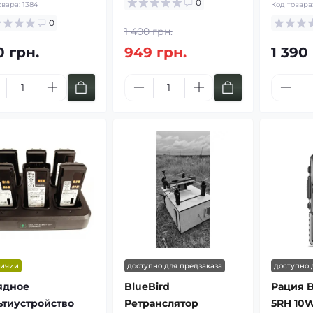
0
овара:
1384
Код товара
0
1 400 грн.
0 грн.
949 грн.
1 390
личии
доступно для предзаказа
доступно 
ядное
BlueBird
Рация B
ьтиустройство
Ретранслятор
5RH 10W