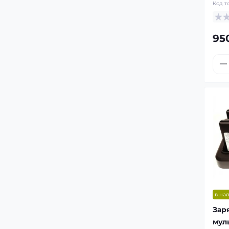
Код т
95
в на
Зар
мул