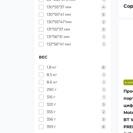
Сор
130*55*37 мм
4
130*55*41 мм
9
130*55*41*мм
2
131*55*37 мм
3
131*56*31 мм
1
132*56*41 мм
1
ВЕС
1,8 кг
8
8.5 кг
1
8.6 кг
1
в на
290 г
1
Про
316 г
1
пор
320 г
3
циф
355 г
Mot
2
356 г
BT 
5
PRE
393 г
8