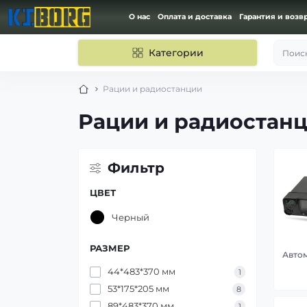
О нас
Оплата и доставка
Гарантия и возв
Категории
Поиск
Рации и радиостанции
Рации и радиостан
Фильтр
ЦВЕТ
Черный
РАЗМЕР
Авто
44*483*370 мм
1
53*175*205 мм
8
89*483*370 мм
1