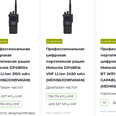
личии
в наличии
в наличии
фессиональная
Профессиональная
Профес
ровая
цифровая
портат
тативная рация
портативная рация
цифров
orola DP4800e
Motorola DP4801e
Motorol
Li-Ion 2100 мАч
VHF Li-Ion 2450 мАч
BT WiFI
H56JDN9VA1AN)
(MDH56JDN9VA1AN)
CAPABL
росъемные
Мягкие
(MDH0
мовые рюкзаки
баллистические
пазон частот
Диапазон частот
G
бронепакеты Militex
Наличи
-527 МГц UHF
136-174 МГц VHF
ь по цене от: 1400 грн
Купить по цене от: 780 грн
Ні
Д
-174 МГц VHF
403-527 МГц UHF
Код товара
ость аккумулятора
Код товара:
25390