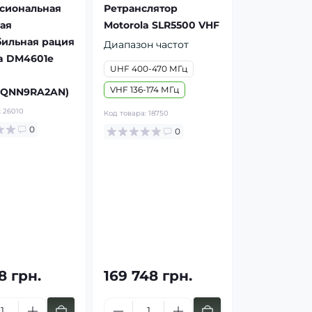
сиональная
Ретранслятор
ая
Motorola SLR5500 VHF
бильная рация
Диапазон частот
a DM4601e
UHF 400-470 МГц
VHF 136-174 МГц
QNN9RA2AN)
:
26010
Код товара:
18750
0
0
8 грн.
169 748 грн.