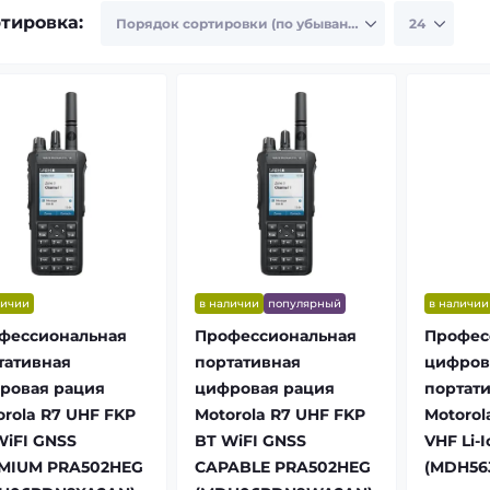
тировка:
личии
в наличии
популярный
в наличии
фессиональная
Профессиональная
Профес
тативная
портативная
цифров
ровая рация
цифровая рация
портат
orola R7 UHF FKP
Motorola R7 UHF FKP
Motoro
WiFI GNSS
BT WiFI GNSS
VHF Li-
MIUM PRA502HEG
CAPABLE PRA502HEG
(MDH56