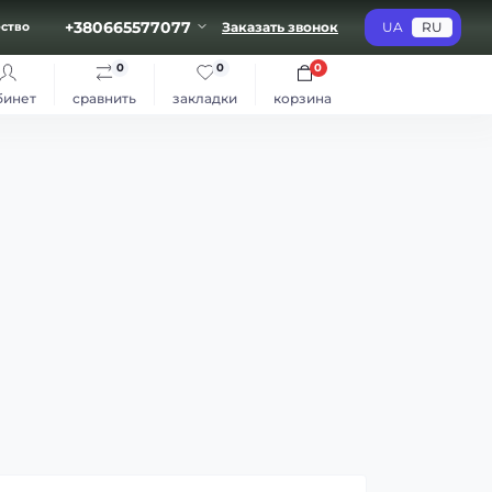
+380665577077
Заказать звонок
UA
RU
ство
0
0
0
бинет
сравнить
закладки
корзина