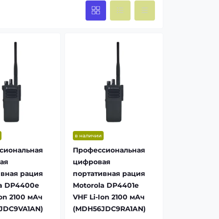
в наличии
сиональная
Профессиональная
ая
цифровая
ивная рация
портативная рация
la DP4400e
Motorola DP4401e
Ion 2100 мАч
VHF Li-Ion 2100 мАч
JDC9VA1AN)
(MDH56JDC9RA1AN)