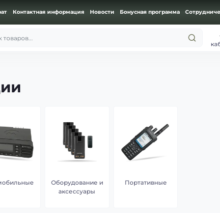
рат
Контактная информация
Новости
Бонусная программа
Сотрудниче
 товаров...
ка
ции
мобильные
Оборудование и
Портативные
аксессуары