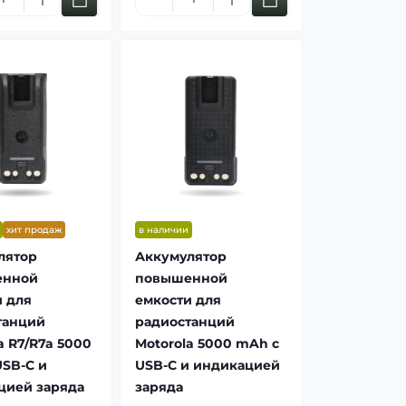
хит продаж
в наличии
лятор
Аккумулятор
енной
повышенной
 для
емкости для
танций
радиостанций
a R7/R7a 5000
Motorola 5000 mAh с
SB-C и
USB-C и индикацией
цией заряда
заряда