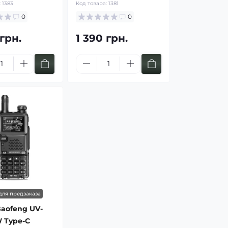
:
1383
Код товара:
1381
0
0
 грн.
1 390 грн.
для предзаказа
aofeng UV-
 Type-C