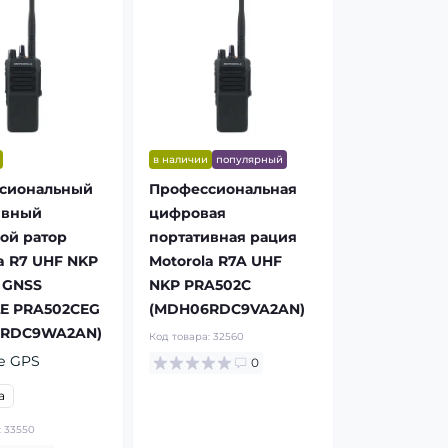
в наличии
популярный
сиональный
Профессиональная
ивный
цифровая
ой ратор
портативная рация
a R7 UHF NKP
Motorola R7A UHF
 GNSS
NKP PRA502C
E PRA502CEG
(MDH06RDC9VA2AN)
6RDC9WA2AN)
Код товара:
32560
е GPS
0
а
:
33550