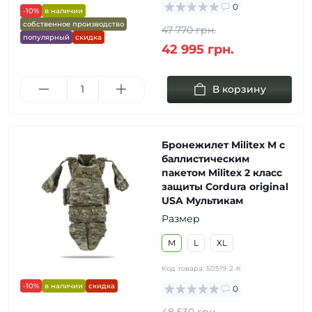
0
-10%
в наличии
собственное производство
47 770 грн.
популярный
скидка
42 995 грн.
В корзину
Бронежилет Militex M с
баллистическим
пакетом Militex 2 класс
защиты Cordura original
USA Мультикам
Размер
M
L
XL
Код товара:
50519-2-К
-10%
в наличии
скидка
0
48 530 грн.