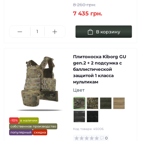
8 260 грн.
7 435 грн.
В корзину
Плитоноска Kiborg GU
gen.2 + 2 подсумка с
баллистической
защитой 1 класса
мультикам
Цвет
-10%
в наличии
собственное производство
Код товара:
45006
популярный
скидка
0