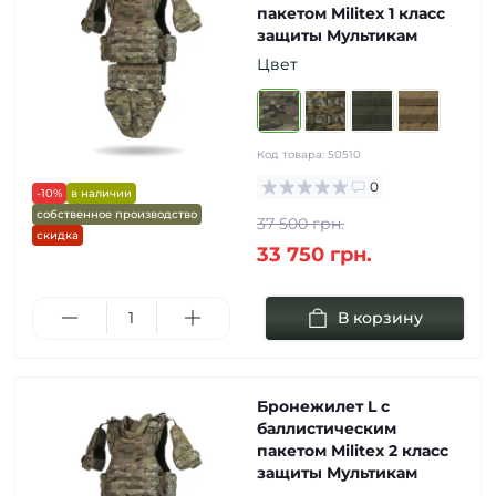
пакетом Militex 1 класс
защиты Мультикам
Цвет
Код товара:
50510
0
-10%
в наличии
собственное производство
37 500 грн.
скидка
33 750 грн.
В корзину
Бронежилет L с
баллистическим
пакетом Militex 2 класс
защиты Мультикам