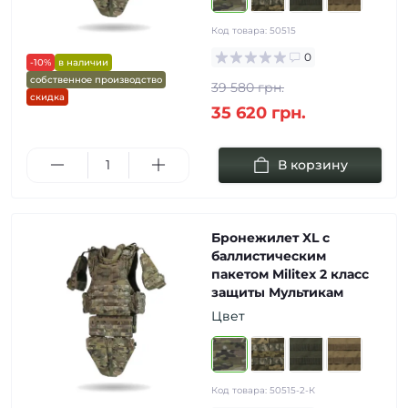
Код товара:
50515
0
-10%
в наличии
собственное производство
39 580 грн.
скидка
35 620 грн.
В корзину
Бронежилет XL с
баллистическим
пакетом Militex 2 класс
защиты Мультикам
Цвет
Код товара:
50515-2-К