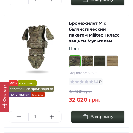
Бронежилет M с
баллистическим
пакетом Militex 1 класс
защиты Мультикам
Цвет
Код товара:
50505
0
-10%
в наличии
Фильтр
собственное производство
35 580 грн.
популярный
скидка
32 020 грн.
В корзину