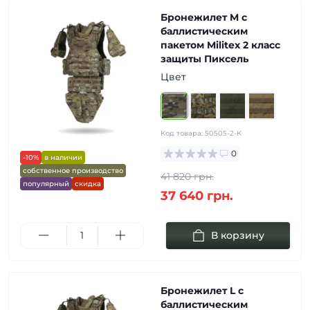
Бронежилет M с
баллистическим
пакетом Militex 2 класс
защиты Пиксель
Цвет
Код товара:
50505-2-К
0
-10%
в наличии
собственное производство
41 820 грн.
популярный
скидка
37 640 грн.
В корзину
Бронежилет L с
баллистическим