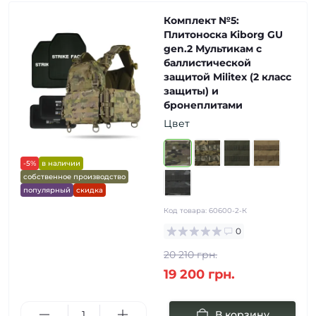
Комплект №5:
Плитоноска Kiborg GU
gen.2 Мультикам с
баллистической
защитой Militex (2 класс
защиты) и
бронеплитами
Цвет
-5%
в наличии
собственное производство
популярный
скидка
Код товара:
60600-2-К
0
20 210 грн.
19 200 грн.
В корзину