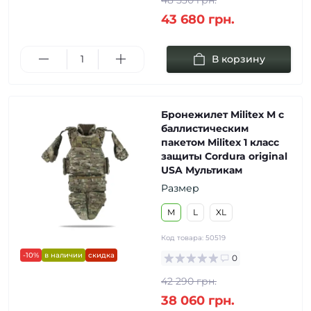
43 680 грн.
В корзину
Бронежилет Militex M с
баллистическим
пакетом Militex 1 класс
защиты Cordura original
USA Мультикам
Размер
M
L
XL
Код товара:
50519
-10%
в наличии
скидка
0
42 290 грн.
38 060 грн.