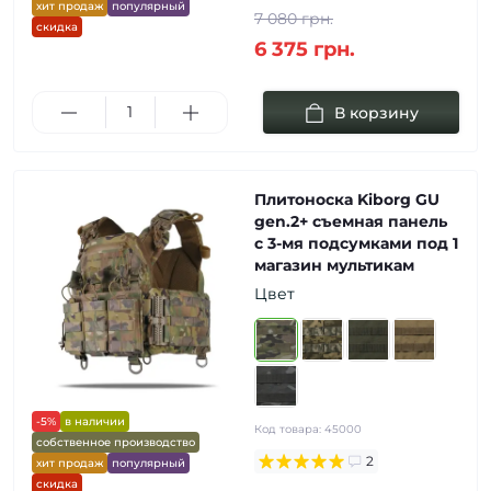
хит продаж
популярный
7 080 грн.
скидка
6 375 грн.
В корзину
Плитоноска Kiborg GU
gen.2+ съемная панель
с 3-мя подсумками под 1
магазин мультикам
Цвет
-5%
в наличии
Код товара:
45000
собственное производство
2
хит продаж
популярный
скидка