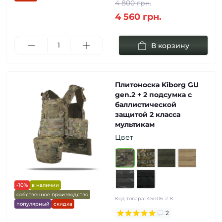
4 800 грн.
4 560 грн.
В корзину
Плитоноска Kiborg GU
gen.2 + 2 подсумка с
баллистической
защитой 2 класса
мультикам
Цвет
-10%
в наличии
собственное производство
Код товара:
45006-2-К
популярный
скидка
2