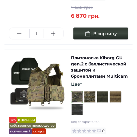
7 630 грн.
6 870 грн.
В корзину
Плитоноска Kiborg GU
gen.2 с баллистической
защитой и
бронеплитами Multicam
Цвет
-5%
в наличии
Код товара:
60600
собственное производство
0
популярный
скидка