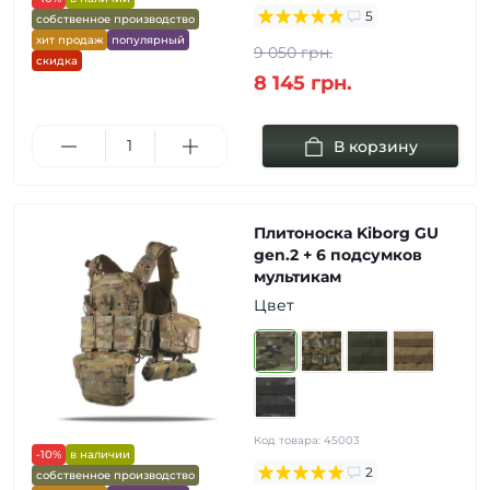
5
собственное производство
хит продаж
популярный
9 050 грн.
скидка
8 145 грн.
В корзину
Плитоноска Kiborg GU
gen.2 + 6 подсумков
мультикам
Цвет
Код товара:
45003
-10%
в наличии
2
собственное производство