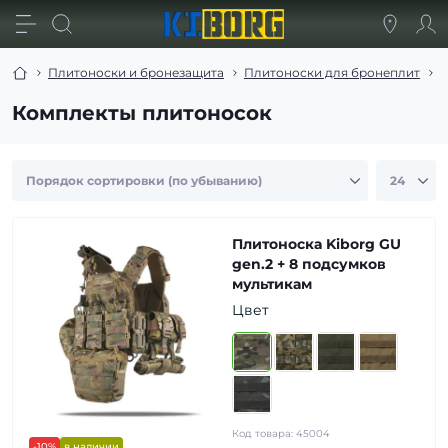
Плитоноски и бронезащита
Плитоноски для бронеплит
К
Комплекты плитоносок
Плитоноска Kiborg GU
gen.2 + 8 подсумков
мультикам
Цвет
Код товара:
45004
-10%
в наличии