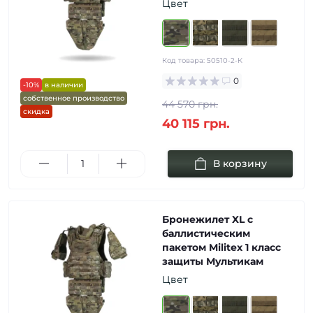
Цвет
Код товара:
50510-2-К
0
-10%
в наличии
собственное производство
44 570 грн.
скидка
40 115 грн.
В корзину
Бронежилет XL с
баллистическим
пакетом Militex 1 класс
защиты Мультикам
Цвет