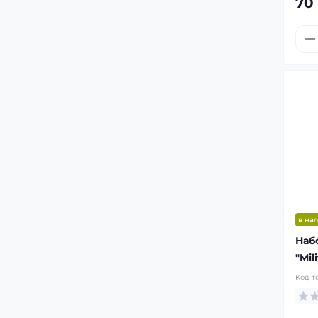
70
в на
Наб
"Mil
Код т