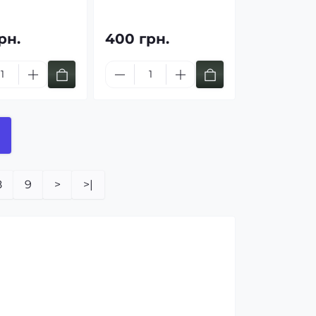
рн.
400 грн.
8
9
>
>|