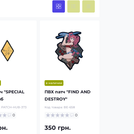
в наличии
ч "SPECIAL
ПВХ патч "FIND AND
мб
DESTROY"
:
PATCH-HUB-373
Код товара:
BE-658
0
0
рн.
350 грн.