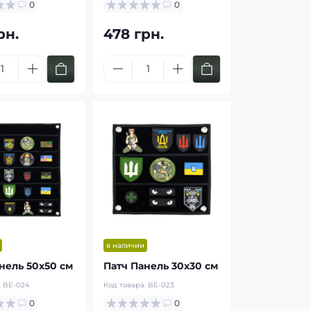
0
0
рн.
478 грн.
в наличии
нель 50х50 см
Патч Панель 30х30 см
:
BE-024
Код товара:
BE-023
0
0