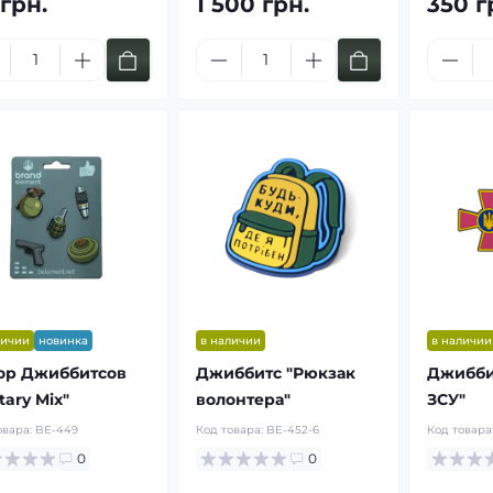
 грн.
1 500 грн.
350 г
личии
новинка
в наличии
в наличии
ор Джиббитсов
Джиббитс "Рюкзак
Джибби
itary Mix"
волонтера"
ЗСУ"
овара:
BE-449
Код товара:
BE-452-6
Код товара
0
0