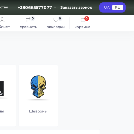
+380665577077
Заказать звонок
UA
RU
ство
0
0
0
бинет
сравнить
закладки
корзина
ны
Шевроны