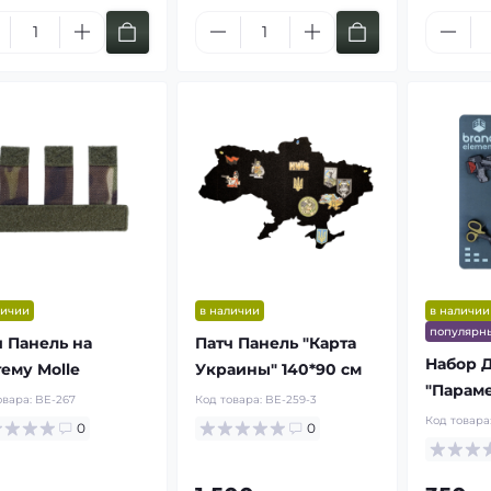
росъемные
Мягкие
мовые рюкзаки
баллистические
G
бронепакеты Militex
ь по цене от: 1400 грн
Купить по цене от: 780 грн
личии
в наличии
в наличии
популярн
ч Панель на
Патч Панель "Карта
Набор 
тему Molle
Украины" 140*90 см
Купить
Купить
"Парам
овара:
BE-267
Код товара:
BE-259-3
Код товара
0
0