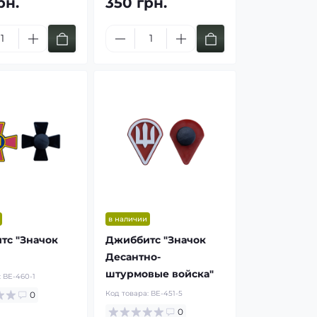
рн.
350 грн.
в наличии
тс "Значок
Джиббитс "Значок
Десантно-
штурмовые войска"
:
ВЕ-460-1
Код товара:
ВЕ-451-5
0
0