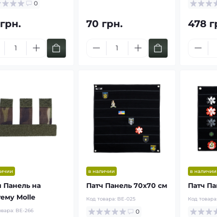
0
 грн.
70 грн.
478 г
личии
в наличии
в наличии
ч Панель на
Патч Панель 70х70 см
Патч Па
тему Molle
Код товара:
BE-025
Код товара
овара:
BE-266
0