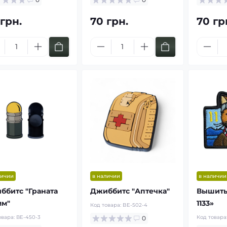
 грн.
70 грн.
70 гр
личии
в наличии
в наличии
ббитс "Граната
Джиббитс "Аптечка"
Вышиты
мм"
1133»
Код товара:
BE-502-4
овара:
ВЕ-450-3
Код товара
0