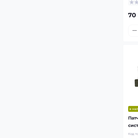
70
в на
Пат
сис
Код т