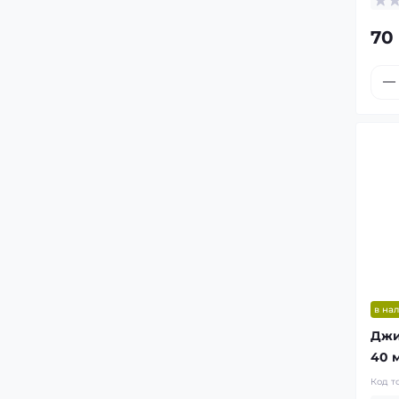
70
в на
Джи
40 
Код т