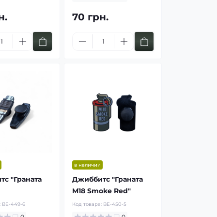
н.
70 грн.
в наличии
с "Граната
Джиббитс "Граната
M18 Smoke Red"
:
ВЕ-449-6
Код товара:
ВЕ-450-5
0
0