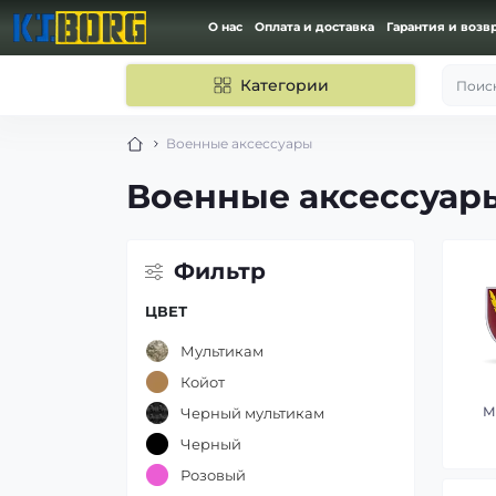
О нас
Оплата и доставка
Гарантия и возв
Категории
Поиск
Военные аксессуары
Военные аксессуар
Фильтр
ЦВЕТ
Мультикам
Койот
М
Черный мультикам
Черный
Розовый