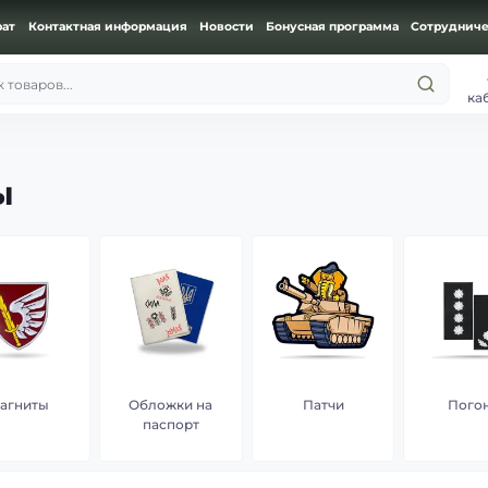
рат
Контактная информация
Новости
Бонусная программа
Сотрудниче
 товаров...
ка
ы
агниты
Обложки на
Патчи
Пого
паспорт