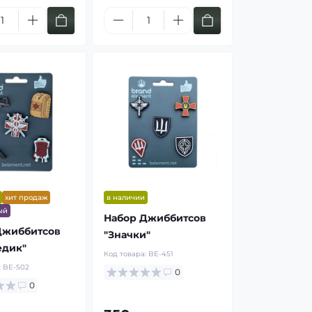
хит продаж
в наличии
ый
Набор Джиббитсов
Джиббитсов
"Значки"
едик"
Код товара:
BE-451
:
BE-502
0
0