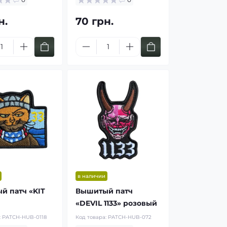
н.
70 грн.
в наличии
й патч «KIT
Вышитый патч
«DEVIL 1133» розовый
:
PATCH-HUB-0118
Код товара:
PATCH-HUB-072