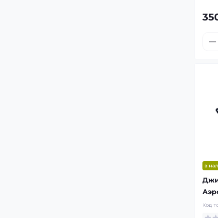
35
в на
Джи
Аэр
Код т