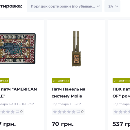
тировка:
личии
в наличии
в наличии
 патч "AMERICAN
Патч Панель на
ПВХ пат
LE"
систему Molle
OF" ро
овара:
PATCH-HUB-392
Код товара:
BE-262
Код товара
0
0
7 грн.
70 грн.
537 г