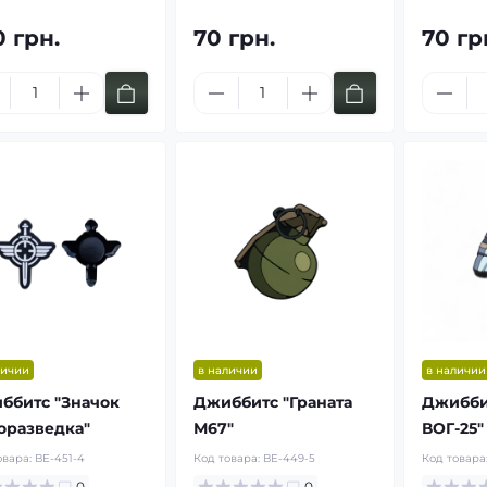
0 грн.
70 грн.
70 гр
личии
в наличии
в наличии
ббитс "Значок
Джиббитс "Граната
Джиббит
оразведка"
М67"
ВОГ-25"
овара:
ВЕ-451-4
Код товара:
ВЕ-449-5
Код товара
0
0