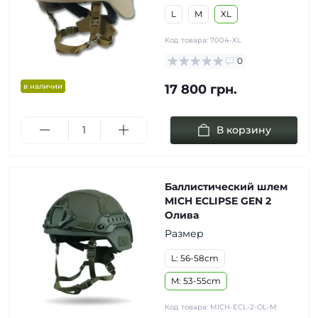
L
M
XL
Код товара:
7004-XL
0
в наличии
17 800 грн.
В корзину
Баллистический шлем
MICH ECLIPSE GEN 2
Олива
Размер
L: 56-58cm
M: 53-55cm
Код товара:
MICH-ECL-2-OL-M