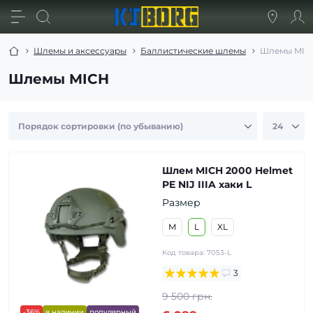
Шлемы и аксессуары
Баллистические шлемы
Шлемы MIC
Шлемы MICH
Шлем MICH 2000 Helmet
PE NIJ IIIA хаки L
Размер
M
L
XL
Код товара:
7053-L
3
9 500 грн.
-36%
в наличии
популярный