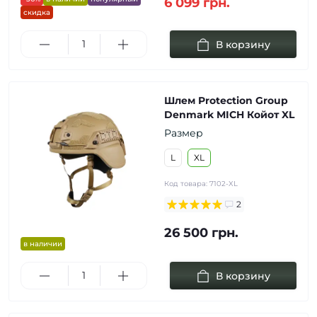
6 099 грн.
скидка
В корзину
Шлем Protection Group
Denmark MICH Койот XL
Размер
L
XL
Код товара:
7102-XL
2
26 500 грн.
в наличии
В корзину