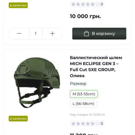
0
в наличии
10 000 грн.
В корзину
Баллистический шлем
MICH ECLIPSE GEN 3 –
Full Cut SXE GROUP,
Олива
Размер
M (53-55cm)
L (56-58cm)
Код товара:
M-2233-M
в наличии
0