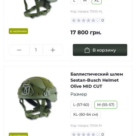
L
M
XL
Код товара:
7005-XL
0
в наличии
17 800 грн.
В корзину
Баллистический шлем
Sestan-Busch Helmet
Olive MID CUT
Размер
L-(57-60)
M-(55-57)
XL-(60-64 см)
Код товара:
7006-M
0
в наличии