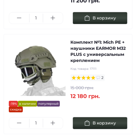
11 200 грн.
В корзину
Комплект №1: Mich PE +
наушники EARMOR M32
PLUS с универсальным
креплением
Код товара:
17111
2
15 000 грн.
12 180 грн.
-19%
в наличии
популярный
скидка
В корзину