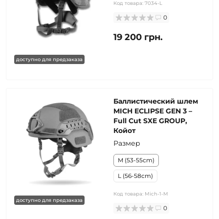
Код товара:
7034-L
0
19 200 грн.
доступно для предзаказа
Баллистический шлем
MICH ECLIPSE GEN 3 –
Full Cut SXE GROUP,
Койот
Размер
M (53-55cm)
L (56-58cm)
Код товара:
Mich-1-M
доступно для предзаказа
0