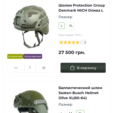
Шолом Protection Group
Denmark MICH Олива L
Размер
L
XL
Код товара:
7101-L
2
27 500 грн.
в наличии
популярный
В корзину
Баллистический шлем
Sestan-Busch Helmet
Olive XL(60-64)
Размер