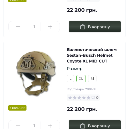
22 200 грн.
В корзину
Баллистический шлем
Sestan-Busch Helmet
Coyote XL MID CUT
Размер
L
XL
M
Код товара:
7001-XL
0
в наличии
22 200 грн.
В корзину