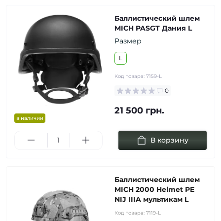
Баллистический шлем
MICH PASGT Дания L
Размер
L
Код товара:
7159-L
0
21 500 грн.
в наличии
В корзину
Баллистический шлем
MICH 2000 Helmet PE
NIJ IIIA мультикам L
Код товара:
7119-L