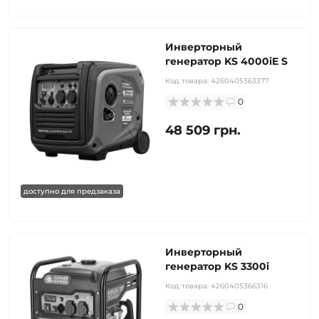
Инверторный
генератор KS 4000iE S
Код товара:
4260405363377
0
48 509 грн.
доступно для предзаказа
Инверторный
генератор KS 3300i
Код товара:
4260405366316
0