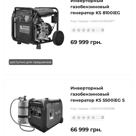
Инверторный
газобензиновый
генератор KS 8100iEG
Код товара:
4260405364817
0
69 999 грн.
доступно для предзаказа
Инверторный
газобензиновый
генератор KS 5500iEG S
Код товара:
4260405365586
0
66 999 грн.