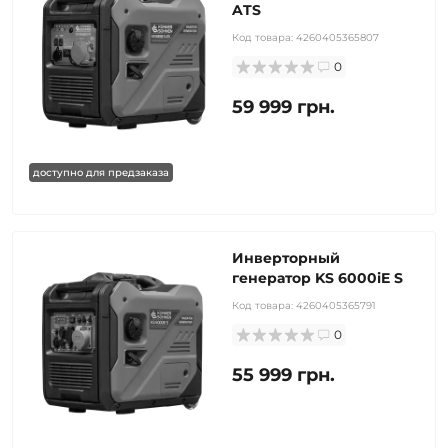
ATS
Код товара:
4260405365807
0
59 999 грн.
доступно для предзаказа
Инверторный
генератор KS 6000iE S
Код товара:
4260405365791
0
55 999 грн.