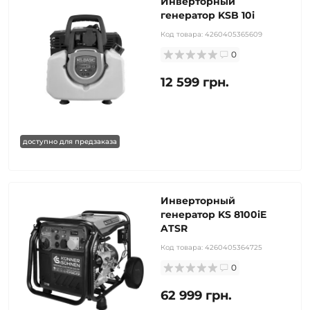
Инверторный
генератор KSB 10i
Код товара:
4260405365609
0
12 599 грн.
доступно для предзаказа
Инверторный
генератор KS 8100iE
ATSR
Код товара:
4260405364725
0
62 999 грн.