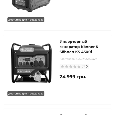
доступно для предзаказа
Инверторный
генератор Könner &
Söhnen KS 4500i
Код товара:
4260405368327
0
24 999 грн.
доступно для предзаказа