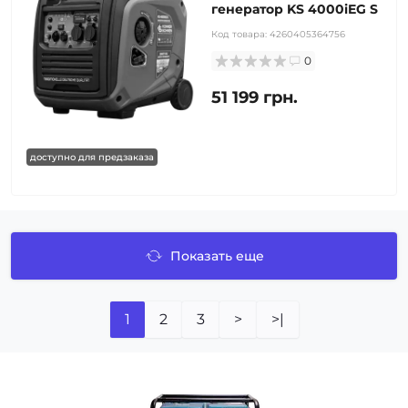
генератор KS 4000iEG S
Код товара:
4260405364756
0
51 199 грн.
доступно для предзаказа
Показать еще
1
2
3
>
>|