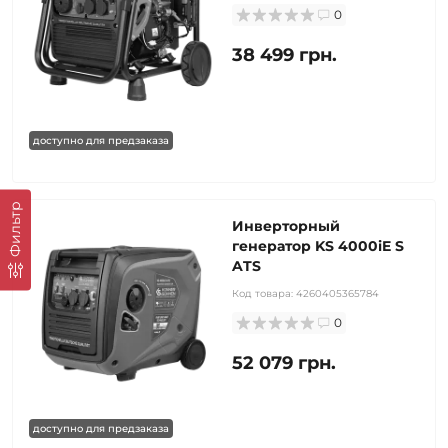
0
38 499 грн.
доступно для предзаказа
Фильтр
Инверторный
генератор KS 4000iE S
ATS
Код товара:
4260405365784
0
52 079 грн.
доступно для предзаказа