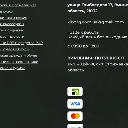
улица Грибоедова 17, Винн
оски и бронезащита
область, 21032
згрузки
ки тактические
kiborg.com.ua@gmail.com
и аксессуары
ты и сидушки
График работы:
овочные сети
Каждый день без выходных
ные РЭБ и средства РЭР
с 09:30 до 18:00
, сумки и баулы
ская одежда и обувь
ВИРОБНИЧІ ПОТУЖНОСТІ
нники и налокотники
вул. 40 річчя, смт Стрижавка
ение и туризм
область