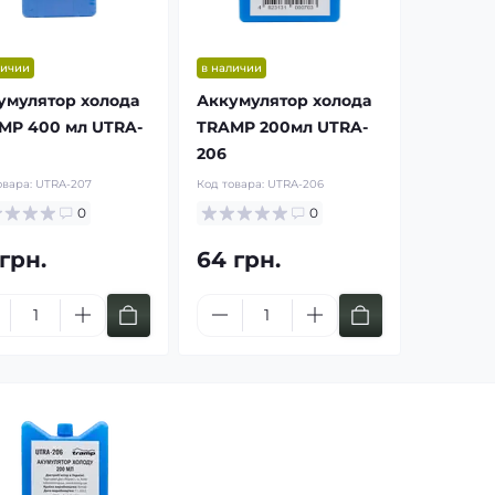
личии
в наличии
умулятор холода
Аккумулятор холода
MP 400 мл UTRA-
TRAMP 200мл UTRA-
206
овара:
UTRA-207
Код товара:
UTRA-206
0
0
грн.
64 грн.
росъемные
Мягкие
мовые рюкзаки
баллистические
G
бронепакеты Militex
ь по цене от: 1400 грн
Купить по цене от: 780 грн