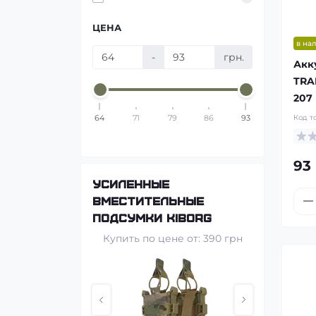
ЦЕНА
в на
-
грн.
Акк
TRA
207
Код т
64
71
79
86
93
93 
альные
Усиленные
Быст
KIBORG
вместительные
штур
подсумки KIBORG
KIBOR
от: 3000 грн
Купить по цене от: 390 грн
Купит