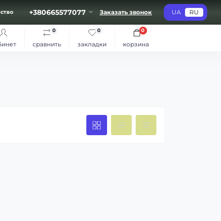
+380665577077
Заказать звонок
UA
RU
ство
0
0
0
бинет
сравнить
закладки
корзина