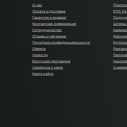
О нас
Плитон
Оплата и доставка
РПС Ра
Гарантия и возврат
Подсум
Контактная информация
Шлемы 
Сотрудничество
Карема
Отзывы о магазине
Маскир
Политика конфиденциальности
Куполь
Оферта
Рюкзаки
Новости
Тактиче
Бонусная программа
Наколе
Связаться с нами
Снаряж
Карта сайта