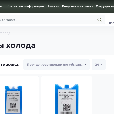
рат
Контактная информация
Новости
Бонусная программа
Сотрудниче
 товаров...
ка
холода
ы холода
тировка: