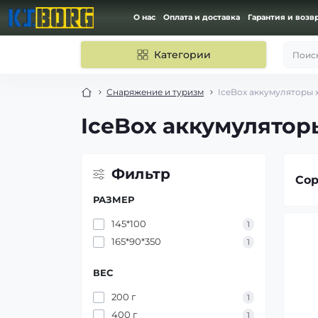
О нас
Оплата и доставка
Гарантия и возв
Категории
Поиск
Снаряжение и туризм
IceBox аккумуляторы 
IceBox аккумулятор
Фильтр
Сор
РАЗМЕР
145*100
1
165*90*350
1
ВЕС
200 г
1
400 г
1