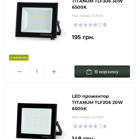
TITANUM TLF306 30W
6500K
Код товара:
TLF306
0
195 грн.
в наличии
В корзину
LED прожектор
TITANUM TLF206 20W
6500K
Код товара:
TLF206
0
148 грн.