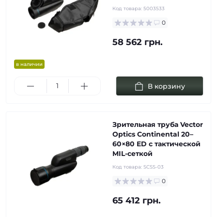
Код товара:
5003533
0
58 562 грн.
в наличии
В корзину
Зрительная труба Vector
Optics Continental 20–
60×80 ED с тактической
MIL-сеткой
Код товара:
SCSS-03
0
65 412 грн.