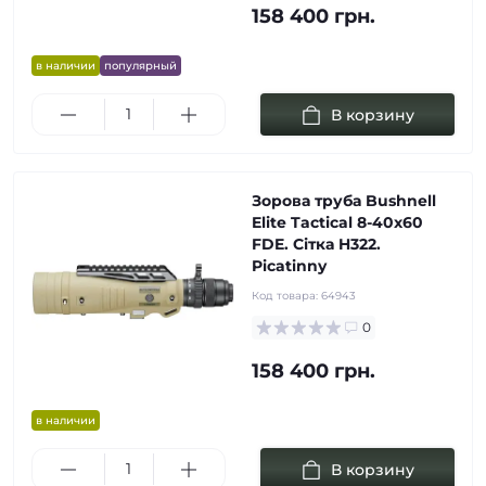
158 400 грн.
в наличии
популярный
В корзину
Зорова труба Bushnell
Elite Tactical 8-40х60
FDE. Сітка H322.
Picatinny
Код товара:
64943
0
158 400 грн.
в наличии
В корзину