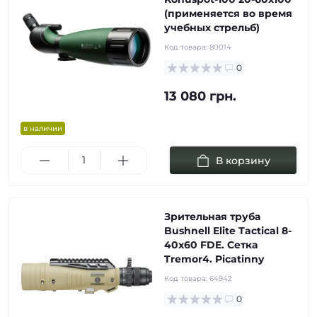
(применяется во время
учебных стрельб)
Код товара:
80014
0
13 080 грн.
в наличии
В корзину
Зрительная труба
Bushnell Elite Tactical 8-
40х60 FDE. Сетка
Tremor4. Picatinny
Код товара:
64942
0