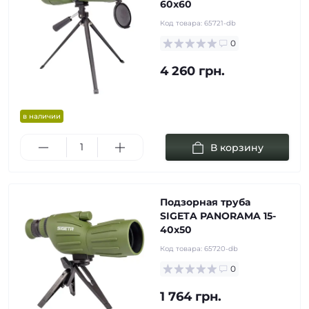
60x60
Код товара:
65721-db
0
4 260 грн.
в наличии
В корзину
Подзорная труба
SIGETA PANORAMA 15-
40x50
Код товара:
65720-db
0
1 764 грн.