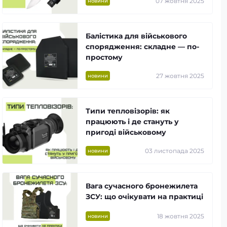
07 жовтня 2025
новини
Балістика для військового
спорядження: складне — по-
простому
27 жовтня 2025
новини
Типи тепловізорів: як
працюють і де стануть у
пригоді військовому
03 листопада 2025
новини
Вага сучасного бронежилета
ЗСУ: що очікувати на практиці
18 жовтня 2025
новини