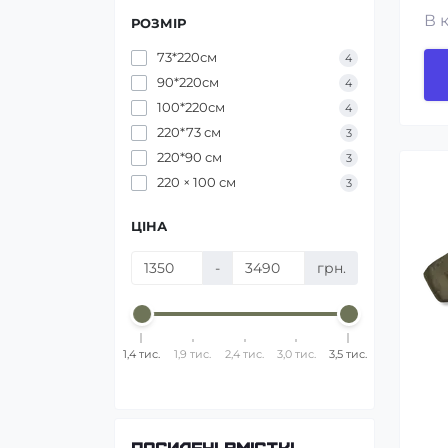
В 
РОЗМІР
73*220см
4
90*220см
4
100*220см
4
220*73 см
3
220*90 см
3
220 × 100 см
3
ЦІНА
-
грн.
1,4 тис.
1,9 тис.
2,4 тис.
3,0 тис.
3,5 тис.
Посилені вмісткі
Швид