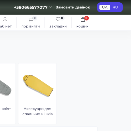
+380665577077
Замовити дзвінок
UA
RU
0
0
0
абінет
порівняти
закладки
кошик
-квілт
Аксесуари для
спальних мішків