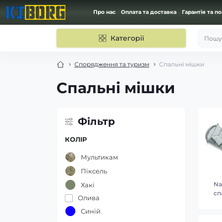
Про нас
Оплата та доставка
Гарантія та п
Категорії
Пошук
Спорядження та туризм
Спальні мішки
Спальні мішки
Фільтр
КОЛІР
Мультикам
Піксель
Na
Хакі
сп
Олива
Синій