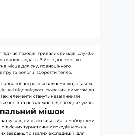
під час походів, тривалих виїздів, служби,
актичних завдань. З його допомогою
не місце для сну, повноцінного
вітру та вологи, зберегти тепло.
апропоновані різні спальні мішки, а також
ів,
які відповідають сучасним вимогам до
і. Такі елементи стануть незамінними
з сезонів та незалежно від погодних умов.
спальний мішок
чатку слід визначитися з його майбутніми
я рідкісних туристичних походів можна
вих завдань, тривалих експедицій, для