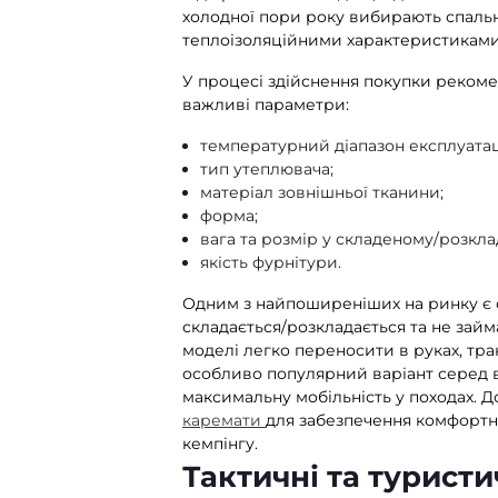
холодної пори року вибирають спаль
мові рюкзаки
бронепакети Militex
теплоізоляційними характеристиками
G
Купити за ціною від: 780 грн
У процесі здійснення покупки рекоме
 за ціною від: 1400 грн
важливі параметри:
температурний діапазон експлуатаці
тип утеплювача;
матеріал зовнішньої тканини;
форма;
вага та розмір у складеному/розкла
якість фурнітури.
Одним з найпоширеніших на ринку є 
складається/розкладається та не займа
моделі легко переносити в руках, тра
Купити
Купити
особливо популярний варіант серед ві
максимальну мобільність у походах. Д
каремати
для забезпечення комфортно
кемпінгу.
Тактичні та туристи