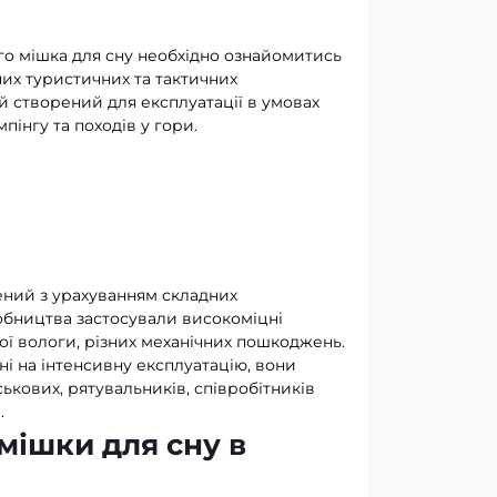
го мішка для сну необхідно ознайомитись
их туристичних та тактичних
 створений для експлуатації в умовах
пінгу та походів у гори.
ений з урахуванням складних
обництва застосували високоміцні
ної вологи, різних механічних пошкоджень.
ні на інтенсивну експлуатацію, вони
ькових, рятувальників, співробітників
.
мішки для сну в