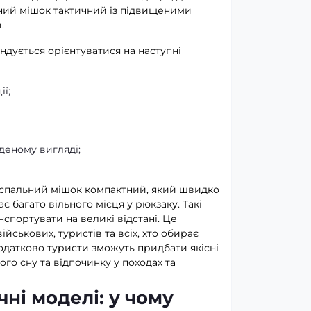
ний мішок тактичний із підвищеними
.
ндується орієнтуватися на наступні
ї;
деному вигляді;
спальний мішок компактний, який швидко
є багато вільного місця у рюкзаку. Такі
нспортувати на великі відстані. Це
йськових, туристів та всіх, хто обирає
одатково туристи зможуть придбати якісні
го сну та відпочинку у походах та
чні моделі: у чому