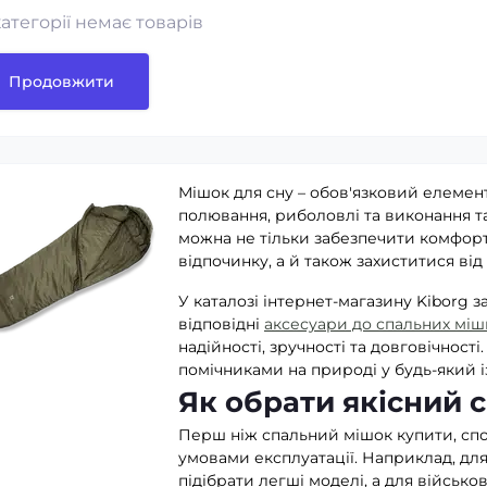
категорії немає товарів
Продовжити
Мішок для сну – обов'язковий елемент 
полювання, риболовлі та виконання т
можна не тільки забезпечити комфорт
відпочинку, а й також захиститися від 
У каталозі інтернет-магазину Kiborg з
відповідні
аксесуари до спальних мішк
надійності, зручності та довговічност
помічниками на природі у будь-який і
Як обрати якісний 
Перш ніж спальний мішок купити, спо
умовами експлуатації. Наприклад, дл
підібрати легші моделі, а для військо
коз'ємні
М'які балістичні