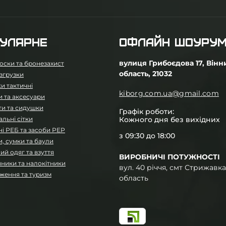
УЛЯРНЕ
ОФЛАЙН ШОУРУ
вулиця Грибоєдова 17, Вінн
оски та бронезахист
область, 21032
згрузки
и тактичні
kiborg.com.ua@gmail.com
 та аксесуари
ти та сидушки
Графік роботи:
льні сітки
Кожного дня без вихідних
і РЕБ та засоби РЕР
з 09:30 до 18:00
, сумки та баули
ий одяг та взуття
ВИРОБНИЧІ ПОТУЖНОСТІ
ники та налокітники
вул. 40 річчя, смт Стрижавка
ження та туризм
область