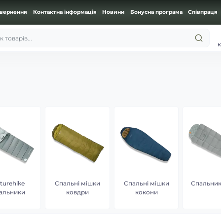
овернення
Контактна інформація
Новини
Бонусна програма
Співпраця
 товарів...
к
turehike
Спальні мішки
Спальні мішки
Спальник
альники
ковдри
кокони