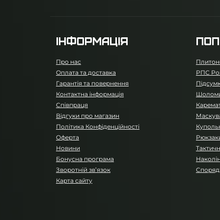
ІНФОРМАЦІЯ
ПОП
Про нас
Плитон
Оплата та доставка
РПС Ро
Гарантія та повернення
Підсумк
Контактна інформація
Шоломи
Співпраця
Карема
Відгуки про магазин
Маскува
Політика Конфіденційності
Купольн
Оферта
Рюкзаки
Новини
Тактичн
Бонусна програма
Наколін
Зворотній зв’язок
Споряд
Карта сайту