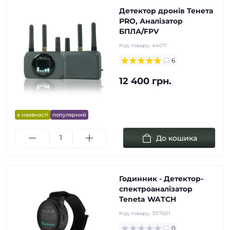
Детектор дронів Тенета
PRO, Аналізатор
БПЛА/FPV
Код товару:
44011
6
12 400 грн.
в наявності
популярний
До кошика
Годинник - Детектор-
спектроаналізатор
Teneta WATCH
Код товару:
307601
0