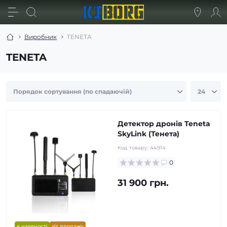
Виробник
TENETA
TENETA
Детектор дронів Teneta
SkyLink (Тенета)
Код товару:
44914
0
31 900 грн.
в наявності
хіт продажу