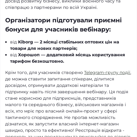
досвід розвитку бізнесу, виклики воєнного часу та
співпрацю з партнерами по всій Україні.
Організатори підготували приємні
бонуси для учасників вебінару:
від
Kiborg — 2 місяці стабільних оптових цін на
товари для нових партнерів;
від
Хорошоп — додатковий місяць користування
тарифом безкоштовно.
Крім того, для учасників створено
Telegram-групу події
,
де можна ставити запитання спікерам, ділитися
досвідом, отримувати додаткові матеріали та
підтримку навіть після завершення вебінару. Ця подія
стане корисною для підприємців, представників
малого та середнього бізнесу, військових магазинів і
всіх, хто мріє про власний онлайн-проєкт у сфері
тактичного спорядження. Не проґав можливість
дізнатися, як запустити власний інтернет-магазин
швидко, просто та ефективно! Реєстрація відкрита -
переходь за цим посиланням та приєднуйся до лідерів.