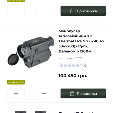
До кошика
Монокуляр
тепловізійний XD
Thermal LRF S 2.6x-10.4x
384x288@17μm.
Далекомір 1200м
Код товару:
67077
0
100 450 грн.
в наявності
До кошика