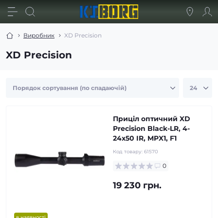
Виробник
XD Precision
XD Precision
Приціл оптичний XD
Precision Black-LR, 4-
24x50 IR, MPX1, F1
Код товару:
61570
0
19 230 грн.
в наявності