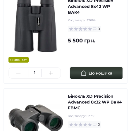
Бінокль XD Precision
Advanced 8х42 WP
BAK4
Код товару:
52684
0
5 500 грн.
в наявності
До кошика
Бінокль XD Precision
Advanced 8х32 WP BaK4
FBMC
Код товару:
52755
0