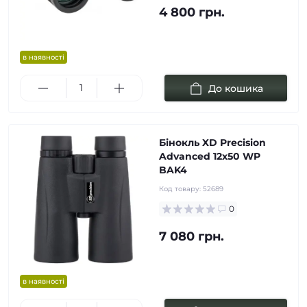
4 800 грн.
в наявності
До кошика
Бінокль XD Precision
Advanced 12х50 WP
BAK4
Код товару:
52689
0
7 080 грн.
в наявності