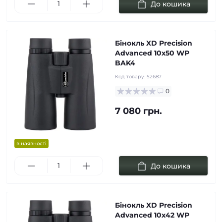
До кошика
Бінокль XD Precision
Advanced 10х50 WP
BAK4
Код товару:
52687
0
7 080 грн.
в наявності
До кошика
Бінокль XD Precision
Advanced 10х42 WP