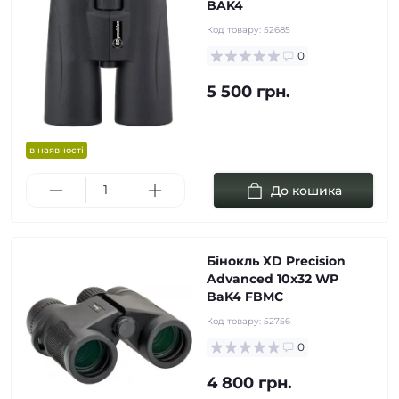
BAK4
Код товару:
52685
0
5 500 грн.
в наявності
До кошика
Бінокль XD Precision
Advanced 10x32 WP
BaK4 FBMC
Код товару:
52756
0
4 800 грн.