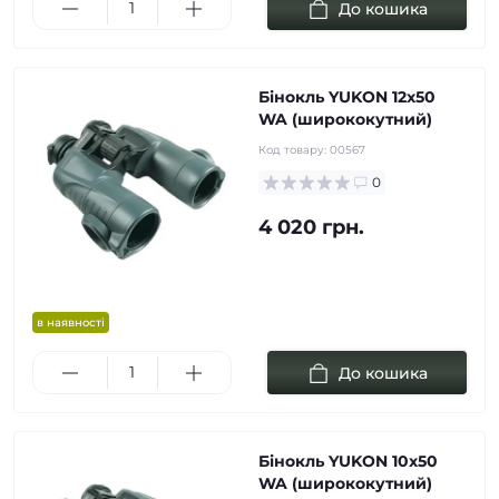
До кошика
Бінокль YUKON 12x50
WA (ширококутний)
Код товару:
00567
0
4 020 грн.
в наявності
До кошика
Бінокль YUKON 10x50
WA (ширококутний)