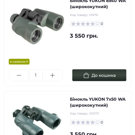
Бінокль YUKON 8x40 WA
(ширококутний)
Код товару:
01676
0
3 550 грн.
в наявності
До кошика
Бінокль YUKON 7x50 WA
(ширококутний)
Код товару:
00573
0
3 550 грн.