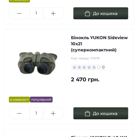
До кошика
Бінокль YUKON Sideview
10х21
(суперкомпактний)
Код товару:
01678
0
2 470 грн.
в наявності
популярний
До кошика