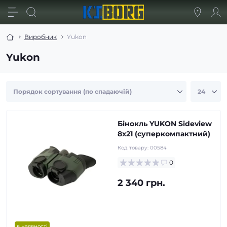
Виробник
Yukon
Yukon
Бінокль YUKON Sideview
8х21 (суперкомпактний)
Код товару:
00584
0
2 340 грн.
в наявності