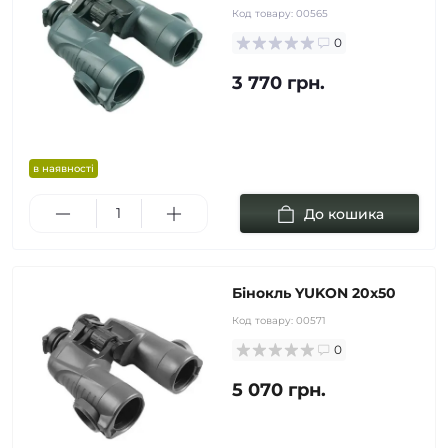
Код товару:
00565
0
3 770 грн.
в наявності
До кошика
Бінокль YUKON 20x50
Код товару:
00571
0
5 070 грн.