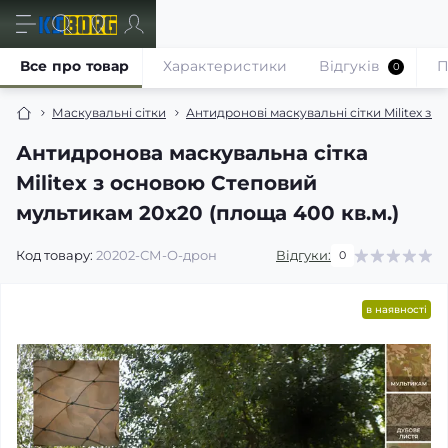
Все про товар
Характеристики
Відгуків
П
0
Маскувальні сітки
Антидронові маскувальні сітки Militex з 
Антидронова маскувальна сітка
Militex з основою Степовий
мультикам 20х20 (площа 400 кв.м.)
Код товару:
20202-СМ-О-дрон
Відгуки:
0
в наявності