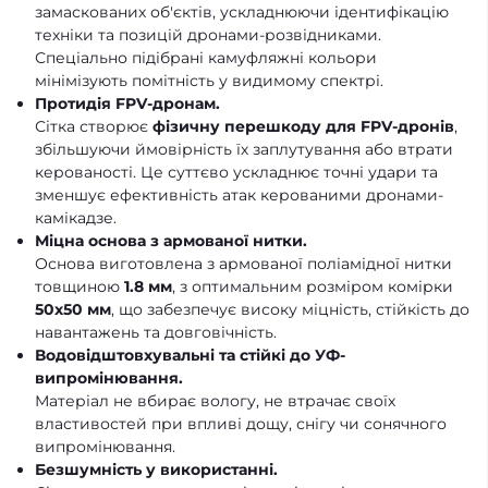
замаскованих об'єктів, ускладнюючи ідентифікацію
техніки та позицій дронами-розвідниками.
Спеціально підібрані камуфляжні кольори
мінімізують помітність у видимому спектрі.
Протидія FPV-дронам.
Сітка створює
фізичну перешкоду для FPV-дронів
,
збільшуючи ймовірність їх заплутування або втрати
керованості. Це суттєво ускладнює точні удари та
зменшує ефективність атак керованими дронами-
камікадзе.
Міцна основа з армованої нитки.
Основа виготовлена з армованої поліамідної нитки
товщиною
1.8 мм
, з оптимальним розміром комірки
50х50 мм
, що забезпечує високу міцність, стійкість до
навантажень та довговічність.
Водовідштовхувальні та стійкі до УФ-
випромінювання.
Матеріал не вбирає вологу, не втрачає своїх
властивостей при впливі дощу, снігу чи сонячного
випромінювання.
Безшумність у використанні.