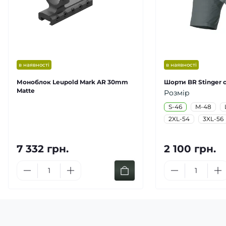
в наявності
в наявності
Моноблок Leupold Mark AR 30mm
Шорти BR Stinger с
Matte
Розмір
S-46
M-48
2XL-54
3XL-56
7 332 грн.
2 100 грн.