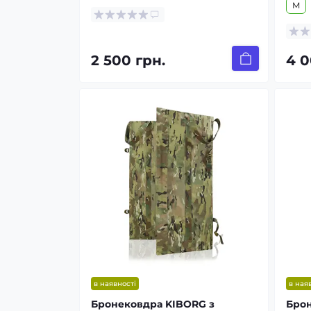
M
2 500 грн.
4 0
в наявності
в ная
Бронековдра KIBORG з
Брон