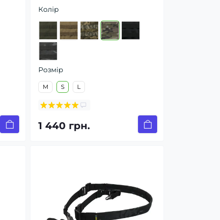
Колір
Розмір
M
S
L
1 440 грн.