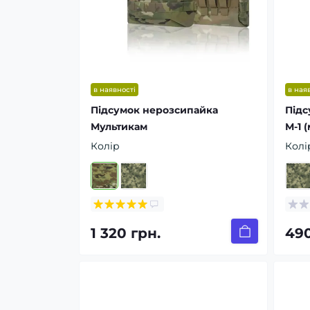
в наявності
в ная
Підсумок нерозсипайка
Підс
Мультикам
М-1 
Колір
Колі
1 320 грн.
490