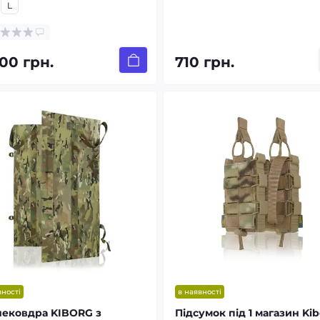
L
00 грн.
710 грн.
вності
в наявності
ековдра KIBORG з
Підсумок під 1 магазин Ki