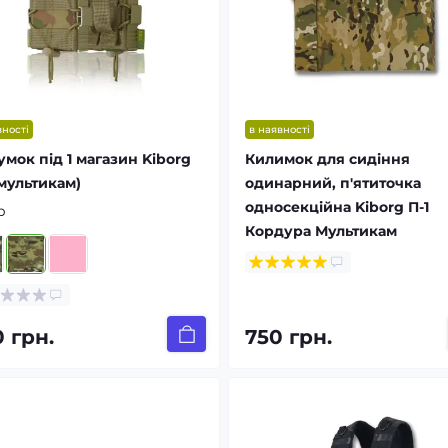
вності
в наявності
умок під 1 магазин Kiborg
Килимок для сидіння
(мультикам)
одинарний, п'ятиточка
односекційна Kiborg П-1
р
Кордура Мультикам
 грн.
750 грн.