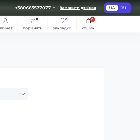
+380665577077
Замовити дзвінок
UA
RU
0
0
0
абінет
порівняти
закладки
кошик