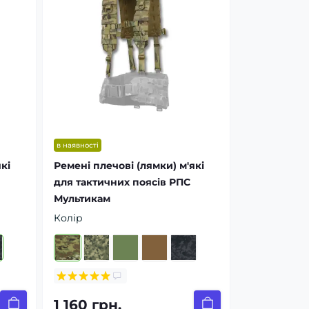
в наявності
кі
Ремені плечові (лямки) м'які
для тактичних поясів РПС
Мультикам
Колір
1 160 грн.