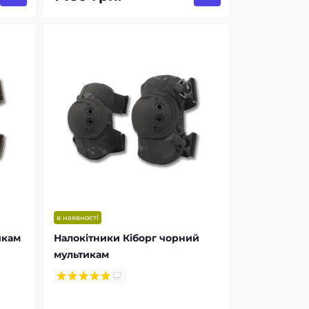
в наявності
икам
Налокітники Кіборг чорний
мультикам