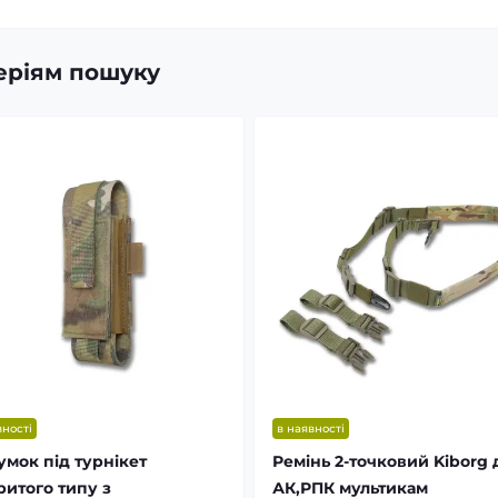
теріям пошуку
вності
в наявності
умок під турнікет
Ремінь 2-точковий Kiborg 
ритого типу з
АК,РПК мультикам