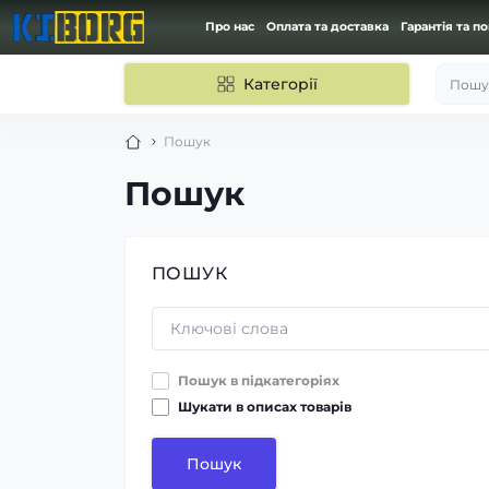
Про нас
Оплата та доставка
Гарантія та п
Категорії
Пошук
Пошук
Пошук
ПОШУК
Пошук в підкатегоріях
Шукати в описах товарів
Пошук