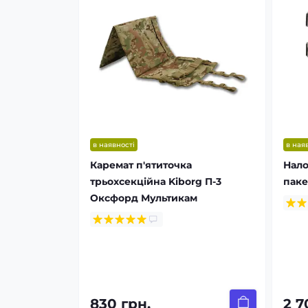
в наявності
в ная
Каремат п'ятиточка
Нало
трьохсекційна Kiborg П-3
паке
Оксфорд Мультикам
830 грн.
2 7