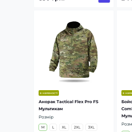
в наявності
в ная
Анорак Tactical Flex Pro FS
Бойо
Мультикам
Comb
Мул
Розмір
Розм
M
L
XL
2XL
3XL