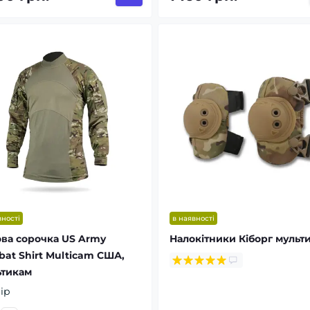
вності
в наявності
ва сорочка US Army
Налокітники Кіборг мульт
at Shirt Multicam США,
ьтикам
ір