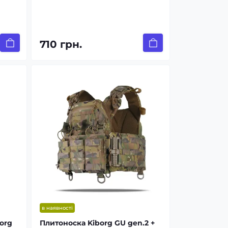
710 грн.
в наявності
borg
Плитоноска Kiborg GU gen.2 +