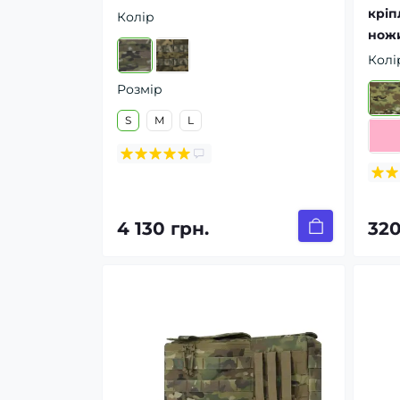
кріп
Колір
ножи
Колі
Розмір
S
M
L
4 130 грн.
320