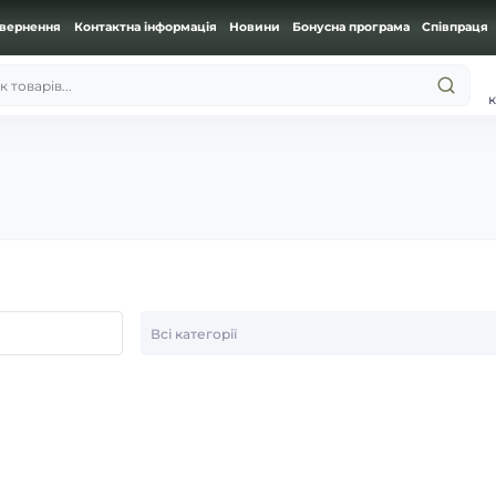
овернення
Контактна інформація
Новини
Бонусна програма
Співпраця
 товарів...
к