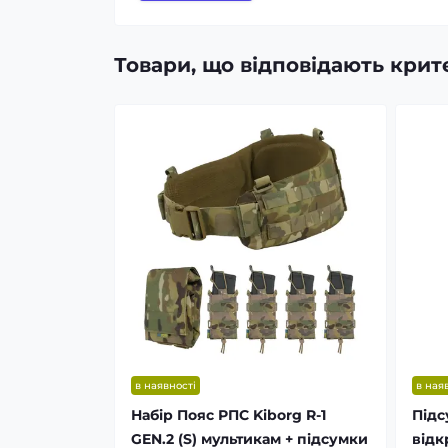
Товари, що відповідають кри
в наявності
в ная
Набір Пояс РПС Kiborg R-1
Підс
GEN.2 (S) мультикам + підсумки
відк