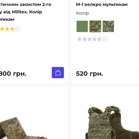
стичним захистом 2-го
M-1 велкро мультикам
 від Militex. Колір
Колір
ьтикам
800 грн.
520 грн.