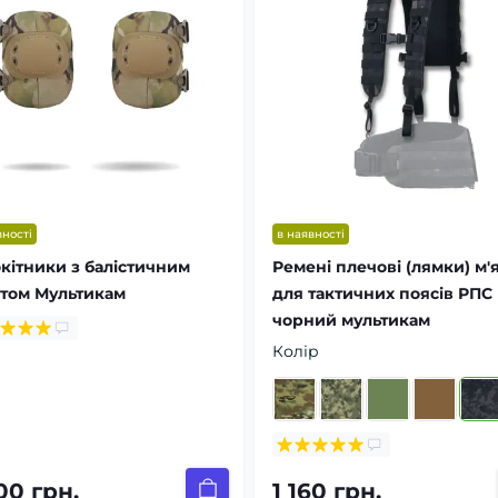
вності
в наявності
кітники з балістичним
Ремені плечові (лямки) м'я
том Мультикам
для тактичних поясів РПС
чорний мультикам
Колір
00 грн.
1 160 грн.