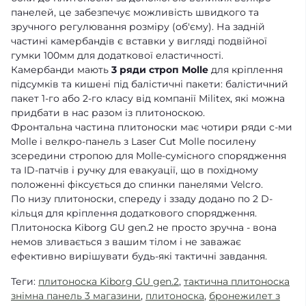
панелей, це забезпечує можливість швидкого та
зручного регулювання розміру (об'єму). На задній
частині камербандів є вставки у вигляді подвійної
гумки 100мм для додаткової еластичності.
Камербанди мають
3 ряди строп Molle
для кріплення
підсумків та кишені під балістичні пакети: балістичний
пакет 1-го або 2-го класу від компанії Militex, які можна
придбати в нас разом із плитоноскою.
Фронтальна частина плитоноски має чотири ряди с-ми
Molle і велкро-панель з Laser Cut Molle посилену
зсередини стропою для Molle-сумісного спорядження
та ID-патчів і ручку для евакуації, що в похідному
положенні фіксується до спинки панелями Velcro.
По низу плитоноски, спереду і ззаду додано по 2 D-
кільця для кріплення додаткового спорядження.
Плитоноска Kiborg GU gen.2 не просто зручна - вона
немов зливається з вашим тілом і не заважає
ефективно вирішувати будь-які тактичні завдання.
Теги:
плитоноска Kiborg GU gen.2
,
тактична плитоноска
знімна панель 3 магазини
,
плитоноска
,
бронежилет з