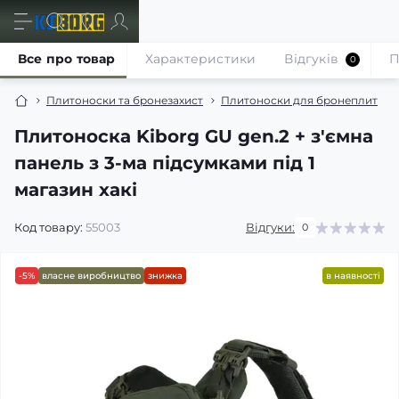
Все про товар
Характеристики
Відгуків
П
0
Плитоноски та бронезахист
Плитоноски для бронеплит
Плитоноска Kiborg GU gen.2 + з'ємна
панель з 3-ма підсумками під 1
магазин хакі
Код товару:
55003
Відгуки:
0
-5%
власне виробництво
знижка
в наявності