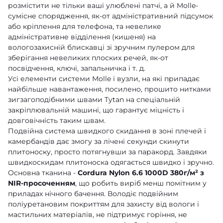
розмістити не тільки ваші улюблені патчі, а й Molle-
сумісне спорядження, як-от адміністративний підсумок
або кріплення для телефона, та невелике
адміністративне відділення (кишеня) на
вологозахисній блискавці зі зручним пулером для
зберігання невеликих плоских речей, як-от
посвідчення, ключі, запальничка і т. д.
Усі елементи системи Molle і вузли, на які припадає
найбільше навантаження, посилено, прошито нитками
зигзагоподібними швами Tytan на спеціальній
закріплювальній машині, що гарантує міцність і
довговічність таким швам.
Подвійна система швидкого скидання в зоні плечей і
камербандів дає змогу за лічені секунди скинути
плитоноску, просто потягнувши за паракорд. Завдяки
швидкоскидам плитоноска одягається швидко і зручно.
Основна тканина -
Cordura Nylon 6.6 1000D 380г/м² з
NIR-просоченням
, що робить виріб менш помітним у
приладах нічного бачення. Володіє подвійним
поліуретановим покриттям для захисту від вологи і
мастильних матеріалів, не підтримує горіння, не