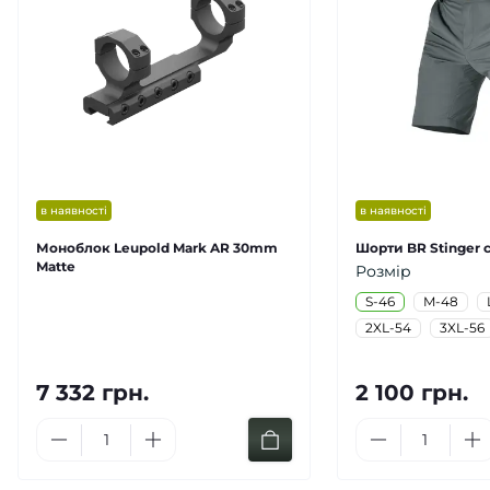
в наявності
в наявності
Моноблок Leupold Mark AR 30mm
Шорти BR Stinger с
Matte
Розмір
S-46
M-48
2XL-54
3XL-56
7 332 грн.
2 100 грн.