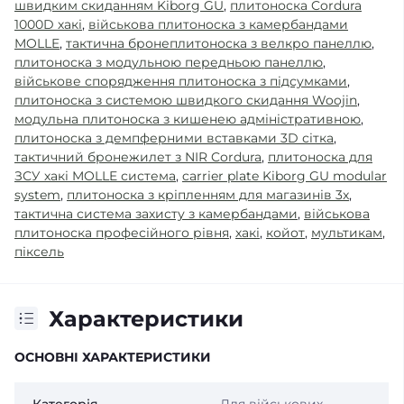
швидким скиданням Kiborg GU
,
плитоноска Cordura
1000D хакі
,
військова плитоноска з камербандами
MOLLE
,
тактична бронеплитоноска з велкро панеллю
,
плитоноска з модульною передньою панеллю
,
військове спорядження плитоноска з підсумками
,
плитоноска з системою швидкого скидання Woojin
,
модульна плитоноска з кишенею адміністративною
,
плитоноска з демпферними вставками 3D сітка
,
тактичний бронежилет з NIR Cordura
,
плитоноска для
ЗСУ хакі MOLLE система
,
carrier plate Kiborg GU modular
system
,
плитоноска з кріпленням для магазинів 3x
,
тактична система захисту з камербандами
,
військова
плитоноска професійного рівня
,
хакі
,
койот
,
мультикам
,
піксель
Характеристики
ОСНОВНІ ХАРАКТЕРИСТИКИ
Категорія
Для військових