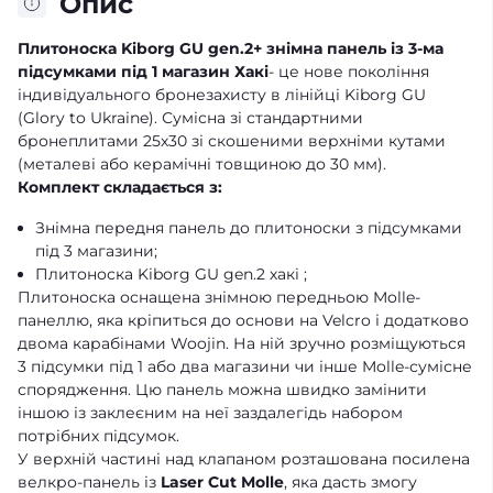
Опис
Плитоноска Kiborg GU gen.2+ знімна панель із 3-ма
підсумками під 1 магазин Хакі
- це нове покоління
індивідуального бронезахисту в лінійці Kiborg GU
(Glory to Ukraine). Сумісна зі стандартними
бронеплитами 25х30 зі скошеними верхніми кутами
(металеві або керамічні товщиною до 30 мм).
Комплект складається з:
Знімна передня панель до плитоноски з підсумками
під 3 магазини;
Плитоноска Kiborg GU gen.2 хакі ;
Плитоноска оснащена знімною передньою Molle-
панеллю, яка кріпиться до основи на Velcro і додатково
двома карабінами Woojin. На ній зручно розміщуються
3 підсумки під 1 або два магазини чи інше Molle-сумісне
спорядження. Цю панель можна швидко замінити
іншою із заклеєним на неї заздалегідь набором
потрібних підсумок.
У верхній частині над клапаном розташована посилена
велкро-панель із
Laser Cut Molle
, яка дасть змогу