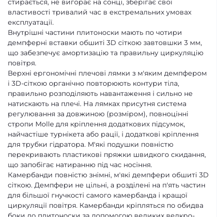
стирається, не вигорає на сонці, зберігає свої
властивості тривалий час в екстремальних умовах
експлуатації.
Внутрішні частини плитоноски мають по чотири
демпферні вставки обшиті 3D сіткою завтовшки 3 мм,
що забезпечує амортизацію та правильну циркуляцію
повітря.
Верхні ергономічні плечові лямки з м'яким демпфером
і 3D-сіткою органічно повторюють контури тіла,
правильно розподіляють навантаження і сильно не
натискають на плечі. На лямках присутня система
регулювання за довжиною (розміром), повноцінні
стропи Molle для кріплення додаткових підсумок,
найчастіше турнікета або рації, і додаткові кріплення
для трубки гідратора. М'які подушки повністю
перекривають пластикові пряжки швидкого скидання,
що запобігає натиранню під час носіння.
Камербанди повністю знімні, м'які демпфери обшиті 3D
сіткою. Демпфери не цільні, а розділені на п'ять частин
для більшої гнучкості самого камербанда і кращої
циркуляції повітря. Камербанди кріпляться по обидва
боки до плитоноски за допомогою великих велкро-