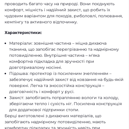
проводить багато часу на природі. Вони поєднують
комфорт, міцність і надійний захист, що робить їх
чудовим варіантом для походів, риболовлі, полювання,
кемпінгу та активного відпочинку.
Характеристики:
Матеріали: зовнішня частина – міцна дихаюча
тканина, що запобігає перегріванню та надмірному
потовиділенню. Внутрішня частина – м'яка
комфортна підкладка для зручності при
довготривалому носінні.
Підошва: протектор із посиленим зчепленням –
забезпечує надійний захист від ковзання на будь-якій
поверхні. Легка та зносостійка конструкція –
довговічність і комфорт у русі.
Захист: запобігають потраплянню вологи та холоду,
зберігаючи тепло і сухість ніг. Посилена конструкція
для додаткової підтримки стопи.
Берці виготовлені з дихаючих матеріалів, що
запобігають надмірному потовиділенню, мають
комфортну підкладку та зручність навіть при