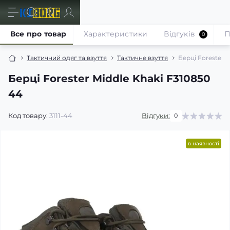
Все про товар
Характеристики
Відгуків
П
0
Тактичний одяг та взуття
Тактичне взуття
Берці Forester 
Берці Forester Middle Khaki F310850
44
Код товару:
3111-44
Відгуки:
0
в наявності