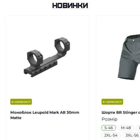
Новинки
в наявності
в наявності
Моноблок Leupold Mark AR 30mm
Шорти BR Stinger с
Matte
Розмір
S-46
M-48
2XL-54
3XL-56