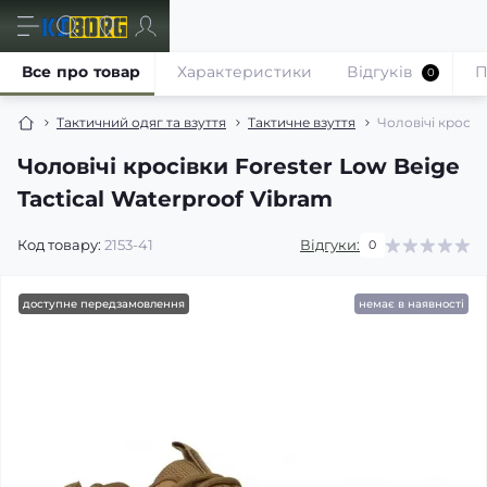
Все про товар
Характеристики
Відгуків
П
0
Тактичний одяг та взуття
Тактичне взуття
Чоловічі кросів
Чоловічі кросівки Forester Low Beige
Tactical Waterproof Vibram
Код товару:
2153-41
Відгуки:
0
доступне передзамовлення
немає в наявності