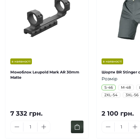
в наявності
в наявності
Моноблок Leupold Mark AR 30mm
Шорти BR Stinger с
Matte
Розмір
S-46
M-48
2XL-54
3XL-56
7 332 грн.
2 100 грн.